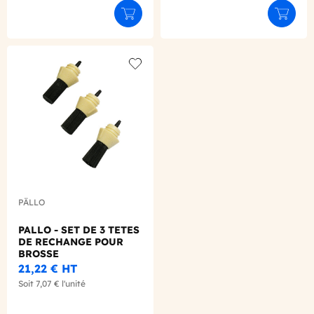
Ajouter au panier
Ajouter
Add to wishlist
PÄLLO
PALLO - SET DE 3 TETES
DE RECHANGE POUR
BROSSE
21,22 €
HT
Soit
7,07 €
l'unité