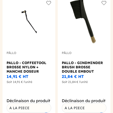
Add to wishlist
Add to
PÄLLO
PÄLLO
PALLO - COFFEETOOL
PALLO - GINDMINDER
BROSSE NYLON +
BRUSH BROSSE
MANCHE DOSEUR
DOUBLE EMBOUT
14,91 €
HT
21,84 €
HT
Soit
14,91 €
l'unité
Soit
21,84 €
l'unité
Déclinaison du produit
Déclinaison du produit
A LA PIECE
A LA PIECE