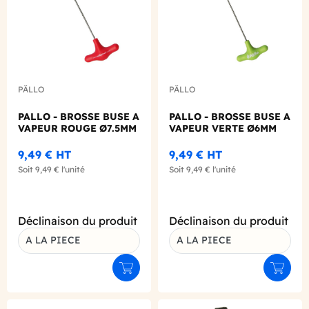
PÄLLO
PÄLLO
PALLO - BROSSE BUSE A
PALLO - BROSSE BUSE A
VAPEUR ROUGE Ø7.5MM
VAPEUR VERTE Ø6MM
9,49 €
HT
9,49 €
HT
Soit
9,49 €
l'unité
Soit
9,49 €
l'unité
Déclinaison du produit
Déclinaison du produit
A LA PIECE
A LA PIECE
Ajouter au panier
Ajouter