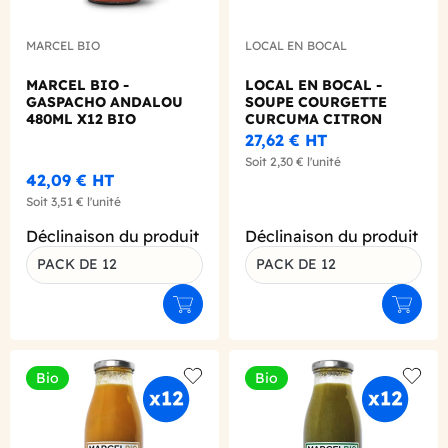
MARCEL BIO
LOCAL EN BOCAL
MARCEL BIO -
LOCAL EN BOCAL -
GASPACHO ANDALOU
SOUPE COURGETTE
480ML X12 BIO
CURCUMA CITRON
250ML X12 BIO
27,62 €
HT
Soit
2,30 €
l'unité
42,09 €
HT
Soit
3,51 €
l'unité
Déclinaison du produit
Déclinaison du produit
PACK DE 12
PACK DE 12
Ajouter au panier
Ajouter
Bio
Bio
Add to wishlist
Add to