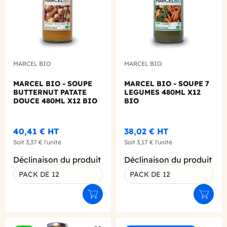
MARCEL BIO
MARCEL BIO
MARCEL BIO - SOUPE
MARCEL BIO - SOUPE 7
BUTTERNUT PATATE
LEGUMES 480ML X12
DOUCE 480ML X12 BIO
BIO
40,41 €
HT
38,02 €
HT
Soit
3,37 €
l'unité
Soit
3,17 €
l'unité
Déclinaison du produit
Déclinaison du produit
PACK DE 12
PACK DE 12
Ajouter au panier
Ajouter