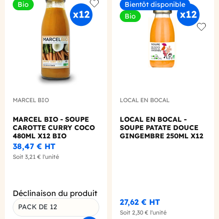
Bio
Bientôt disponible
Add to wishlist
Bio
Add to
MARCEL BIO
LOCAL EN BOCAL
MARCEL BIO - SOUPE
LOCAL EN BOCAL -
CAROTTE CURRY COCO
SOUPE PATATE DOUCE
480ML X12 BIO
GINGEMBRE 250ML X12
BIO
38,47 €
HT
Soit
3,21 €
l'unité
Déclinaison du produit
27,62 €
HT
PACK DE 12
Soit
2,30 €
l'unité