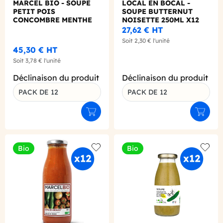
MARCEL BIO - SOUPE
LOCAL EN BOCAL -
PETIT POIS
SOUPE BUTTERNUT
CONCOMBRE MENTHE
NOISETTE 250ML X12
480ML X12 BIO
BIO
27,62 €
HT
Soit
2,30 €
l'unité
45,30 €
HT
Soit
3,78 €
l'unité
Déclinaison du produit
Déclinaison du produit
PACK DE 12
PACK DE 12
Ajouter au panier
Ajouter
Bio
Bio
Add to wishlist
Add to