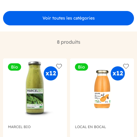
Voir toutes les catégories
8 produits
Bio
Bio
Add to wishlist
Add to
MARCEL BIO
LOCAL EN BOCAL