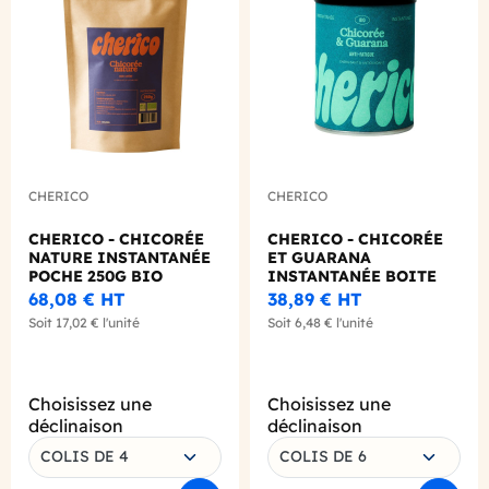
Add to wishlist
Add to
CHERICO
CHERICO
CHERICO - CHICORÉE
CHERICO - CHICORÉE
NATURE INSTANTANÉE
ET GUARANA
POCHE 250G BIO
INSTANTANÉE BOITE
80G BIO
68,08 €
HT
38,89 €
HT
Soit
17,02 €
l'unité
Soit
6,48 €
l'unité
Choisissez une
Choisissez une
déclinaison
déclinaison
COLIS DE 4
COLIS DE 6