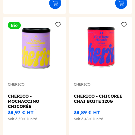
Ajouter au panier
Ajouter
Bio
Add to wishlist
Add to
CHERICO
CHERICO
CHERICO -
CHERICO - CHICORÉE
MOCHACCINO
CHAI BOITE 120G
CHICORÉE
INSTANTANÉE BOITE
38,97 €
HT
38,89 €
HT
120G BIO
Soit
6,50 €
l'unité
Soit
6,48 €
l'unité