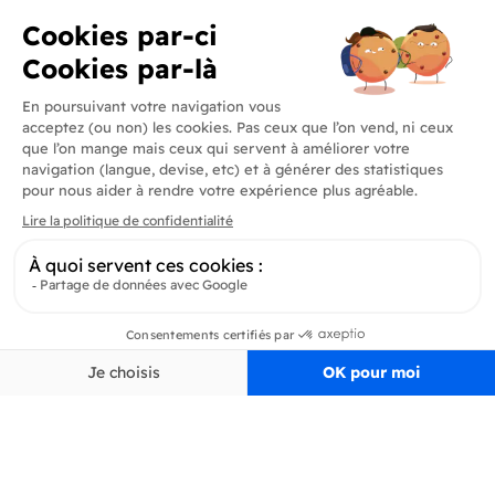
Produits
En savoir plus
Informations
Inscrivez-vous à la newsletter
Inscrivez-vous et soyez au courant de toutes les dernières nouveautés de
Pertinence
Filtrer
Delidrinks
S’ab