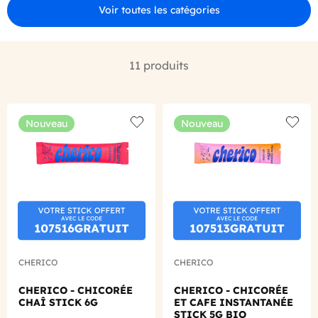
Voir toutes les catégories
11 produits
Nouveau
Nouveau
Add to wishlist
Add to
CHERICO
CHERICO
CHERICO - CHICORÉE
CHERICO - CHICORÉE
CHAÎ STICK 6G
ET CAFE INSTANTANÉE
STICK 5G BIO