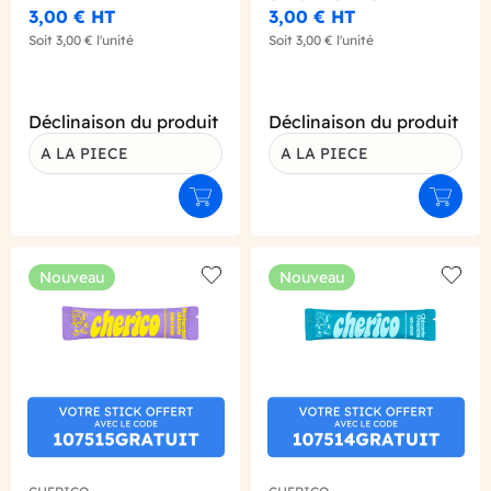
3,00 €
HT
3,00 €
HT
Soit
3,00 €
l'unité
Soit
3,00 €
l'unité
Déclinaison du produit
Déclinaison du produit
A LA PIECE
A LA PIECE
Ajouter au panier
Ajouter
Nouveau
Nouveau
Add to wishlist
Add to