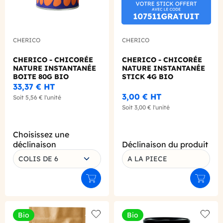
CHERICO
CHERICO
CHERICO - CHICORÉE
CHERICO - CHICORÉE
NATURE INSTANTANÉE
NATURE INSTANTANÉE
BOITE 80G BIO
STICK 4G BIO
33,37 €
HT
3,00 €
HT
Soit
5,56 €
l'unité
Soit
3,00 €
l'unité
Choisissez une
déclinaison
Déclinaison du produit
COLIS DE 6
A LA PIECE
Ajouter au panier
Ajouter
Bio
Bio