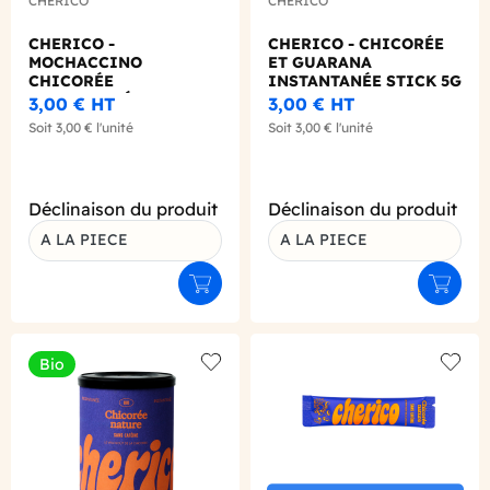
CHERICO
CHERICO
CHERICO -
CHERICO - CHICORÉE
MOCHACCINO
ET GUARANA
CHICORÉE
INSTANTANÉE STICK 5G
INSTANTANÉE STICK 5G
BIO
3,00 €
HT
3,00 €
HT
BIO
Soit
3,00 €
l'unité
Soit
3,00 €
l'unité
Déclinaison du produit
Déclinaison du produit
A LA PIECE
A LA PIECE
Ajouter au panier
Ajouter
Bio
Add to wishlist
Add to