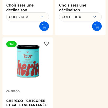
Choisissez une
Choisissez une
déclinaison
déclinaison
COLIS DE 6
COLIS DE 6
Ajouter au panier
Ajouter
Bio
Add to wishlist
CHERICO
CHERICO - CHICORÉE
ET CAFE INSTANTANÉE