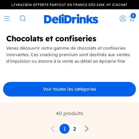
LIVRAISON OFFERTE PARTOUT EN FRANCE DÈS 220€ HT D’ACHAT
0
Rec
Rechercher
Chocolats et confiseries
Venez découvrir notre gamme de chocolats et confiseries
innovantes. Ces snacking premium sont destinés aux ventes
d'impulsion ou encore à la vente au détail en épicerie fine
Voir toutes les catégories
40 produits
1
2
Précédent
Suivant