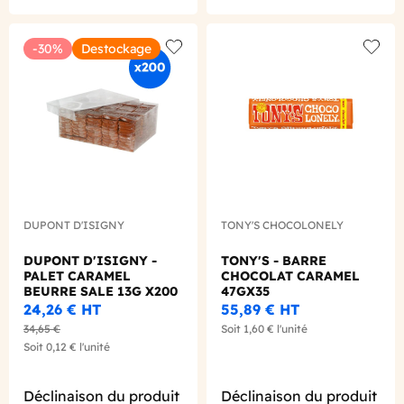
-30%
Destockage
Add to wishlist
Add to
DUPONT D'ISIGNY
TONY'S CHOCOLONELY
DUPONT D'ISIGNY -
TONY'S - BARRE
PALET CARAMEL
CHOCOLAT CARAMEL
BEURRE SALE 13G X200
47GX35
24,26 €
HT
55,89 €
HT
34,65 €
Soit
1,60 €
l'unité
Soit
0,12 €
l'unité
Déclinaison du produit
Déclinaison du produit