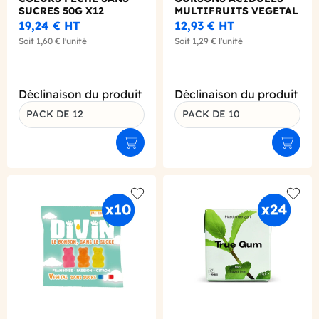
SUCRES 50G X12
MULTIFRUITS VEGETAL
SANS SUCRE SACHET
19,24 €
HT
12,93 €
HT
50G X10
Soit
1,60 €
l'unité
Soit
1,29 €
l'unité
Déclinaison du produit
Déclinaison du produit
PACK DE 12
PACK DE 10
Ajouter au panier
Ajouter
Add to wishlist
Add to