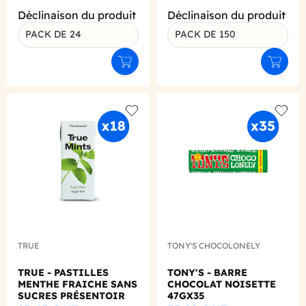
Déclinaison du produit
Déclinaison du produit
PACK DE 24
PACK DE 150
Ajouter au panier
Ajouter
Add to wishlist
Add to
TRUE
TONY'S CHOCOLONELY
TRUE - PASTILLES
TONY'S - BARRE
MENTHE FRAICHE SANS
CHOCOLAT NOISETTE
SUCRES PRÉSENTOIR
47GX35