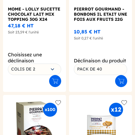
MOME - LOLLY SUCETTE
PIERROT GOURMAND -
CHOCOLAT LAIT MIX
BONBONS IL ETAIT UNE
TOPPING 30G X24
FOIS AUX FRUITS 22G
X40
47,18 €
HT
10,85 €
HT
Soit
23,59 €
l'unité
Soit
0,27 €
l'unité
Choisissez une
déclinaison
Déclinaison du produit
COLIS DE 2
PACK DE 40
Ajouter au panier
Ajouter
Add to wishlist
Add to