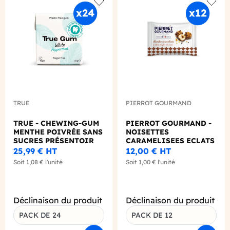
Add to wishlist
Add to
TRUE
PIERROT GOURMAND
TRUE - CHEWING-GUM
PIERROT GOURMAND -
MENTHE POIVRÉE SANS
NOISETTES
SUCRES PRÉSENTOIR
CARAMELISEES ECLATS
21G X24
FEVE CACAO 45G X12
25,99 €
HT
12,00 €
HT
Soit
1,08 €
l'unité
Soit
1,00 €
l'unité
Déclinaison du produit
Déclinaison du produit
PACK DE 24
PACK DE 12