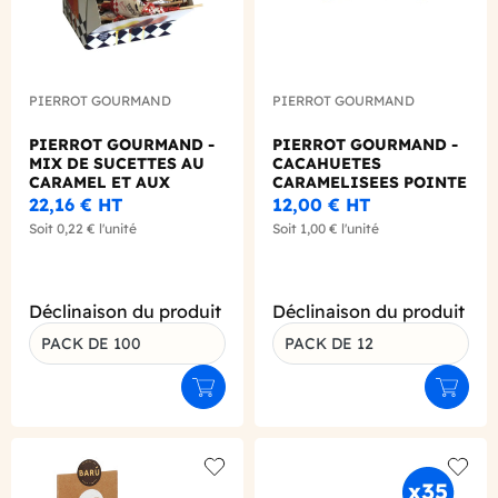
PIERROT GOURMAND
PIERROT GOURMAND
PIERROT GOURMAND -
PIERROT GOURMAND -
MIX DE SUCETTES AU
CACAHUETES
CARAMEL ET AUX
CARAMELISEES POINTE
FRUITS 13G X100
DE VANILLE 45G X12
22,16 €
HT
12,00 €
HT
Soit
0,22 €
l'unité
Soit
1,00 €
l'unité
Déclinaison du produit
Déclinaison du produit
PACK DE 100
PACK DE 12
Ajouter au panier
Ajouter
Add to wishlist
Add to