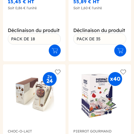
13G X18
15,45 €
HT
55,89 €
HT
Soit
0,86 €
l'unité
Soit
1,60 €
l'unité
Déclinaison du produit
Déclinaison du produit
PACK DE 18
PACK DE 35
Ajouter au panier
Ajouter
Add to wishlist
Add to
CHOC-O-LAIT
PIERROT GOURMAND