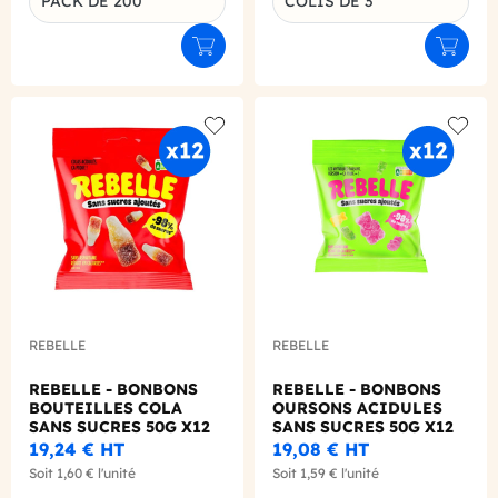
PACK DE 200
COLIS DE 3
Ajouter au panier
Ajouter
Add to wishlist
Add to
REBELLE
REBELLE
REBELLE - BONBONS
REBELLE - BONBONS
BOUTEILLES COLA
OURSONS ACIDULES
SANS SUCRES 50G X12
SANS SUCRES 50G X12
19,24 €
HT
19,08 €
HT
Soit
1,60 €
l'unité
Soit
1,59 €
l'unité