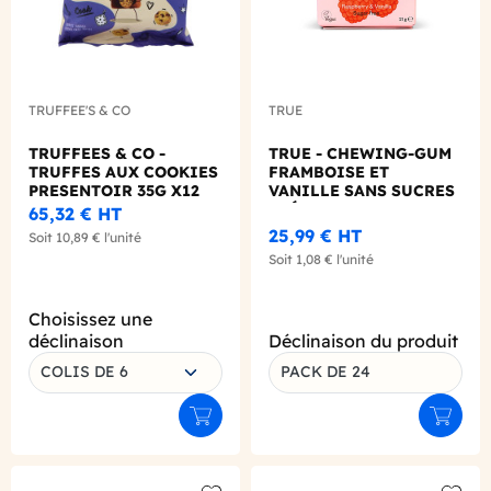
TRUFFEE'S & CO
TRUE
TRUFFEES & CO -
TRUE - CHEWING-GUM
TRUFFES AUX COOKIES
FRAMBOISE ET
PRESENTOIR 35G X12
VANILLE SANS SUCRES
PRÉSENTOIR 21G X24
65,32 €
HT
25,99 €
HT
Soit
10,89 €
l'unité
Soit
1,08 €
l'unité
Choisissez une
déclinaison
Déclinaison du produit
COLIS DE 6
PACK DE 24
Ajouter au panier
Ajouter