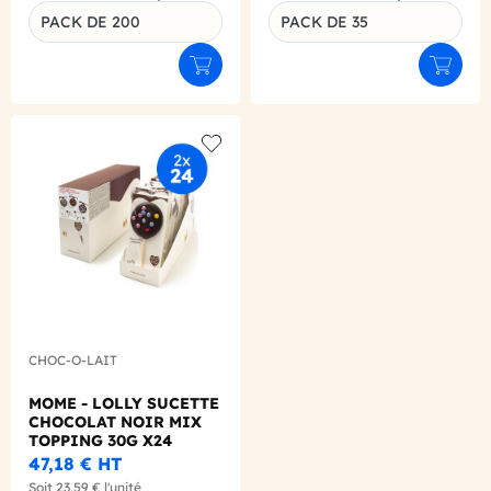
PACK DE 200
PACK DE 35
Ajouter au panier
Ajouter
Add to wishlist
CHOC-O-LAIT
MOME - LOLLY SUCETTE
CHOCOLAT NOIR MIX
TOPPING 30G X24
47,18 €
HT
Soit
23,59 €
l'unité