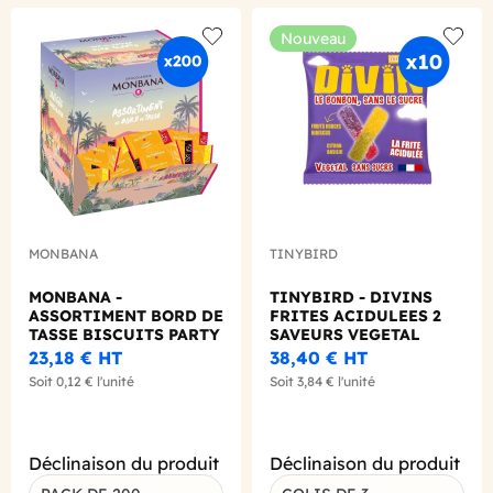
Nouveau
Add to wishlist
Add to
MONBANA
TINYBIRD
MONBANA -
TINYBIRD - DIVINS
ASSORTIMENT BORD DE
FRITES ACIDULEES 2
TASSE BISCUITS PARTY
SAVEURS VEGETAL
3.5G X200
SANS SUCRE SACHET
23,18 €
HT
38,40 €
HT
50GX10
Soit
0,12 €
l'unité
Soit
3,84 €
l'unité
Déclinaison du produit
Déclinaison du produit