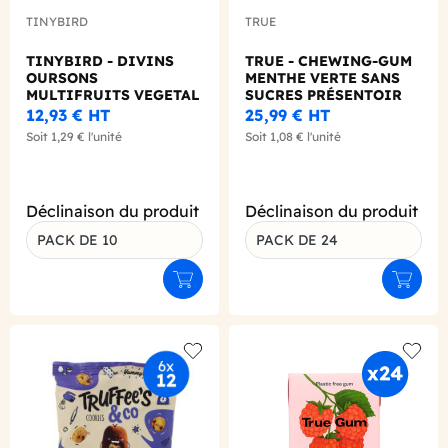
TINYBIRD
TRUE
TINYBIRD - DIVINS
TRUE - CHEWING-GUM
OURSONS
MENTHE VERTE SANS
MULTIFRUITS VEGETAL
SUCRES PRÉSENTOIR
SANS SUCRE SACHET
21G X24
12,93 €
HT
25,99 €
HT
50G X10
Soit
1,29 €
l'unité
Soit
1,08 €
l'unité
Déclinaison du produit
Déclinaison du produit
PACK DE 10
PACK DE 24
Ajouter au panier
Ajouter
Add to wishlist
Add to