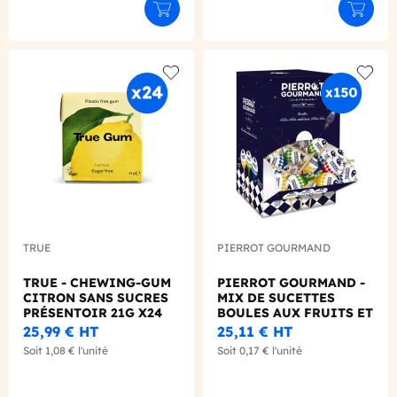
Ajouter au panier
Ajouter
Add to wishlist
Add to
TRUE
PIERROT GOURMAND
TRUE - CHEWING-GUM
PIERROT GOURMAND -
CITRON SANS SUCRES
MIX DE SUCETTES
PRÉSENTOIR 21G X24
BOULES AUX FRUITS ET
COLA 12G X150
25,99 €
HT
25,11 €
HT
Soit
1,08 €
l'unité
Soit
0,17 €
l'unité