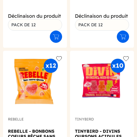
Déclinaison du produit
Déclinaison du produit
PACK DE 12
PACK DE 12
Ajouter au panier
Ajouter
Add to wishlist
Add to
REBELLE
TINYBIRD
REBELLE - BONBONS
TINYBIRD - DIVINS
COEURS PÊCHE SANS
OURSONS ACIDULES