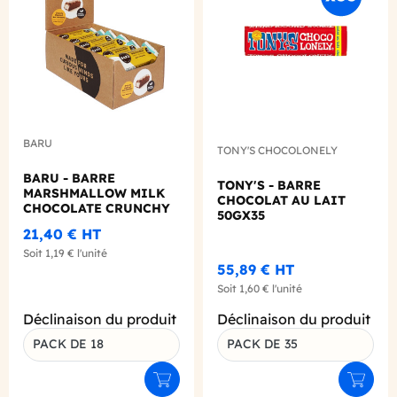
BARU
TONY'S CHOCOLONELY
BARU - BARRE
TONY'S - BARRE
MARSHMALLOW MILK
CHOCOLAT AU LAIT
CHOCOLATE CRUNCHY
50GX35
HAZELNUT 30G X18
21,40 €
HT
Soit
1,19 €
l'unité
55,89 €
HT
Soit
1,60 €
l'unité
Déclinaison du produit
Déclinaison du produit
PACK DE 18
PACK DE 35
Ajouter au panier
Ajouter