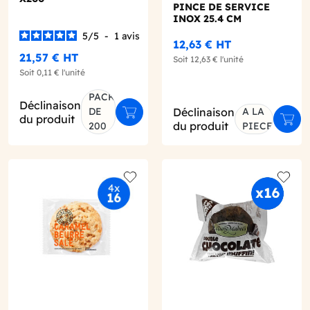
PINCE DE SERVICE
INOX 25.4 CM
5
/
5
-
1
avis
12,63 €
HT
21,57 €
HT
Soit
12,63 €
l'unité
Soit
0,11 €
l'unité
PACK
Déclinaison
DE
Déclinaison
A LA
er au panier
Ajouter au panier
du produit
Ajout
du produit
200
PIECE
o wishlist
Add to wishlist
Add to