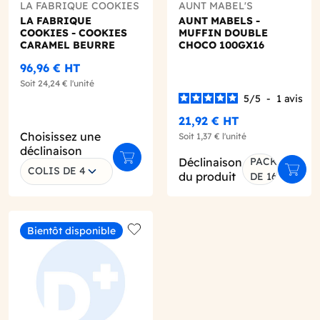
LA FABRIQUE COOKIES
AUNT MABEL'S
LA FABRIQUE
AUNT MABELS -
COOKIES - COOKIES
MUFFIN DOUBLE
CARAMEL BEURRE
CHOCO 100GX16
SALE SACHET
96,96 €
HT
INDIVIDUEL 75G X16
Soit
24,24 €
l'unité
5
/
5
-
1
avis
21,92 €
HT
Choisissez une
Soit
1,37 €
l'unité
déclinaison
Déclinaison
PACK
Ajouter au panier
COLIS DE 4
er au panier
Ajout
du produit
DE 16
Bientôt disponible
o wishlist
Add to wishlist