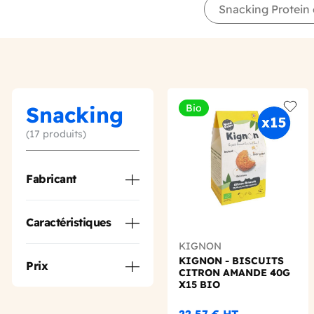
Snacking Protein 
Snacking
Bio
Add t
(17 produits)
Fabricant
Caractéristiques
KIGNON
KIGNON - BISCUITS
Prix
CITRON AMANDE 40G
X15 BIO
22,57 €
HT