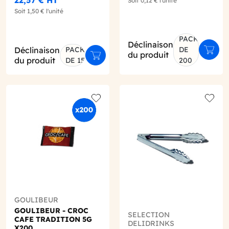
Soit
0,12 €
l'unité
Soit
1,50 €
l'unité
PACK
Déclinaison
Déclinaison
PACK
DE
Ajout
du produit
er au panier
Ajouter au panier
du produit
DE 15
200
o wishlist
Add to wishlist
Add to
GOULIBEUR
GOULIBEUR - CROC
SELECTION
CAFE TRADITION 5G
DELIDRINKS
X200