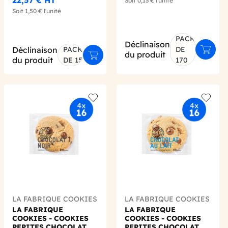
Soit
0,13 €
l'unité
Soit
1,50 €
l'unité
PACK
Déclinaison
Déclinaison
PACK
DE
er au panier
Ajoute
du produit
Ajouter au panier
du produit
DE 15
170
 wishlist
Add to wishlist
Add to 
LA FABRIQUE COOKIES
LA FABRIQUE COOKIES
LA FABRIQUE
LA FABRIQUE
COOKIES - COOKIES
COOKIES - COOKIES
PEPITES CHOCOLAT
PEPITES CHOCOLAT