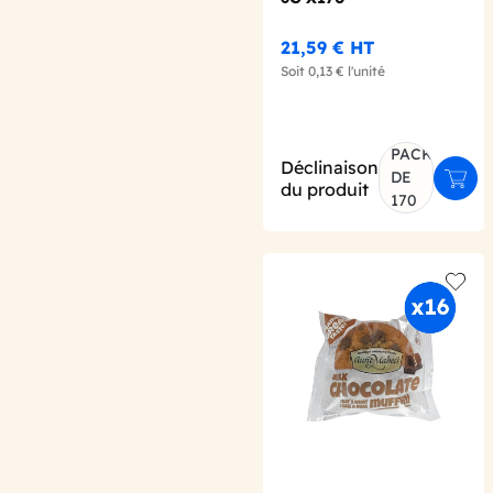
21,59 €
HT
Soit
0,13 €
l'unité
PACK
Déclinaison
DE
Ajout
du produit
170
Add t