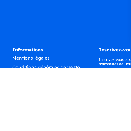
Informations
Inscrivez-vou
Mentions légales
Inscrivez-vous et s
nouveautés de Deli
Conditions générales de vente
Confidentialité
Déclaration d'accessibilité
©
2026
Tous droits réservés - Delidrinks