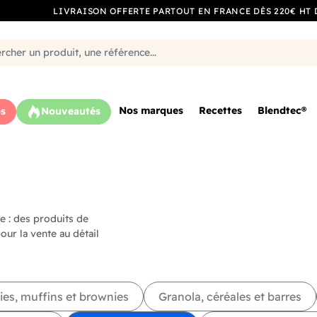
LIVRAISON OFFERTE PARTOUT EN FRANCE DÈS 220€ HT 
Nos marques
Recettes
Blendtec®
s
Nouveautés
e : des produits de
ur la vente au détail
ies, muffins et brownies
Granola, céréales et barres