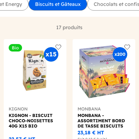
et Energy
Biscuits et Gâteaux
Chocolats et confis
17 produits
Bio
o wishlist
Add to wishlist
Add to
KIGNON
MONBANA
KIGNON - BISCUIT
MONBANA -
CHOCO-NOISETTES
ASSORTIMENT BORD
40G X15 BIO
DE TASSE BISCUITS
PARTY 3.5G X200
23,18 €
HT
22,57 €
HT