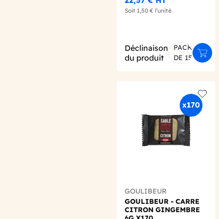
Soit
1,50 €
l'unité
Déclinaison
PACK
Ajout
du produit
DE 15
Add t
GOULIBEUR
GOULIBEUR - CARRE
CITRON GINGEMBRE
6G X170