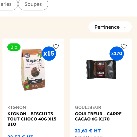
eries
Soupes
Pertinence
Bio
 wishlist
Add to wishlist
Add to 
KIGNON
GOULIBEUR
KIGNON - BISCUITS
GOULIBEUR - CARRE
TOUT CHOCO 40G X15
CACAO 6G X170
BIO
21,61 €
HT
22,57 €
HT