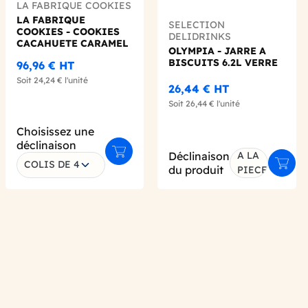
LA FABRIQUE COOKIES
LA FABRIQUE
SELECTION
COOKIES - COOKIES
DELIDRINKS
CACAHUETE CARAMEL
OLYMPIA - JARRE A
SACHET INDIVIDUEL
BISCUITS 6.2L VERRE
96,96 €
HT
75G X16
Soit
24,24 €
l'unité
26,44 €
HT
Soit
26,44 €
l'unité
Choisissez une
déclinaison
Déclinaison
A LA
Ajouter au panier
COLIS DE 4
er au panier
Ajout
du produit
PIECE