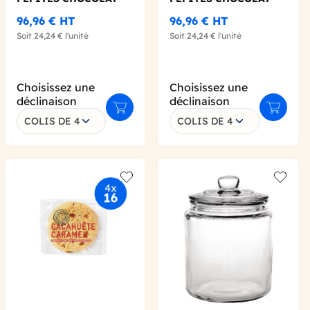
NOIR SACHET
LAIT SACHET
96,96 €
HT
96,96 €
HT
INDIVIDUEL 75G X16
INDIVIDUEL 75G X16
Soit
24,24 €
l'unité
Soit
24,24 €
l'unité
Choisissez une
Choisissez une
déclinaison
déclinaison
Ajouter au panier
Ajouter 
COLIS DE 4
COLIS DE 4
er au panier
 wishlist
Add to wishlist
Add to 