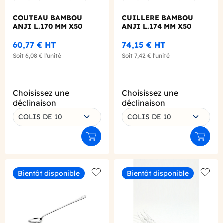
COUTEAU BAMBOU
CUILLERE BAMBOU
ANJI L.170 MM X50
ANJI L.174 MM X50
60,77 €
HT
74,15 €
HT
Soit
6,08 €
l'unité
Soit
7,42 €
l'unité
Choisissez une
Choisissez une
déclinaison
déclinaison
COLIS DE 10
COLIS DE 10
Ajouter au panier
Ajouter
Bientôt disponible
Bientôt disponible
Add to wishlist
Add to