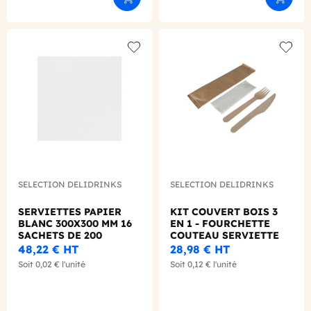
Ajouter au panier
Ajouter
Add to wishlist
Add to
SELECTION DELIDRINKS
SELECTION DELIDRINKS
SERVIETTES PAPIER
KIT COUVERT BOIS 3
BLANC 300X300 MM 16
EN 1 - FOURCHETTE
SACHETS DE 200
COUTEAU SERVIETTE
X250
48,22 €
HT
28,98 €
HT
Soit
0,02 €
l'unité
Soit
0,12 €
l'unité