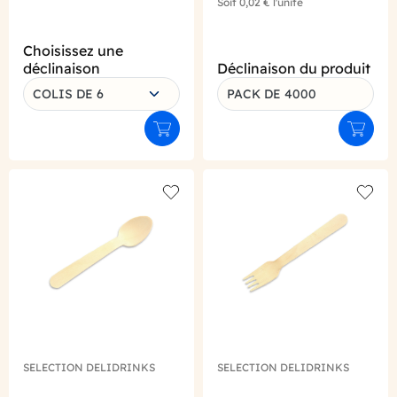
Soit
0,02 €
l'unité
Choisissez une
déclinaison
Déclinaison du produit
COLIS DE 6
PACK DE 4000
Ajouter au panier
Ajouter
Add to wishlist
Add to
SELECTION DELIDRINKS
SELECTION DELIDRINKS