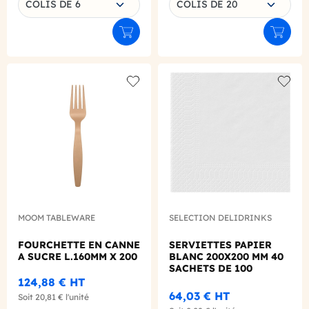
COLIS DE 6
COLIS DE 20
Ajouter au panier
Ajouter
Add to wishlist
Add to
MOOM TABLEWARE
SELECTION DELIDRINKS
FOURCHETTE EN CANNE
SERVIETTES PAPIER
A SUCRE L.160MM X 200
BLANC 200X200 MM 40
SACHETS DE 100
124,88 €
HT
64,03 €
HT
Soit
20,81 €
l'unité