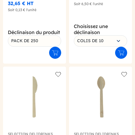
32,65 €
HT
Soit
6,50 €
l'unité
Soit
0,13 €
l'unité
Choisissez une
Déclinaison du produit
déclinaison
PACK DE 250
COLIS DE 10
Ajouter au panier
Ajouter
Add to wishlist
Add to
SELECTION DELIDRINKS
SELECTION DELIDRINKS