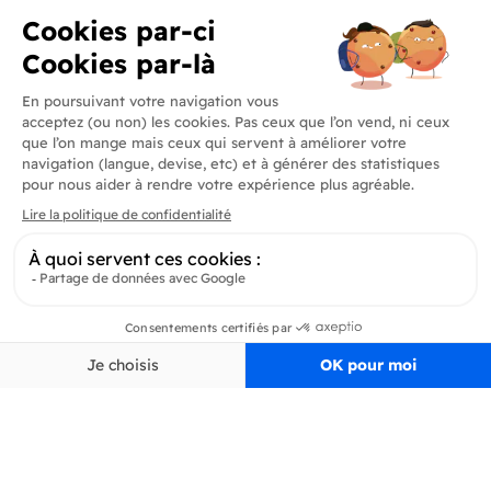
Produits
En savoir plus
Informations
Inscrivez-vous à la newsletter
Inscrivez-vous et soyez au courant de toutes les dernières nouveautés de
Pertinence
Filtrer
Delidrinks
S’ab