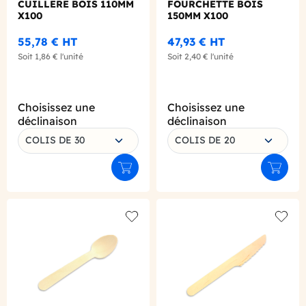
CUILLERE BOIS 110MM
FOURCHETTE BOIS
X100
150MM X100
55,78 €
HT
47,93 €
HT
Soit
1,86 €
l'unité
Soit
2,40 €
l'unité
Choisissez une
Choisissez une
déclinaison
déclinaison
COLIS DE 30
COLIS DE 20
Ajouter au panier
Ajouter
Add to wishlist
Add to