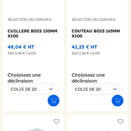
SELECTION DELIDRINKS
SELECTION DELIDRINKS
CUILLERE BOIS 150MM
COUTEAU BOIS 165MM
X100
X100
48,04 €
HT
41,25 €
HT
Soit
2,40 €
l'unité
Soit
2,06 €
l'unité
Choisissez une
Choisissez une
déclinaison
déclinaison
COLIS DE 20
COLIS DE 20
Ajouter au panier
Ajouter
Add to wishlist
Add to