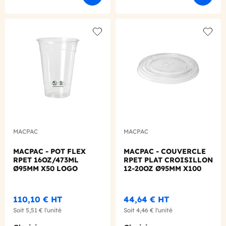
Add to wishlist
Add to
MACPAC
MACPAC
MACPAC - POT FLEX
MACPAC - COUVERCLE
RPET 16OZ/473ML
RPET PLAT CROISILLON
Ø95MM X50 LOGO
12-20OZ Ø95MM X100
REGLEMENTAIRE
FRANCAIS
110,10 €
HT
44,64 €
HT
Soit
5,51 €
l'unité
Soit
4,46 €
l'unité