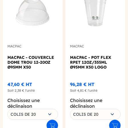
MACPAC
MACPAC
MACPAC - COUVERCLE
MACPAC - POT FLEX
DOME TROU 12-20OZ
RPET 12OZ/355ML
Ø95MM X50
Ø95MM X50 LOGO
REGLEMENTAIRE
FRANCAIS
47,60 €
HT
96,28 €
HT
Soit
2,38 €
l'unité
Soit
4,81 €
l'unité
Choisissez une
Choisissez une
déclinaison
déclinaison
COLIS DE 20
COLIS DE 20
Ajouter au panier
Ajouter