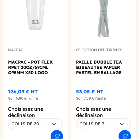
MACPAC
SELECTION DELIDRINKS
MACPAC - POT FLEX
PAILLE BUBBLE TEA
RPET 20OZ/591ML
BISEAUTEE PAPIER
Ø95MM X50 LOGO
PASTEL EMBALLAGE
REGLEMENTAIRE
INDIVIDUEL Ø12 L.260
FRANCAIS
MM X200
136,09 €
HT
53,05 €
HT
Soit
6,80 €
l'unité
Soit
7,58 €
l'unité
Choisissez une
Choisissez une
déclinaison
déclinaison
COLIS DE 20
COLIS DE 7
Ajouter au panier
Ajouter