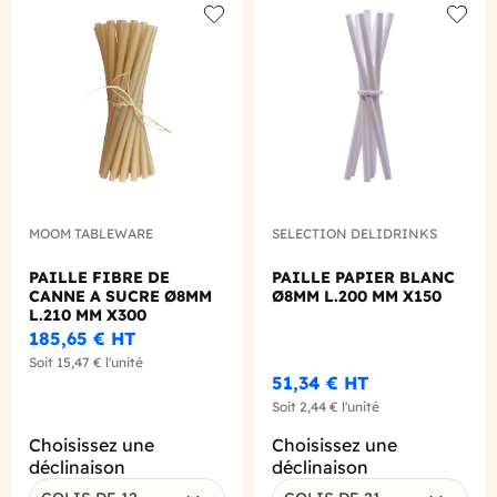
Add to wishlist
Add to
MOOM TABLEWARE
SELECTION DELIDRINKS
PAILLE FIBRE DE
PAILLE PAPIER BLANC
CANNE A SUCRE Ø8MM
Ø8MM L.200 MM X150
L.210 MM X300
185,65 €
HT
Soit
15,47 €
l'unité
51,34 €
HT
Soit
2,44 €
l'unité
Choisissez une
Choisissez une
déclinaison
déclinaison