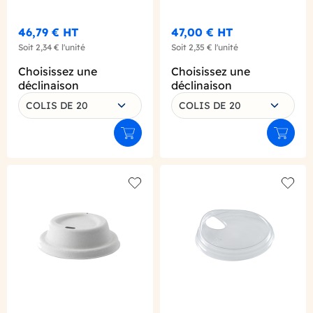
46,79 €
HT
47,00 €
HT
Soit
2,34 €
l'unité
Soit
2,35 €
l'unité
Choisissez une
Choisissez une
déclinaison
déclinaison
COLIS DE 20
COLIS DE 20
Ajouter au panier
Ajouter
Add to wishlist
Add to