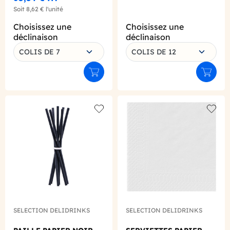
Soit
8,62 €
l'unité
Choisissez une
Choisissez une
déclinaison
déclinaison
COLIS DE 7
COLIS DE 12
Ajouter au panier
Ajouter
Add to wishlist
Add to
SELECTION DELIDRINKS
SELECTION DELIDRINKS