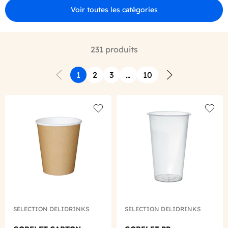
Voir toutes les catégories
231 produits
1
2
3
…
10
Précédent
Suivant
Add to wishlist
Add to
SELECTION DELIDRINKS
SELECTION DELIDRINKS