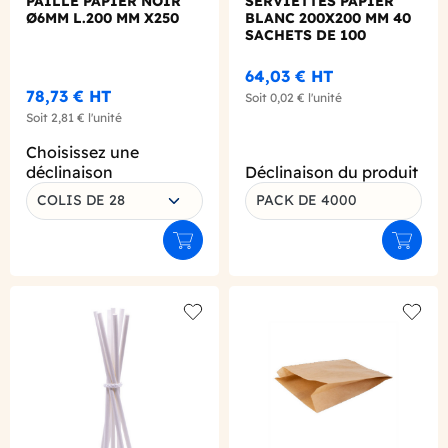
PAILLE PAPIER NOIR
SERVIETTES PAPIER
Ø6MM L.200 MM X250
BLANC 200X200 MM 40
SACHETS DE 100
64,03 €
HT
78,73 €
HT
Soit
0,02 €
l'unité
Soit
2,81 €
l'unité
Choisissez une
déclinaison
Déclinaison du produit
COLIS DE 28
PACK DE 4000
Ajouter au panier
Ajouter
Add to wishlist
Add to