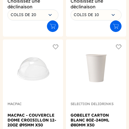
Choisissez une
Choisissez une
déclinaison
déclinaison
COLIS DE 20
COLIS DE 10
Ajouter au panier
Ajouter
Add to wishlist
Add to
MACPAC
SELECTION DELIDRINKS
MACPAC - COUVERCLE
GOBELET CARTON
DOME CROISILLON 12-
BLANC 8OZ-240ML
20OZ Ø95MM X50
Ø80MM X50