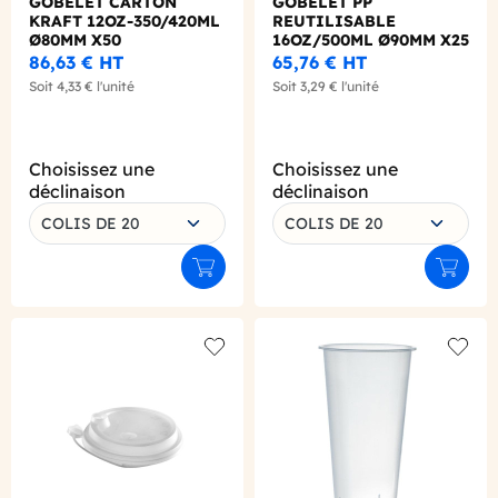
GOBELET CARTON
GOBELET PP
KRAFT 12OZ-350/420ML
REUTILISABLE
Ø80MM X50
16OZ/500ML Ø90MM X25
86,63 €
HT
65,76 €
HT
Soit
4,33 €
l'unité
Soit
3,29 €
l'unité
Choisissez une
Choisissez une
déclinaison
déclinaison
COLIS DE 20
COLIS DE 20
Ajouter au panier
Ajouter
Add to wishlist
Add to