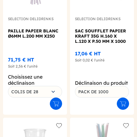
SELECTION DELIDRINKS
SELECTION DELIDRINKS
PAILLE PAPIER BLANC
SAC SOUFFLET PAPIER
Ø6MM L.200 MM X250
KRAFT 35G H.160 X
L.120 X P.50 MM X 1000
17,06 €
HT
71,75 €
HT
Soit
0,02 €
l'unité
Soit
2,56 €
l'unité
Choisissez une
déclinaison
Déclinaison du produit
COLIS DE 28
PACK DE 1000
Ajouter au panier
Ajouter
Add to wishlist
Add to