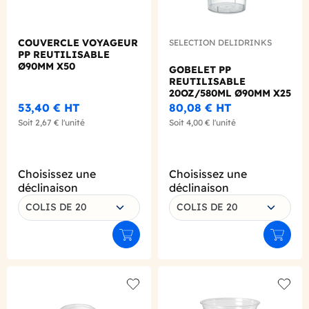
COUVERCLE VOYAGEUR
SELECTION DELIDRINKS
PP REUTILISABLE
Ø90MM X50
GOBELET PP
REUTILISABLE
20OZ/580ML Ø90MM X25
53,40 €
HT
80,08 €
HT
Soit
2,67 €
l'unité
Soit
4,00 €
l'unité
Choisissez une
Choisissez une
déclinaison
déclinaison
COLIS DE 20
COLIS DE 20
Ajouter au panier
Ajouter
Add to wishlist
Add to