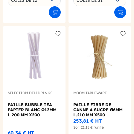
COLIS DE 12
COLIS DE 21
Ajouter au panier
Ajouter
Add to wishlist
Add to
SELECTION DELIDRINKS
MOOM TABLEWARE
PAILLE BUBBLE TEA
PAILLE FIBRE DE
PAPIER BLANC Ø12MM
CANNE A SUCRE Ø6MM
L.200 MM X200
L.210 MM X500
253,81 €
HT
Soit
21,15 €
l'unité
60,34 €
HT