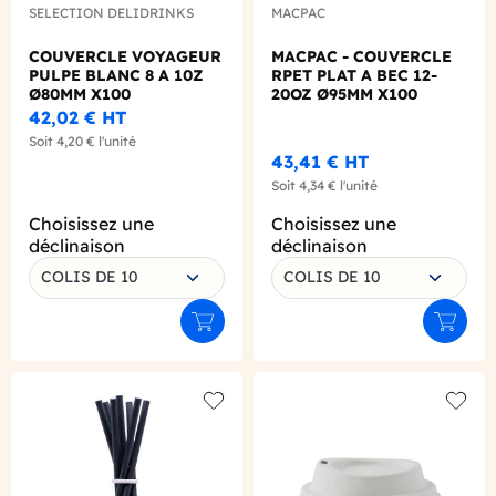
SELECTION DELIDRINKS
MACPAC
COUVERCLE VOYAGEUR
MACPAC - COUVERCLE
PULPE BLANC 8 A 10Z
RPET PLAT A BEC 12-
Ø80MM X100
20OZ Ø95MM X100
42,02 €
HT
Soit
4,20 €
l'unité
43,41 €
HT
Soit
4,34 €
l'unité
Choisissez une
Choisissez une
déclinaison
déclinaison
COLIS DE 10
COLIS DE 10
Ajouter au panier
Ajouter
Add to wishlist
Add to