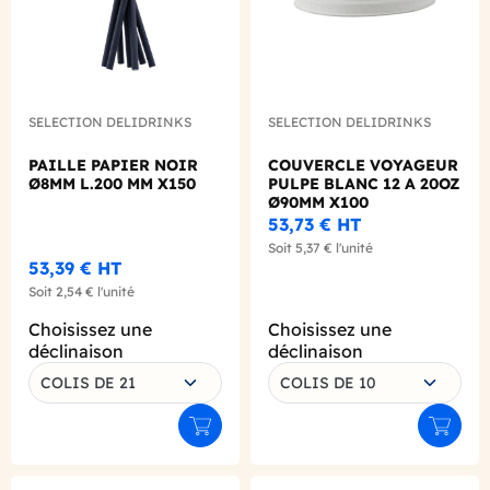
SELECTION DELIDRINKS
SELECTION DELIDRINKS
PAILLE PAPIER NOIR
COUVERCLE VOYAGEUR
Ø8MM L.200 MM X150
PULPE BLANC 12 A 20OZ
Ø90MM X100
53,73 €
HT
Soit
5,37 €
l'unité
53,39 €
HT
Soit
2,54 €
l'unité
Choisissez une
Choisissez une
déclinaison
déclinaison
COLIS DE 21
COLIS DE 10
Ajouter au panier
Ajouter