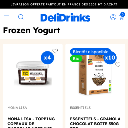
LIVRAISON OFFERTE PARTOUT EN FRANCE DÈS 220€ HT D’ACHAT
0
Rec
Rechercher
Frozen Yogurt
Bientôt disponible
Add to wishlist
Bio
Add to
MONA LISA
ESSENTIELS
MONA LISA - TOPPING
ESSENTIELS - GRANOLA
COPEAUX DE
CHOCOLAT BOITE 350G