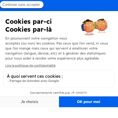
Produits
En savoir plus
Informations
Inscrivez-vous à la newsletter
Inscrivez-vous et soyez au courant de toutes les dernières nouveautés de
Delidrinks
S’ab
Filtrer