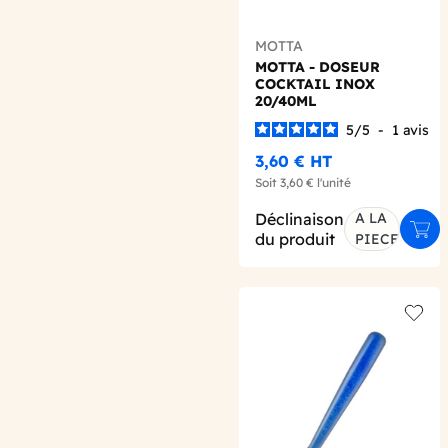
MOTTA
MOTTA - DOSEUR
COCKTAIL INOX
20/40ML
5
/
5
-
1
avis
3,60 €
HT
Soit
3,60 €
l'unité
Déclinaison
A LA
Ajou
du produit
PIECE
Add t