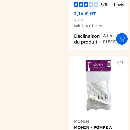
3
/
5
-
1
avis
2,16 €
HT
3,09 €
Soit
2,16 €
l'unité
Déclinaison
A LA
Ajou
du produit
PIECE
Add t
MONIN
MONIN - POMPE A