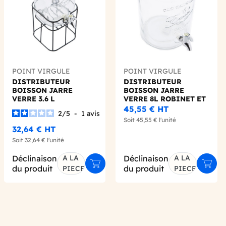
POINT VIRGULE
POINT VIRGULE
DISTRIBUTEUR
DISTRIBUTEUR
BOISSON JARRE
BOISSON JARRE
VERRE 3.6 L
VERRE 8L ROBINET ET
SUPPORT METAL
45,55 €
HT
2
/
5
-
1
avis
Soit
45,55 €
l'unité
32,64 €
HT
Soit
32,64 €
l'unité
Déclinaison
A LA
Déclinaison
A LA
er au panier
Ajouter au panier
Ajout
du produit
du produit
PIECE
PIECE