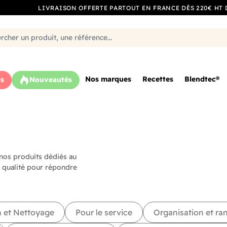
LIVRAISON OFFERTE PARTOUT EN FRANCE DÈS 220€ HT 
Nos marques
Recettes
Blendtec®
s
Nouveautés
 nos produits dédiés au
 qualité pour répondre
n et Nettoyage
Pour le service
Organisation et r