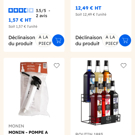
PLASTIQUE
12,49 €
HT
3.5
/
5
-
Soit
12,49 €
l'unité
2
avis
1,57 €
HT
Soit
1,57 €
l'unité
Déclinaison
A LA
Déclinaison
A LA
ter au panier
Ajouter au panier
Ajout
du produit
du produit
PIECE
PIECE
o wishlist
Add to wishlist
Add to
MONIN
MONIN - POMPE A
ROUTIN 1883