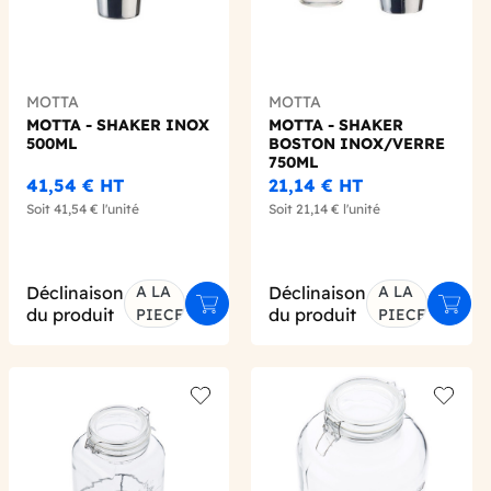
MOTTA
MOTTA
MOTTA - SHAKER INOX
MOTTA - SHAKER
500ML
BOSTON INOX/VERRE
750ML
41,54 €
HT
21,14 €
HT
Soit
41,54 €
l'unité
Soit
21,14 €
l'unité
Déclinaison
A LA
Déclinaison
A LA
er au panier
Ajouter au panier
Ajout
du produit
du produit
PIECE
PIECE
 wishlist
Add to wishlist
Add to 