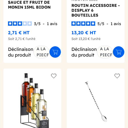
SAUCE ET FRUIT DE
ROUTIN ACCESSOIRE -
MONIN 15ML BIDON
DISPLAY 6
BOUTEILLES
3
/
5
-
1
avis
5
/
5
-
1
avis
2,71 €
HT
13,20 €
HT
Soit
2,71 €
l'unité
Soit
13,20 €
l'unité
Déclinaison
A LA
Déclinaison
A LA
ter au panier
Ajouter au panier
Ajout
du produit
du produit
PIECE
PIECE
o wishlist
Add to wishlist
Add to