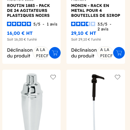
ROUTIN 1883 - PACK
MONIN - RACK EN
DE 24 AGITATEURS
METAL POUR 4
PLASTIQUES NOIRS
BOUTEILLES DE SIROP
MONIN
5
/
5
-
1
avis
3.5
/
5
-
2
avis
16,00 €
HT
29,10 €
HT
Soit
16,00 €
l'unité
Soit
29,10 €
l'unité
Déclinaison
A LA
Déclinaison
A LA
er au panier
Ajouter au panier
Ajout
du produit
du produit
PIECE
PIECE
 wishlist
Add to wishlist
Add to 