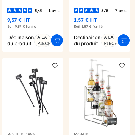
5
/
5
-
1
avis
5
/
5
-
7
avis
9,37 €
HT
1,57 €
HT
Soit
9,37 €
l'unité
Soit
1,57 €
l'unité
Déclinaison
A LA
Déclinaison
A LA
er au panier
Ajouter au panier
Ajout
du produit
du produit
PIECE
PIECE
 wishlist
Add to wishlist
Add to 
ROUTIN 1883
MONIN