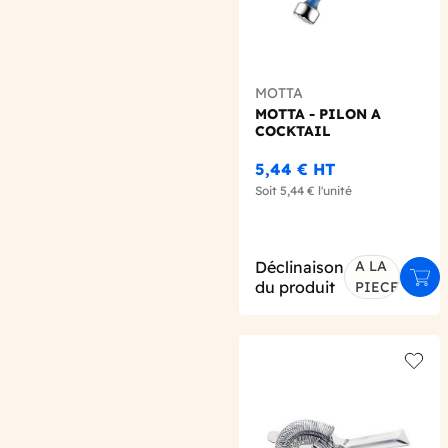
MOTTA
MOTTA - PILON A
COCKTAIL
5,44 €
HT
Soit
5,44 €
l'unité
Déclinaison
A LA
Ajou
du produit
PIECE
Add t