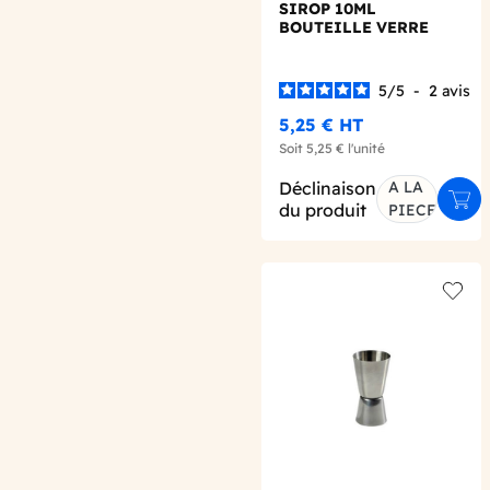
SIROP 10ML
BOUTEILLE VERRE
700ML
5
/
5
-
2
avis
5,25 €
HT
Soit
5,25 €
l'unité
Déclinaison
A LA
Ajou
du produit
PIECE
Add t