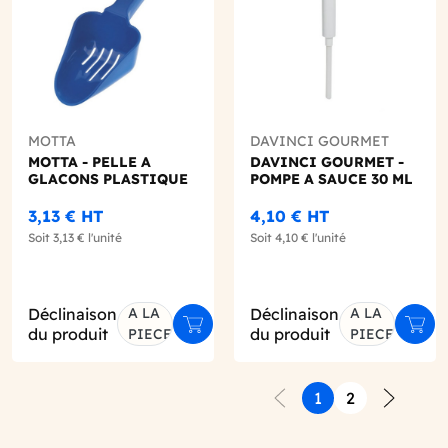
MOTTA
DAVINCI GOURMET
MOTTA - PELLE A
DAVINCI GOURMET -
GLACONS PLASTIQUE
POMPE A SAUCE 30 ML
3,13 €
HT
4,10 €
HT
Soit
3,13 €
l'unité
Soit
4,10 €
l'unité
Déclinaison
A LA
Déclinaison
A LA
ter au panier
Ajouter au panier
Ajout
du produit
du produit
PIECE
PIECE
1
2
Précédent
Suivant