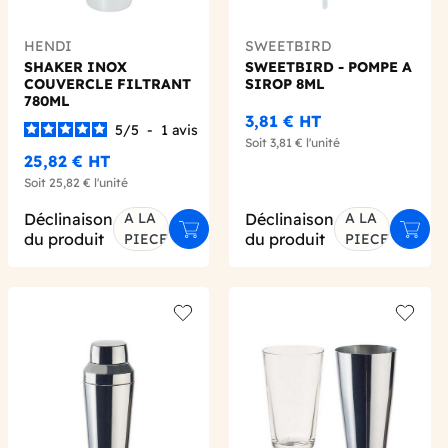
HENDI
SWEETBIRD
SHAKER INOX
SWEETBIRD - POMPE A
COUVERCLE FILTRANT
SIROP 8ML
780ML
3,81 €
HT
5
/
5
-
1
avis
Soit
3,81 €
l'unité
25,82 €
HT
Soit
25,82 €
l'unité
Déclinaison
A LA
Déclinaison
A LA
er au panier
Ajouter au panier
Ajout
du produit
du produit
PIECE
PIECE
 wishlist
Add to wishlist
Add to 