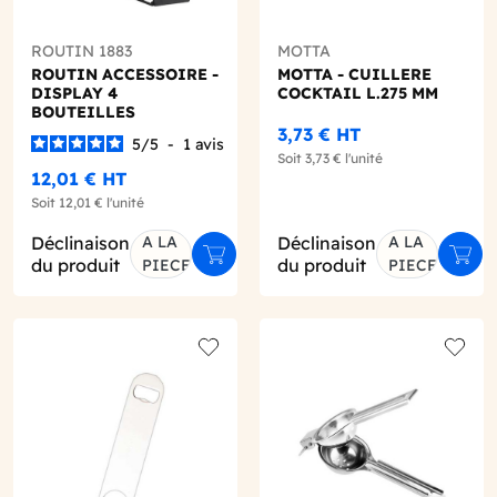
ROUTIN 1883
MOTTA
ROUTIN ACCESSOIRE -
MOTTA - CUILLERE
DISPLAY 4
COCKTAIL L.275 MM
BOUTEILLES
3,73 €
HT
5
/
5
-
1
avis
Soit
3,73 €
l'unité
12,01 €
HT
Soit
12,01 €
l'unité
Déclinaison
A LA
Déclinaison
A LA
ter au panier
Ajouter au panier
Ajout
du produit
du produit
PIECE
PIECE
o wishlist
Add to wishlist
Add to