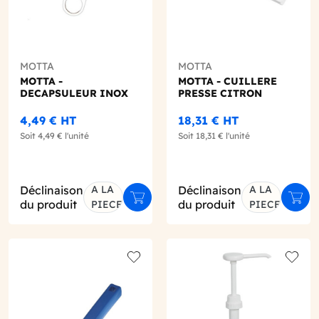
MOTTA
MOTTA
MOTTA -
MOTTA - CUILLERE
DECAPSULEUR INOX
PRESSE CITRON
4,49 €
HT
18,31 €
HT
Soit
4,49 €
l'unité
Soit
18,31 €
l'unité
Déclinaison
A LA
Déclinaison
A LA
ter au panier
Ajouter au panier
Ajout
du produit
du produit
PIECE
PIECE
o wishlist
Add to wishlist
Add to