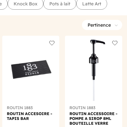
e
Knock Box
Pots à lait
Latte Art
Pertinence
 wishlist
Add to wishlist
Add to 
ROUTIN 1883
ROUTIN 1883
ROUTIN ACCESOIRE -
ROUTIN ACCESSOIRE -
TAPIS BAR
POMPE A SIROP 8ML
BOUTEILLE VERRE