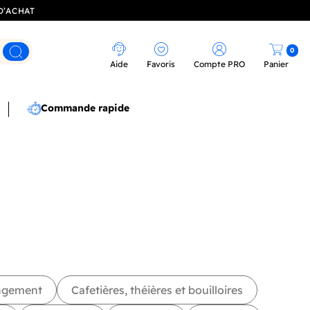
D’ACHAT
0
Rechercher
Aide
Favoris
Compte PRO
Panier
Commande rapide
angement
Cafetières, théières et bouilloires