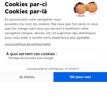
Produits
En savoir plus
Informations
Inscrivez-vous à la newsletter
Inscrivez-vous et soyez au courant de toutes les dernières nouveautés de
Pertinence
Filtrer
Delidrinks
S’ab