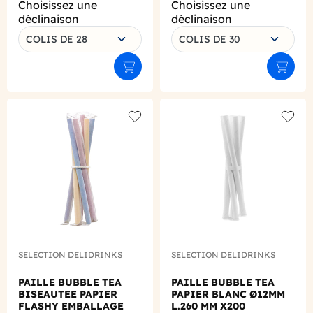
Choisissez une
Choisissez une
déclinaison
déclinaison
COLIS DE 28
COLIS DE 30
Ajouter au panier
Ajouter
Add to wishlist
Add to
SELECTION DELIDRINKS
SELECTION DELIDRINKS
PAILLE BUBBLE TEA
PAILLE BUBBLE TEA
BISEAUTEE PAPIER
PAPIER BLANC Ø12MM
FLASHY EMBALLAGE
L.260 MM X200