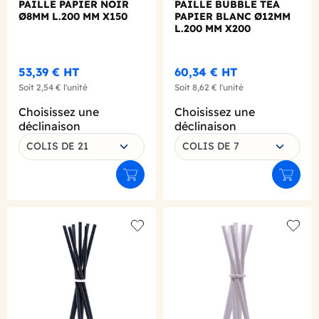
PAILLE PAPIER NOIR
PAILLE BUBBLE TEA
Ø8MM L.200 MM X150
PAPIER BLANC Ø12MM
L.200 MM X200
53,39 €
HT
60,34 €
HT
Soit
2,54 €
l'unité
Soit
8,62 €
l'unité
Choisissez une
Choisissez une
déclinaison
déclinaison
COLIS DE 21
COLIS DE 7
Ajouter au panier
Ajouter
Add to wishlist
Add to