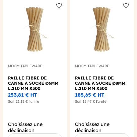
Add to wishlist
Add to
MOOM TABLEWARE
MOOM TABLEWARE
PAILLE FIBRE DE
PAILLE FIBRE DE
CANNE A SUCRE Ø6MM
CANNE A SUCRE Ø8MM
L.210 MM X500
L.210 MM X300
253,81 €
HT
185,65 €
HT
Soit
21,15 €
l'unité
Soit
15,47 €
l'unité
Choisissez une
Choisissez une
déclinaison
déclinaison