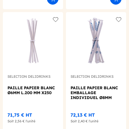
Ajouter au panier
Ajouter
Add to wishlist
Add to
SELECTION DELIDRINKS
SELECTION DELIDRINKS
PAILLE PAPIER BLANC
PAILLE PAPIER BLANC
Ø6MM L.200 MM X250
EMBALLAGE
INDIVIDUEL Ø8MM
L.200 MM X100
71,75 €
HT
72,13 €
HT
Soit
2,56 €
l'unité
Soit
2,40 €
l'unité