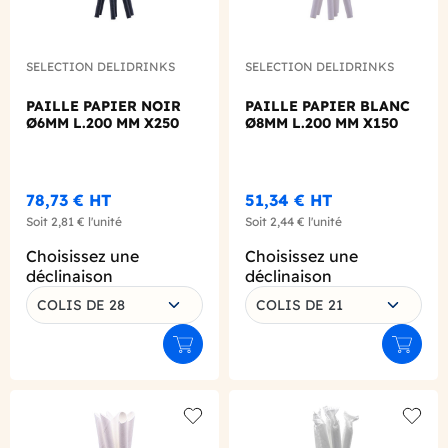
SELECTION DELIDRINKS
SELECTION DELIDRINKS
PAILLE PAPIER NOIR
PAILLE PAPIER BLANC
Ø6MM L.200 MM X250
Ø8MM L.200 MM X150
78,73 €
HT
51,34 €
HT
Soit
2,81 €
l'unité
Soit
2,44 €
l'unité
Choisissez une
Choisissez une
déclinaison
déclinaison
COLIS DE 28
COLIS DE 21
Ajouter au panier
Ajouter
Add to wishlist
Add to