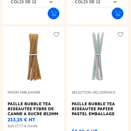
COLIS DE 12
COLIS DE 12
Ajouter au panier
Ajouter
Add to wishlist
Add to
MOOM TABLEWARE
SELECTION DELIDRINKS
PAILLE BUBBLE TEA
PAILLE BUBBLE TEA
BISEAUTEE FIBRE DE
BISEAUTEE PAPIER
CANNE A SUCRE Ø12MM
PASTEL EMBALLAGE
L.210 MM X150
INDIVIDUEL Ø12 L.260
213,25 €
HT
MM X200
Soit
17,77 €
l'unité