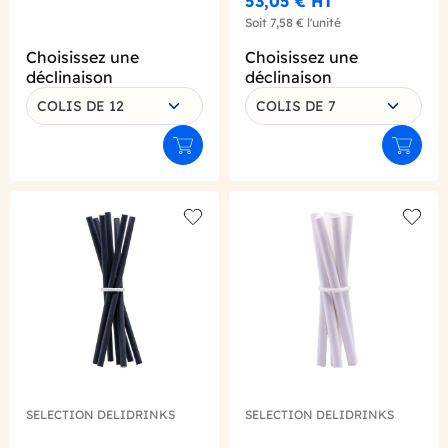
53,05 €
HT
Soit
7,58 €
l'unité
Choisissez une
Choisissez une
déclinaison
déclinaison
COLIS DE 12
COLIS DE 7
Ajouter au panier
Ajouter
Add to wishlist
Add to
SELECTION DELIDRINKS
SELECTION DELIDRINKS