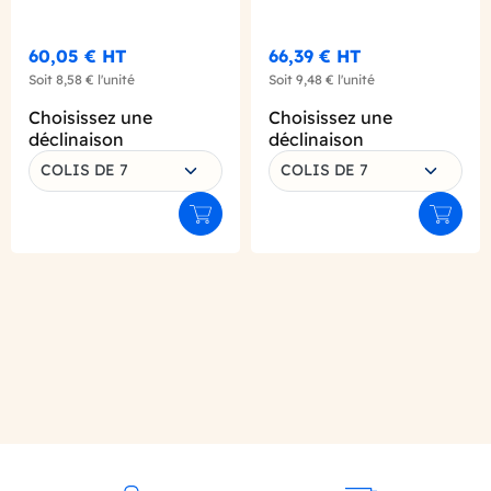
INDIVIDUEL Ø12 L.260
MM X200
60,05 €
HT
66,39 €
HT
Soit
8,58 €
l'unité
Soit
9,48 €
l'unité
Choisissez une
Choisissez une
déclinaison
déclinaison
COLIS DE 7
COLIS DE 7
Ajouter au panier
Ajouter