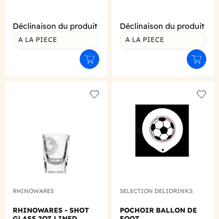
Déclinaison du produit
Déclinaison du produit
A LA PIECE
A LA PIECE
Ajouter au panier
Ajouter
Add to wishlist
Add to
RHINOWARES
SELECTION DELIDRINKS
RHINOWARES - SHOT
POCHOIR BALLON DE
GLASS 2OZ LINED
FOOT