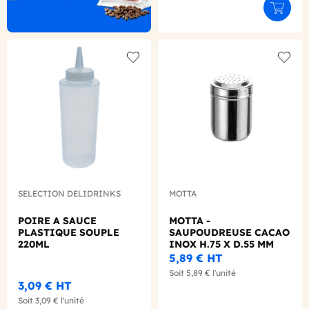
Ajouter
Add to wishlist
Add to
SELECTION DELIDRINKS
MOTTA
POIRE A SAUCE
MOTTA -
PLASTIQUE SOUPLE
SAUPOUDREUSE CACAO
220ML
INOX H.75 X D.55 MM
5,89 €
HT
Soit
5,89 €
l'unité
3,09 €
HT
Soit
3,09 €
l'unité