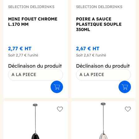
SELECTION DELIDRINKS
SELECTION DELIDRINKS
MINI FOUET CHROME
POIRE A SAUCE
L.170 MM
PLASTIQUE SOUPLE
350ML
2,77 €
HT
2,67 €
HT
Soit
2,77 €
l'unité
Soit
2,67 €
l'unité
Déclinaison du produit
Déclinaison du produit
A LA PIECE
A LA PIECE
Ajouter au panier
Ajouter
Add to wishlist
Add to