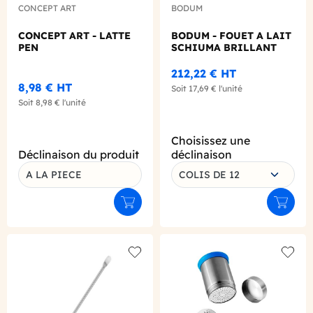
CONCEPT ART
BODUM
CONCEPT ART - LATTE
BODUM - FOUET A LAIT
PEN
SCHIUMA BRILLANT
212,22 €
HT
8,98 €
HT
Soit
17,69 €
l'unité
Soit
8,98 €
l'unité
Choisissez une
Déclinaison du produit
déclinaison
A LA PIECE
COLIS DE 12
Ajouter au panier
Ajouter
Add to wishlist
Add to