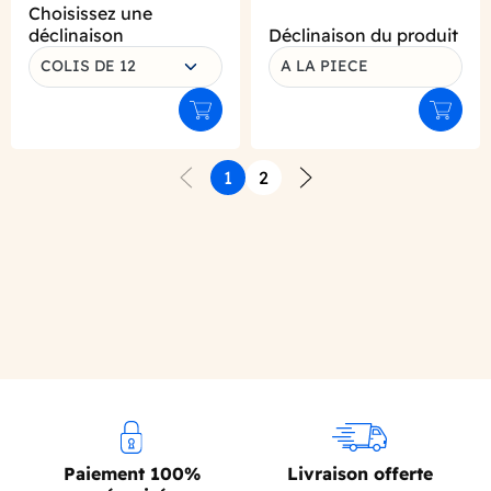
Choisissez une
déclinaison
Déclinaison du produit
COLIS DE 12
A LA PIECE
Ajouter au panier
Ajouter
1
2
Précédent
Suivant
Paiement 100%
Livraison offerte