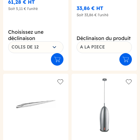
61,28 €
HT
33,86 €
HT
Soit
5,11 €
l'unité
Soit
33,86 €
l'unité
Choisissez une
déclinaison
Déclinaison du produit
COLIS DE 12
A LA PIECE
Ajouter au panier
Ajouter
Add to wishlist
Add to