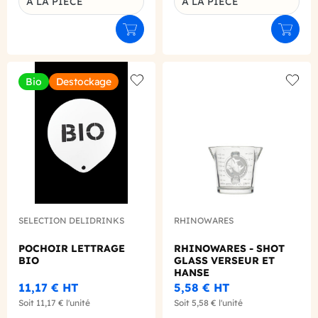
A LA PIECE
A LA PIECE
Ajouter au panier
Ajouter
Bio
Destockage
Add to wishlist
Add to
SELECTION DELIDRINKS
RHINOWARES
POCHOIR LETTRAGE
RHINOWARES - SHOT
BIO
GLASS VERSEUR ET
HANSE
11,17 €
HT
5,58 €
HT
Soit
11,17 €
l'unité
Soit
5,58 €
l'unité