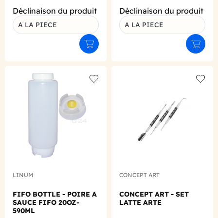
Déclinaison du produit
Déclinaison du produit
A LA PIECE
A LA PIECE
Ajouter au panier
Ajouter
Add to wishlist
Add to
LINUM
CONCEPT ART
FIFO BOTTLE - POIRE A
CONCEPT ART - SET
SAUCE FIFO 20OZ-
LATTE ARTE
590ML