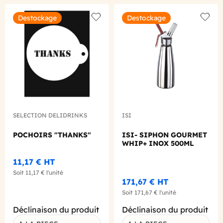
Destockage
Destockage
Add to wishlist
Add to
SELECTION DELIDRINKS
ISI
POCHOIRS "THANKS"
ISI- SIPHON GOURMET
WHIP+ INOX 500ML
11,17 €
HT
Soit
11,17 €
l'unité
171,67 €
HT
Soit
171,67 €
l'unité
Déclinaison du produit
Déclinaison du produit