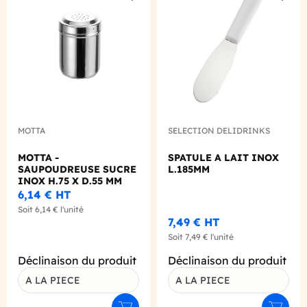
Add to wishlist
Add to
MOTTA
SELECTION DELIDRINKS
MOTTA -
SPATULE A LAIT INOX
SAUPOUDREUSE SUCRE
L.185MM
INOX H.75 X D.55 MM
6,14 €
HT
Soit
6,14 €
l'unité
7,49 €
HT
Soit
7,49 €
l'unité
Déclinaison du produit
Déclinaison du produit
A LA PIECE
A LA PIECE