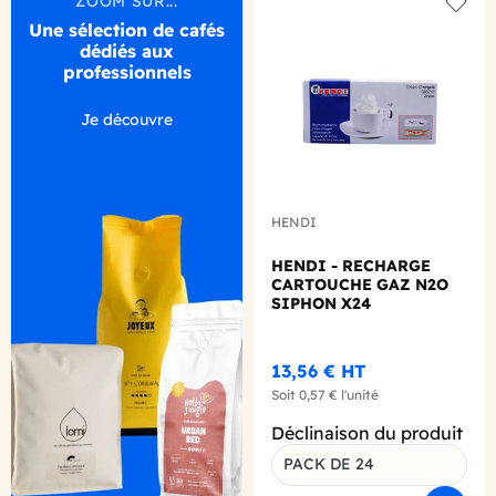
ZOOM SUR...
Add to
Une sélection de cafés
dédiés aux
professionnels
Je découvre
HENDI
HENDI - RECHARGE
CARTOUCHE GAZ N2O
SIPHON X24
13,56 €
HT
Soit
0,57 €
l'unité
Déclinaison du produit
PACK DE 24