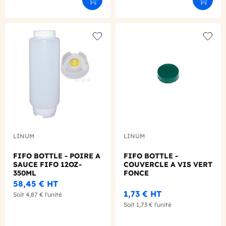
Ajouter au panier
Ajouter
Add to wishlist
Add to
LINUM
LINUM
FIFO BOTTLE - POIRE A
FIFO BOTTLE -
SAUCE FIFO 12OZ-
COUVERCLE A VIS VERT
350ML
FONCE
58,45 €
HT
1,73 €
HT
Soit
4,87 €
l'unité
Soit
1,73 €
l'unité