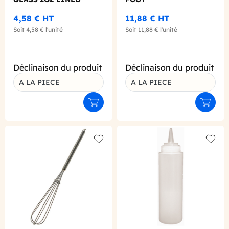
4,58 €
HT
11,88 €
HT
Soit
4,58 €
l'unité
Soit
11,88 €
l'unité
Déclinaison du produit
Déclinaison du produit
A LA PIECE
A LA PIECE
Ajouter au panier
Ajouter
Add to wishlist
Add to