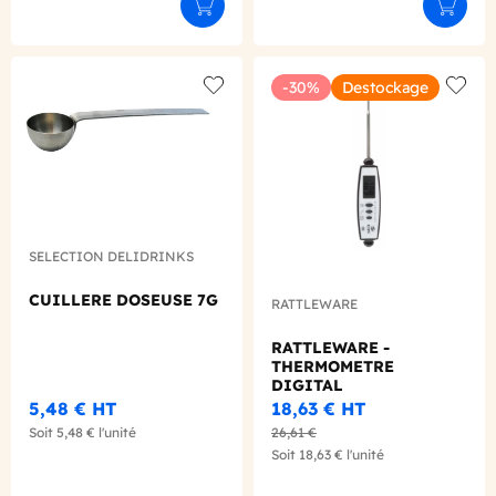
Ajouter au panier
Ajouter
-30%
Destockage
Add to wishlist
Add to
SELECTION DELIDRINKS
CUILLERE DOSEUSE 7G
RATTLEWARE
RATTLEWARE -
THERMOMETRE
DIGITAL
5,48 €
HT
18,63 €
HT
Soit
5,48 €
l'unité
26,61 €
Soit
18,63 €
l'unité