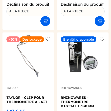
Déclinaison du produit
Déclinaison du produit
A LA PIECE
A LA PIECE
Ajouter au panier
Ajouter
-30%
Destockage
Bientôt disponible
Add to wishlist
Add to
TAYLOR
RHINOWARES
TAYLOR - CLIP POUR
RHINOWARES -
THERMOMETRE A LAIT
THERMOMETRE
DIGITAL L.130 MM