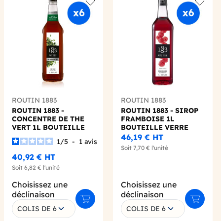
 wishlist
Add to wishlist
Add to 
ROUTIN 1883
ROUTIN 1883
ROUTIN 1883 -
ROUTIN 1883 - SIROP
CONCENTRE DE THE
FRAMBOISE 1L
VERT 1L BOUTEILLE
BOUTEILLE VERRE
PET
46,19 €
HT
1
/
5
-
1
avis
Soit
7,70 €
l'unité
40,92 €
HT
Soit
6,82 €
l'unité
Choisissez une
Choisissez une
déclinaison
déclinaison
 au panier
Ajouter au panier
Ajouter 
COLIS DE 6
COLIS DE 6