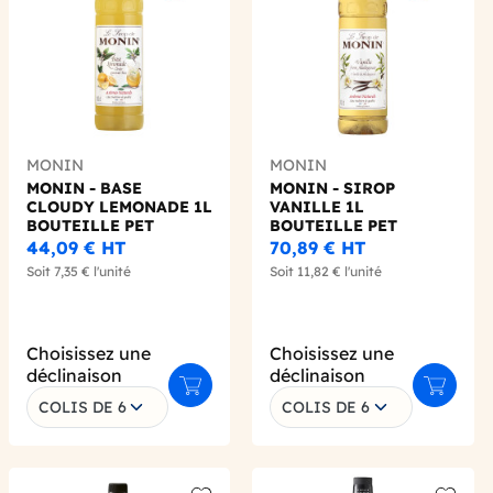
MONIN
MONIN
MONIN - BASE
MONIN - SIROP
CLOUDY LEMONADE 1L
VANILLE 1L
BOUTEILLE PET
BOUTEILLE PET
44,09 €
HT
70,89 €
HT
Soit
7,35 €
l'unité
Soit
11,82 €
l'unité
Choisissez une
Choisissez une
déclinaison
déclinaison
 au panier
Ajouter au panier
Ajouter 
COLIS DE 6
COLIS DE 6