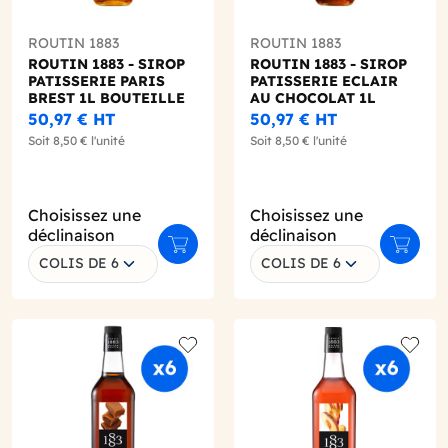
ROUTIN 1883
ROUTIN 1883
ROUTIN 1883 - SIROP
ROUTIN 1883 - SIROP
PATISSERIE PARIS
PATISSERIE ECLAIR
BREST 1L BOUTEILLE
AU CHOCOLAT 1L
VERRE
BOUTEILLE VERRE
50,97 €
HT
50,97 €
HT
Soit
8,50 €
l'unité
Soit
8,50 €
l'unité
Choisissez une
Choisissez une
déclinaison
déclinaison
r au panier
Ajouter au panier
Ajouter
COLIS DE 6
COLIS DE 6
o wishlist
Add to wishlist
Add to