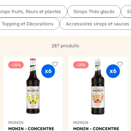
irops fruits, fleurs et plantes
Sirops Thés glacés
S
Topping et Décorations
Accessoires sirops et sauces
287 produits
-15%
-15%
o wishlist
Add to wishlist
Add to
MONIN
MONIN
MONIN - CONCENTRE
MONIN - CONCENTRE