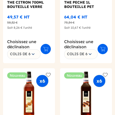
THE CITRON 700ML
THE PECHE 1L
BOUTEILLE VERRE
BOUTEILLE PET
49,57 €
HT
64,04 €
HT
58,32 €
75,34 €
Soit
8,26 €
l'unité
Soit
10,67 €
l'unité
Choisissez une
Choisissez une
déclinaison
déclinaison
r au panier
Ajouter au panier
Ajouter
COLIS DE 6
COLIS DE 6
Nouveau
Nouveau
o wishlist
Add to wishlist
Add to