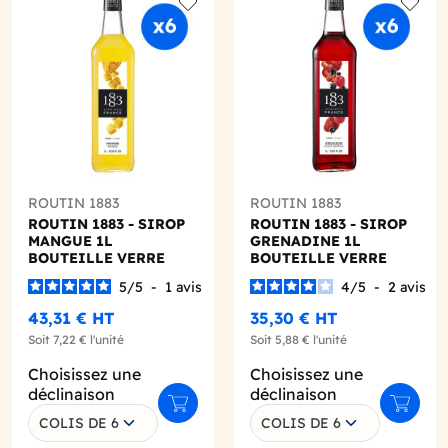
o wishlist
Add to wishlist
Add to
ROUTIN 1883
ROUTIN 1883
ROUTIN 1883 - SIROP
ROUTIN 1883 - SIROP
MANGUE 1L
GRENADINE 1L
BOUTEILLE VERRE
BOUTEILLE VERRE
5
/
5
-
1
avis
4
/
5
-
2
avis
43,31 €
HT
35,30 €
HT
Soit
7,22 €
l'unité
Soit
5,88 €
l'unité
Choisissez une
Choisissez une
déclinaison
déclinaison
r au panier
Ajouter au panier
Ajouter
COLIS DE 6
COLIS DE 6