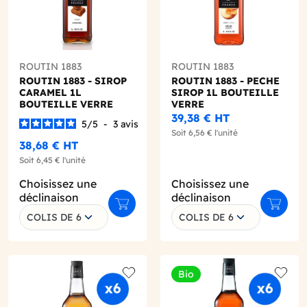
ROUTIN 1883
ROUTIN 1883
ROUTIN 1883 - SIROP
ROUTIN 1883 - PECHE
CARAMEL 1L
SIROP 1L BOUTEILLE
BOUTEILLE VERRE
VERRE
39,38 €
HT
5
/
5
-
3
avis
Soit
6,56 €
l'unité
38,68 €
HT
Soit
6,45 €
l'unité
Choisissez une
Choisissez une
déclinaison
déclinaison
r au panier
Ajouter au panier
Ajouter
COLIS DE 6
COLIS DE 6
Bio
o wishlist
Add to wishlist
Add to