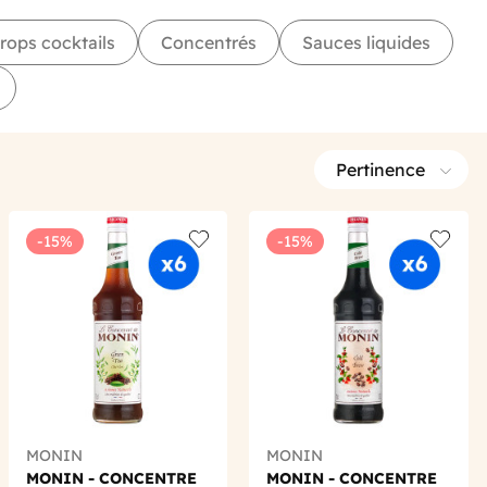
irops cocktails
Concentrés
Sauces liquides
Pertinence
-15%
-15%
 wishlist
Add to wishlist
Add to 
MONIN
MONIN
MONIN - CONCENTRE
MONIN - CONCENTRE