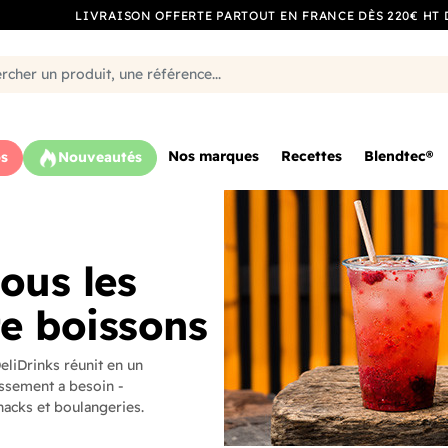
LIVRAISON OFFERTE PARTOUT EN FRANCE DÈS 220€ HT 
Nos marques
Recettes
Blendtec®
s
Nouveautés
tous les
te boissons
liDrinks réunit en un
issement a besoin -
snacks et boulangeries.