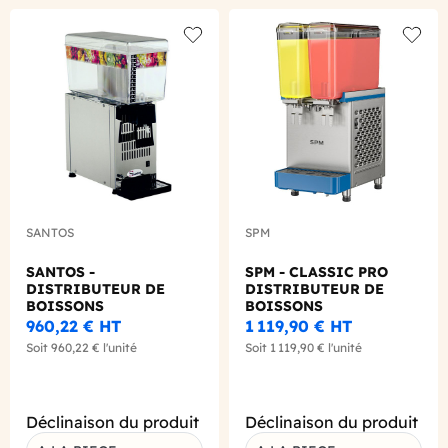
Add to wishlist
Add to
SANTOS
SPM
SANTOS -
SPM - CLASSIC PRO
DISTRIBUTEUR DE
DISTRIBUTEUR DE
BOISSONS
BOISSONS
REFRIGEREES N°34 1
REFRIGEREES 2 X 9L
960,22 €
HT
1 119,90 €
HT
BAC 12L
Soit
960,22 €
l'unité
Soit
1 119,90 €
l'unité
Déclinaison du produit
Déclinaison du produit