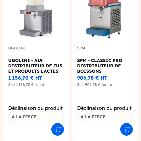
UGOLINI
SPM
UGOLINI - A19
SPM - CLASSIC PRO
DISTRIBUTEUR DE JUS
DISTRIBUTEUR DE
ET PRODUITS LACTES
BOISSONS
19L
REFRIGEREES 18L
1 156,70 €
HT
906,78 €
HT
Soit
1 156,70 €
l'unité
Soit
906,78 €
l'unité
Déclinaison du produit
Déclinaison du produit
A LA PIECE
A LA PIECE
Ajouter au panier
Ajouter