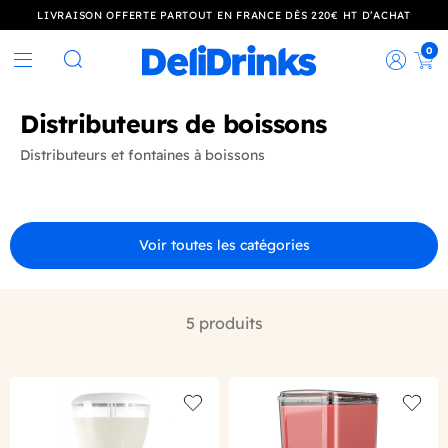
LIVRAISON OFFERTE PARTOUT EN FRANCE DÈS 220€ HT D’ACHAT
0
Rec
Rechercher
Distributeurs de boissons
Distributeurs et fontaines à boissons
Voir toutes les catégories
5 produits
Add to wishlist
Add to