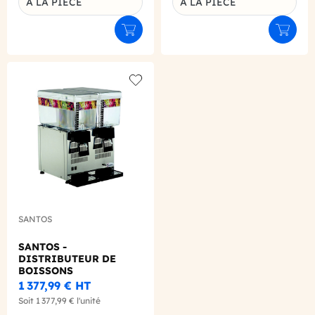
A LA PIECE
A LA PIECE
Ajouter au panier
Ajouter
Add to wishlist
SANTOS
SANTOS -
DISTRIBUTEUR DE
BOISSONS
REFRIGEREES N°34 2
1 377,99 €
HT
BACS 12L
Soit
1 377,99 €
l'unité