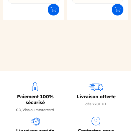
Ajouter au panier
Ajouter
Paiement 100%
Livraison offerte
sécurisé
dès 220€ HT
CB, Visa ou Mastercard
Livraison rapide
Contactez-nous