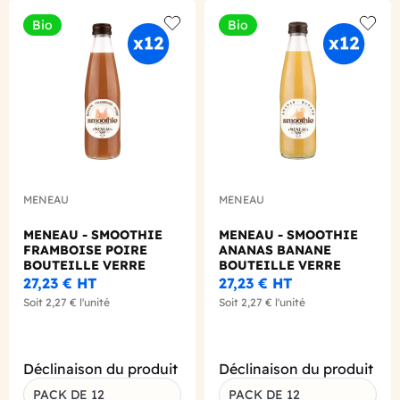
Bio
Bio
Add to wishlist
Add to
MENEAU
MENEAU
MENEAU - SMOOTHIE
MENEAU - SMOOTHIE
FRAMBOISE POIRE
ANANAS BANANE
BOUTEILLE VERRE
BOUTEILLE VERRE
250ML X12 BIO
250ML X12 BIO
27,23 €
HT
27,23 €
HT
Soit
2,27 €
l'unité
Soit
2,27 €
l'unité
Déclinaison du produit
Déclinaison du produit
PACK DE 12
PACK DE 12