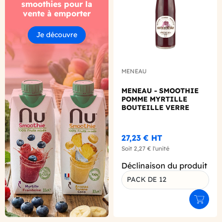
smoothies pour la
vente à emporter
Je découvre
MENEAU
MENEAU - SMOOTHIE
POMME MYRTILLE
BOUTEILLE VERRE
250ML X12 BIO
27,23 €
HT
Soit
2,27 €
l'unité
Déclinaison du produit
PACK DE 12
Ajouter