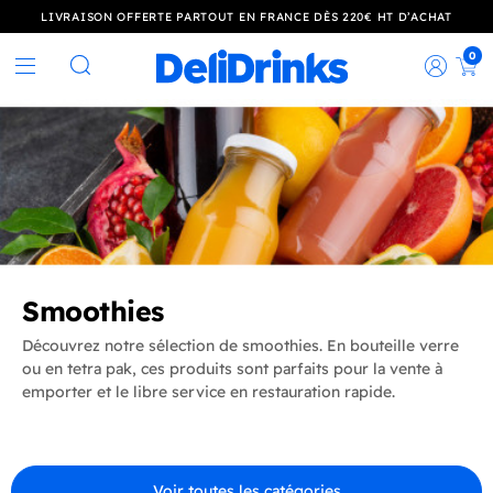
LIVRAISON OFFERTE PARTOUT EN FRANCE DÈS 220€ HT D’ACHAT
0
Rec
Rechercher
Smoothies
Découvrez notre sélection de smoothies. En bouteille verre
ou en tetra pak, ces produits sont parfaits pour la vente à
emporter et le libre service en restauration rapide.
Voir toutes les catégories