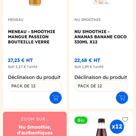
MENEAU
NU SMOOTHIE
MENEAU - SMOOTHIE
NU SMOOTHIE -
MANGUE PASSION
ANANAS BANANE COCO
BOUTEILLE VERRE
330ML X12
250ML X12 BIO
27,23 €
HT
22,68 €
HT
Soit
2,27 €
l'unité
Soit
1,89 €
l'unité
Déclinaison du produit
Déclinaison du produit
PACK DE 12
PACK DE 12
Ajouter au panier
Ajouter
ZOOM SUR...
Bio
Add to
Nu Smoothie,
d'authentiques