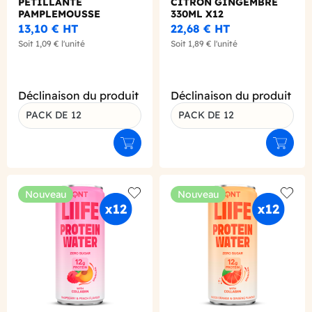
PETILLANTE
CITRON GINGEMBRE
PAMPLEMOUSSE
330ML X12
CANETTE ALU 330ML
13,10 €
HT
22,68 €
HT
X12
Soit
1,09 €
l'unité
Soit
1,89 €
l'unité
Déclinaison du produit
Déclinaison du produit
PACK DE 12
PACK DE 12
Ajouter au panier
Ajouter
Nouveau
Nouveau
Add to wishlist
Add to