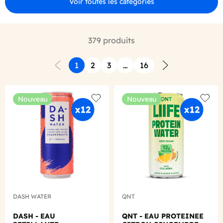
Voir toutes les catégories
379 produits
1
2
3
…
16
Précédent
Suivant
Nouveau
Nouveau
Add to wishlist
Add to
DASH WATER
QNT
DASH - EAU
QNT - EAU PROTEINEE