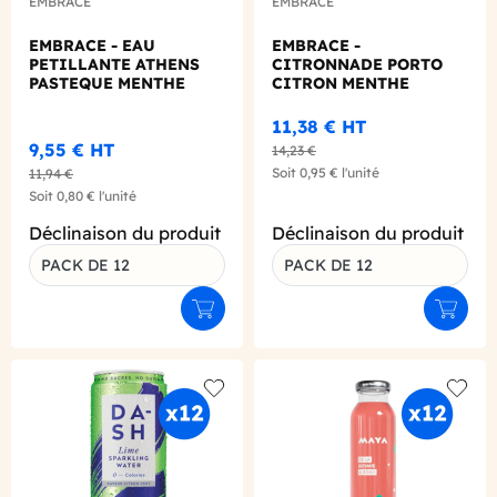
EMBRACE
EMBRACE
EMBRACE - EAU
EMBRACE -
PETILLANTE ATHENS
CITRONNADE PORTO
PASTEQUE MENTHE
CITRON MENTHE
CANETTE 330ML X12
CANETTE 330ML X12
11,38 €
HT
9,55 €
HT
14,23 €
Soit
0,95 €
l'unité
11,94 €
Soit
0,80 €
l'unité
Déclinaison du produit
Déclinaison du produit
PACK DE 12
PACK DE 12
Ajouter au panier
Ajouter
Add to wishlist
Add to