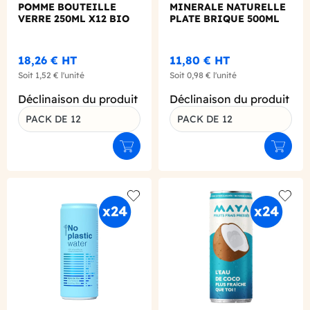
POMME BOUTEILLE
MINERALE NATURELLE
VERRE 250ML X12 BIO
PLATE BRIQUE 500ML
X12
18,26 €
HT
11,80 €
HT
Soit
1,52 €
l'unité
Soit
0,98 €
l'unité
Déclinaison du produit
Déclinaison du produit
PACK DE 12
PACK DE 12
Ajouter au panier
Ajouter
Add to wishlist
Add to