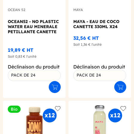
OCEAN 52
MAYA
OCEAN52 - NO PLASTIC
MAYA - EAU DE COCO
WATER EAU MINERALE
CANETTE 330ML X24
PETILLANTE CANETTE
ALU 330ML X24
32,56 €
HT
Soit
1,36 €
l'unité
19,89 €
HT
Soit
0,83 €
l'unité
Déclinaison du produit
Déclinaison du produit
PACK DE 24
PACK DE 24
Ajouter au panier
Ajouter
Bio
Add to wishlist
Add to