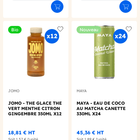
Ajouter au panier
Ajouter
Bio
Nouveau
Add to wishlist
Add to
JOMO
MAYA
JOMO - THE GLACE THE
MAYA - EAU DE COCO
VERT MENTHE CITRON
AU MATCHA CANETTE
GINGEMBRE 350ML X12
330ML X24
BIO
18,81 €
HT
45,36 €
HT
Soit
1,57 €
l'unité
Soit
1,89 €
l'unité