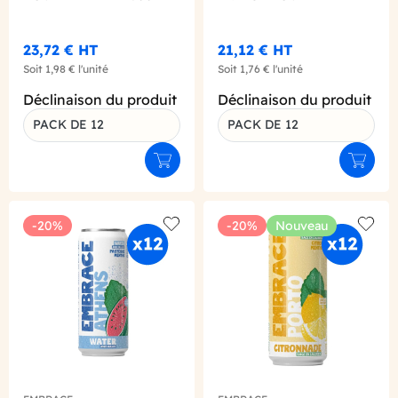
X12
500ML X12
23,72 €
HT
21,12 €
HT
Soit
1,98 €
l'unité
Soit
1,76 €
l'unité
Déclinaison du produit
Déclinaison du produit
PACK DE 12
PACK DE 12
Ajouter au panier
Ajouter
-20%
-20%
Nouveau
Add to wishlist
Add to