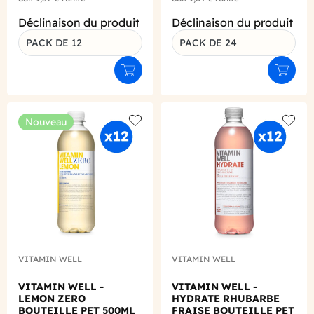
Déclinaison du produit
Déclinaison du produit
PACK DE 12
PACK DE 24
Ajouter au panier
Ajouter
Nouveau
Add to wishlist
Add to
VITAMIN WELL
VITAMIN WELL
VITAMIN WELL -
VITAMIN WELL -
LEMON ZERO
HYDRATE RHUBARBE
BOUTEILLE PET 500ML
FRAISE BOUTEILLE PET