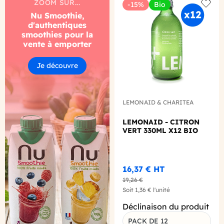
ZOOM SUR...
-15%
Bio
Add to
Nu Smoothie,
d'authentiques
smoothies pour la
vente à emporter
Je découvre
LEMONAID & CHARITEA
LEMONAID - CITRON
VERT 330ML X12 BIO
16,37 €
HT
19,26 €
Soit
1,36 €
l'unité
Déclinaison du produit
PACK DE 12