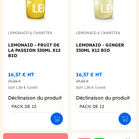
LEMONAID & CHARITEA
LEMONAID & CHARITEA
LEMONAID - FRUIT DE
LEMONAID - GINGER
LA PASSION 330ML X12
330ML X12 BIO
BIO
16,37 €
HT
16,37 €
HT
19,26 €
19,26 €
Soit
1,36 €
l'unité
Soit
1,36 €
l'unité
Déclinaison du produit
Déclinaison du produit
PACK DE 12
PACK DE 12
Ajouter au panier
Ajouter