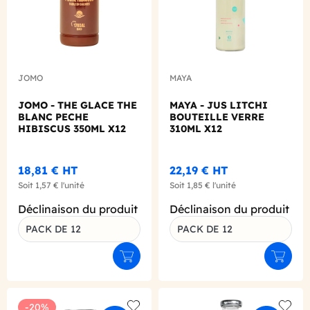
JOMO
MAYA
JOMO - THE GLACE THE
MAYA - JUS LITCHI
BLANC PECHE
BOUTEILLE VERRE
HIBISCUS 350ML X12
310ML X12
BIO
18,81 €
HT
22,19 €
HT
Soit
1,57 €
l'unité
Soit
1,85 €
l'unité
Déclinaison du produit
Déclinaison du produit
PACK DE 12
PACK DE 12
Ajouter au panier
Ajouter
-20%