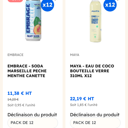
Add to wishlist
Add to
EMBRACE
MAYA
EMBRACE - SODA
MAYA - EAU DE COCO
MARSEILLE PECHE
BOUTEILLE VERRE
MENTHE CANETTE
310ML X12
330ML X12
11,38 €
HT
22,19 €
HT
14,23 €
Soit
1,85 €
l'unité
Soit
0,95 €
l'unité
Déclinaison du produit
Déclinaison du produit
PACK DE 12
PACK DE 12