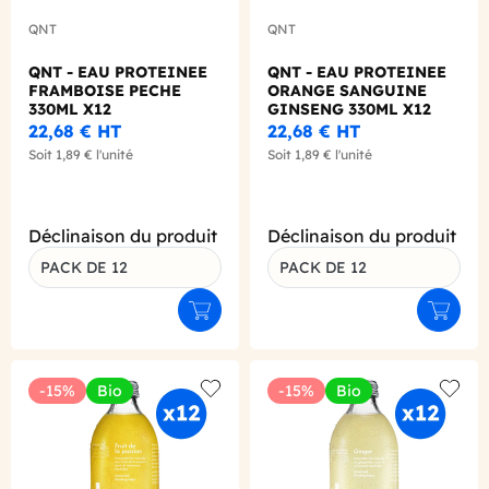
QNT
QNT
QNT - EAU PROTEINEE
QNT - EAU PROTEINEE
FRAMBOISE PECHE
ORANGE SANGUINE
330ML X12
GINSENG 330ML X12
22,68 €
HT
22,68 €
HT
Soit
1,89 €
l'unité
Soit
1,89 €
l'unité
Déclinaison du produit
Déclinaison du produit
PACK DE 12
PACK DE 12
Ajouter au panier
Ajouter
-15%
Bio
-15%
Bio
Add to wishlist
Add to