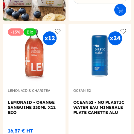
Ajouter
-15%
Bio
Add to wishlist
Add to
LEMONAID & CHARITEA
OCEAN 52
LEMONAID - ORANGE
OCEAN52 - NO PLASTIC
SANGUINE 330ML X12
WATER EAU MINERALE
BIO
PLATE CANETTE ALU
330ML X24
16,37 €
HT