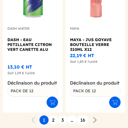
DASH WATER
MAYA
DASH - EAU
MAYA - JUS GOYAVE
PETILLANTE CITRON
BOUTEILLE VERRE
VERT CANETTE ALU
310ML X12
330ML X12
22,19 €
HT
Soit
1,85 €
l'unité
13,10 €
HT
Soit
1,09 €
l'unité
Déclinaison du produit
Déclinaison du produit
PACK DE 12
PACK DE 12
Ajouter au panier
Ajouter
1
2
3
…
16
Précédent
Suivant