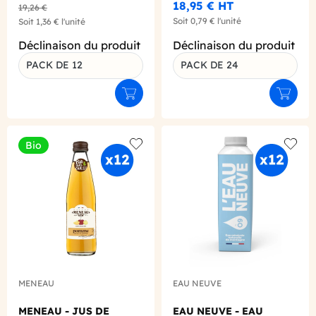
18,95 €
HT
19,26 €
Soit
0,79 €
l'unité
Soit
1,36 €
l'unité
Déclinaison du produit
Déclinaison du produit
PACK DE 12
PACK DE 24
Ajouter au panier
Ajouter
Bio
Add to wishlist
Add to
MENEAU
EAU NEUVE
MENEAU - JUS DE
EAU NEUVE - EAU