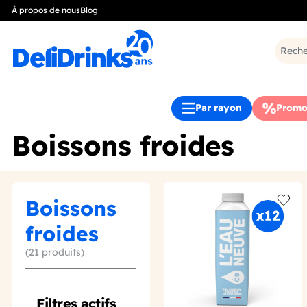
À propos de nous
Blog
Par rayon
Promo
Boissons froides
Boissons
Add t
froides
(21 produits)
Filtres actifs