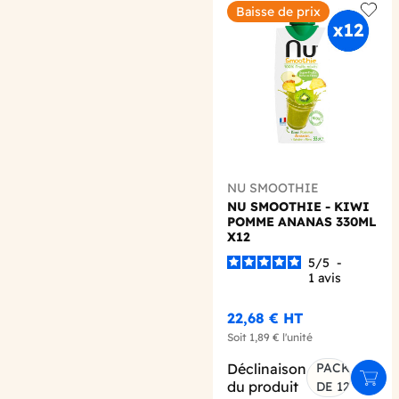
Baisse de prix
Add t
NU SMOOTHIE
NU SMOOTHIE - KIWI
POMME ANANAS 330ML
X12
5
/
5
-
1
avis
22,68 €
HT
Soit
1,89 €
l'unité
Déclinaison
PACK
Ajout
du produit
DE 12