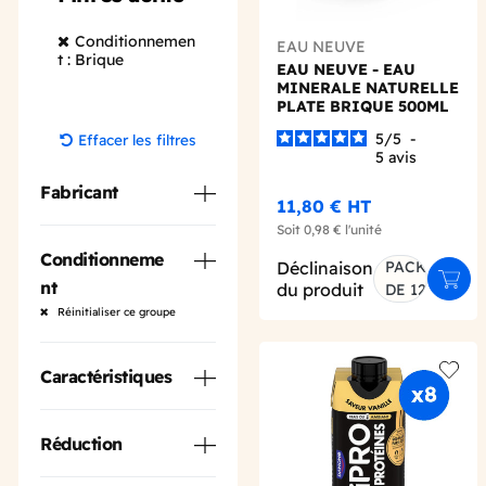
Conditionnemen
EAU NEUVE
t : Brique
EAU NEUVE - EAU
MINERALE NATURELLE
PLATE BRIQUE 500ML
X12
5
/
5
-
Effacer les filtres
5
avis
Fabricant
11,80 €
HT
Soit
0,98 €
l'unité
Conditionneme
Déclinaison
PACK
Ajout
nt
du produit
DE 12
Réinitialiser ce groupe
Caractéristiques
Add t
Réduction