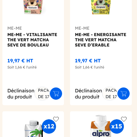
ME-ME
ME-ME
ME-ME - VITALISANTE
ME-ME - ENERGISANTE
THE VERT MATCHA
THE VERT MATCHA
SEVE DE BOULEAU
SEVE D’ERABLE
PECHE BLANCHE
CITRON 330ML X12
330ML X12 BIO
BIO
19,97 €
HT
19,97 €
HT
Soit
1,66 €
l'unité
Soit
1,66 €
l'unité
Déclinaison
PACK
Déclinaison
PACK
er au panier
Ajouter au panier
Ajoute
du produit
du produit
DE 12
DE 12
 wishlist
Add to wishlist
Add to 