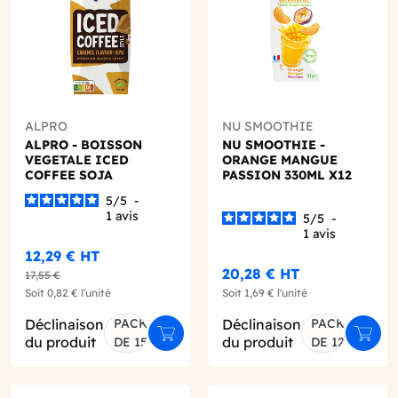
ALPRO
NU SMOOTHIE
ALPRO - BOISSON
NU SMOOTHIE -
VEGETALE ICED
ORANGE MANGUE
COFFEE SOJA
PASSION 330ML X12
CARAMEL 250ML X15
5
/
5
-
1
avis
5
/
5
-
1
avis
12,29 €
HT
20,28 €
HT
17,55 €
Soit
0,82 €
l'unité
Soit
1,69 €
l'unité
Déclinaison
PACK
Déclinaison
PACK
er au panier
Ajouter au panier
Ajout
du produit
du produit
DE 15
DE 12