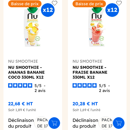
Baisse de prix
Baisse de prix
o wishlist
Add to wishlist
Add to
NU SMOOTHIE
NU SMOOTHIE
NU SMOOTHIE -
NU SMOOTHIE -
ANANAS BANANE
FRAISE BANANE
COCO 330ML X12
330ML X12
5
/
5
-
5
/
5
-
2
avis
2
avis
22,68 €
HT
20,28 €
HT
Soit
1,89 €
l'unité
Soit
1,69 €
l'unité
Déclinaison
PACK
Déclinaison
PACK
er au panier
Ajouter au panier
Ajout
du produit
du produit
DE 12
DE 12