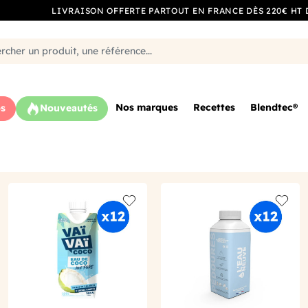
LIVRAISON OFFERTE PARTOUT EN FRANCE DÈS 220€ HT 
Nos marques
Recettes
Blendtec®
s
Nouveautés
o wishlist
Add to wishlist
Add to