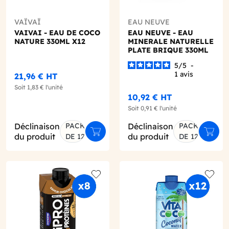
VAÏVAÏ
EAU NEUVE
VAIVAI - EAU DE COCO
EAU NEUVE - EAU
NATURE 330ML X12
MINERALE NATURELLE
PLATE BRIQUE 330ML
X12
5
/
5
-
1
avis
21,96 €
HT
Soit
1,83 €
l'unité
10,92 €
HT
Soit
0,91 €
l'unité
Déclinaison
PACK
Déclinaison
PACK
er au panier
Ajouter au panier
Ajout
du produit
du produit
DE 12
DE 12
o wishlist
Add to wishlist
Add to