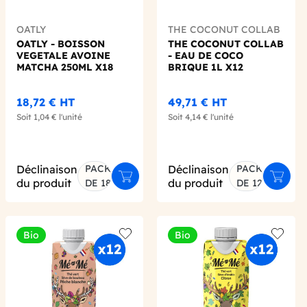
OATLY
THE COCONUT COLLAB
OATLY - BOISSON
THE COCONUT COLLAB
VEGETALE AVOINE
- EAU DE COCO
MATCHA 250ML X18
BRIQUE 1L X12
18,72 €
HT
49,71 €
HT
Soit
1,04 €
l'unité
Soit
4,14 €
l'unité
Déclinaison
PACK
Déclinaison
PACK
er au panier
Ajouter au panier
Ajoute
du produit
du produit
DE 18
DE 12
Bio
Bio
 wishlist
Add to wishlist
Add to 