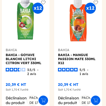
 wishlist
Add to wishlist
Add to 
BAHIA
BAHIA
BAHIA - GOYAVE
BAHIA - MANGUE
BLANCHE LITCHI
PASSION MATE 330ML
CITRON VERT 330ML
X12
X12
3.5
/
5
-
5
/
5
-
2
avis
1
avis
20,39 €
HT
20,39 €
HT
Soit
1,70 €
l'unité
Soit
1,70 €
l'unité
Déclinaison
PACK
Déclinaison
PACK
er au panier
Ajouter au panier
Ajoute
du produit
du produit
DE 12
DE 12