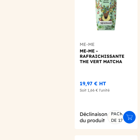
ME-ME
ME-ME -
RAFRAICHISSANTE
THE VERT MATCHA
MENTHE 330ML X12
BIO
19,97 €
HT
Soit
1,66 €
l'unité
Déclinaison
PACK
Ajout
du produit
DE 12