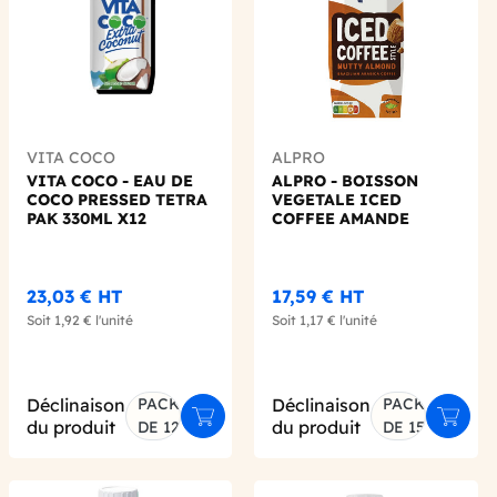
VITA COCO
ALPRO
VITA COCO - EAU DE
ALPRO - BOISSON
COCO PRESSED TETRA
VEGETALE ICED
PAK 330ML X12
COFFEE AMANDE
250ML X15
23,03 €
HT
17,59 €
HT
Soit
1,92 €
l'unité
Soit
1,17 €
l'unité
Déclinaison
PACK
Déclinaison
PACK
er au panier
Ajouter au panier
Ajoute
du produit
du produit
DE 12
DE 15