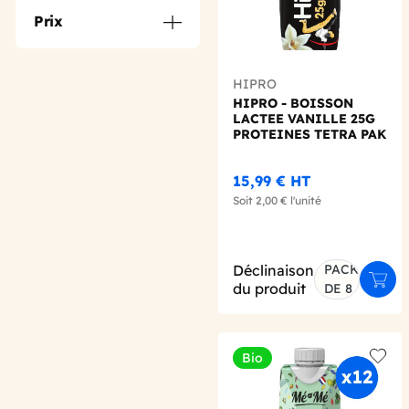
Prix
HIPRO
HIPRO - BOISSON
LACTEE VANILLE 25G
PROTEINES TETRA PAK
330ML X8
15,99 €
HT
Soit
2,00 €
l'unité
Déclinaison
PACK
Ajout
du produit
DE 8
Bio
Add t