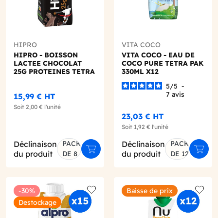
HIPRO
VITA COCO
HIPRO - BOISSON
VITA COCO - EAU DE
LACTEE CHOCOLAT
COCO PURE TETRA PAK
25G PROTEINES TETRA
330ML X12
PAK 330ML X8
5
/
5
-
7
avis
15,99 €
HT
Soit
2,00 €
l'unité
23,03 €
HT
Soit
1,92 €
l'unité
Déclinaison
PACK
Déclinaison
PACK
er au panier
Ajouter au panier
Ajout
du produit
du produit
DE 8
DE 12
-30%
Baisse de prix
o wishlist
Add to wishlist
Add to
Destockage