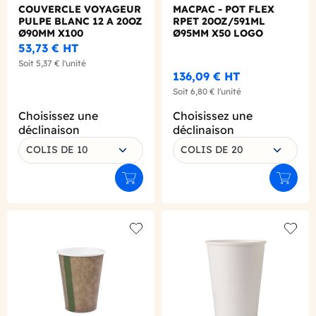
COUVERCLE VOYAGEUR
MACPAC - POT FLEX
PULPE BLANC 12 A 20OZ
RPET 20OZ/591ML
Ø90MM X100
Ø95MM X50 LOGO
REGLEMENTAIRE
53,73 €
HT
FRANCAIS
Soit
5,37 €
l'unité
136,09 €
HT
Soit
6,80 €
l'unité
Choisissez une
Choisissez une
déclinaison
déclinaison
COLIS DE 10
COLIS DE 20
Ajouter au panier
Ajouter
Add to wishlist
Add to