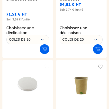
REGLEMENTAIRE
54,82 €
HT
Soit
2,74 €
l'unité
71,51 €
HT
Soit
3,58 €
l'unité
Choisissez une
Choisissez une
déclinaison
déclinaison
COLIS DE 20
COLIS DE 20
Ajouter au panier
Ajouter
Add to wishlist
Add to