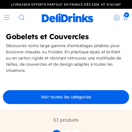
LIVRAISON OFFERTE PARTOUT EN FRANCE DÈS 220€ HT D’ACHAT
0
Rec
Rechercher
Gobelets et Couvercles
Découvrez notre large gamme d'emballages jetables pour
boissons chaudes ou froides. En plastique épais et brillant
ou en carton rigide et résistant retrouvez une multitude de
tailles, de couvercles et de design adaptés à toutes les
situations.
Voir toutes les catégories
57 produits