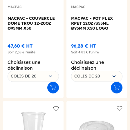
MACPAC
MACPAC
MACPAC - COUVERCLE
MACPAC - POT FLEX
DOME TROU 12-20OZ
RPET 12OZ/355ML
Ø95MM X50
Ø95MM X50 LOGO
REGLEMENTAIRE
FRANCAIS
47,60 €
HT
96,28 €
HT
Soit
2,38 €
l'unité
Soit
4,81 €
l'unité
Choisissez une
Choisissez une
déclinaison
déclinaison
COLIS DE 20
COLIS DE 20
Ajouter au panier
Ajouter
Add to wishlist
Add to