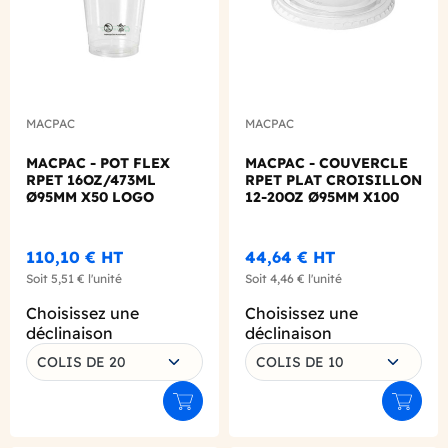
MACPAC
MACPAC
MACPAC - POT FLEX
MACPAC - COUVERCLE
RPET 16OZ/473ML
RPET PLAT CROISILLON
Ø95MM X50 LOGO
12-20OZ Ø95MM X100
REGLEMENTAIRE
FRANCAIS
110,10 €
HT
44,64 €
HT
Soit
5,51 €
l'unité
Soit
4,46 €
l'unité
Choisissez une
Choisissez une
déclinaison
déclinaison
COLIS DE 20
COLIS DE 10
Ajouter au panier
Ajouter