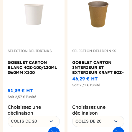
SELECTION DELIDRINKS
SELECTION DELIDRINKS
GOBELET CARTON
GOBELET CARTON
BLANC 4OZ-100/120ML
INTERIEUR ET
Ø60MM X100
EXTERIEUR KRAFT 8OZ-
240ML Ø80MM X50
46,29 €
HT
Soit
2,31 €
l'unité
51,39 €
HT
Soit
2,57 €
l'unité
Choisissez une
Choisissez une
déclinaison
déclinaison
COLIS DE 20
COLIS DE 20