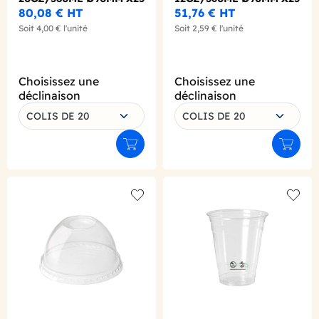
80,08 €
HT
51,76 €
HT
Soit
4,00 €
l'unité
Soit
2,59 €
l'unité
Choisissez une
Choisissez une
déclinaison
déclinaison
COLIS DE 20
COLIS DE 20
Ajouter au panier
Ajouter
Add to wishlist
Add to