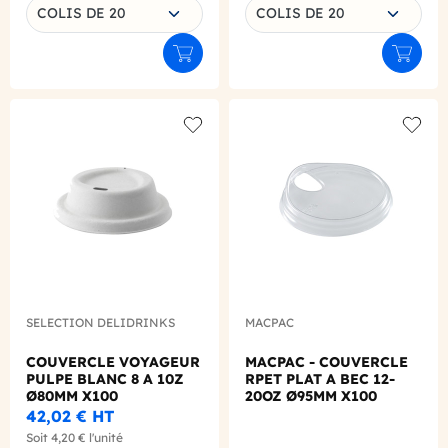
COLIS DE 20
COLIS DE 20
Ajouter au panier
Ajouter
Add to wishlist
Add to
SELECTION DELIDRINKS
MACPAC
COUVERCLE VOYAGEUR
MACPAC - COUVERCLE
PULPE BLANC 8 A 10Z
RPET PLAT A BEC 12-
Ø80MM X100
20OZ Ø95MM X100
42,02 €
HT
Soit
4,20 €
l'unité