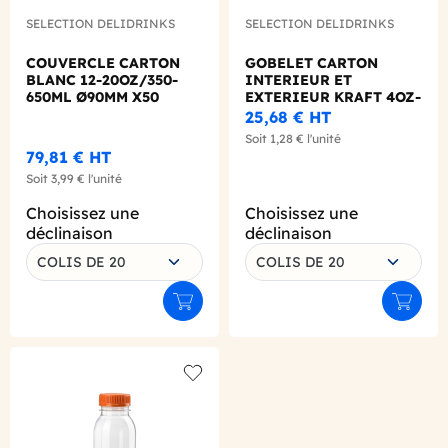
SELECTION DELIDRINKS
SELECTION DELIDRINKS
COUVERCLE CARTON
GOBELET CARTON
BLANC 12-20OZ/350-
INTERIEUR ET
650ML Ø90MM X50
EXTERIEUR KRAFT 4OZ-
120ML Ø62MM X50
25,68 €
HT
Soit
1,28 €
l'unité
79,81 €
HT
Soit
3,99 €
l'unité
Choisissez une
Choisissez une
déclinaison
déclinaison
COLIS DE 20
COLIS DE 20
Ajouter au panier
Ajouter
Add to wishlist