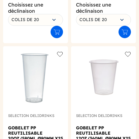
Choisissez une
Choisissez une
déclinaison
déclinaison
COLIS DE 20
COLIS DE 20
Ajouter au panier
Ajouter
Add to wishlist
Add to
SELECTION DELIDRINKS
SELECTION DELIDRINKS
GOBELET PP
GOBELET PP
REUTILISABLE
REUTILISABLE
20OZ/580ML Ø90MM X25
12OZ/360ML Ø90MM X25