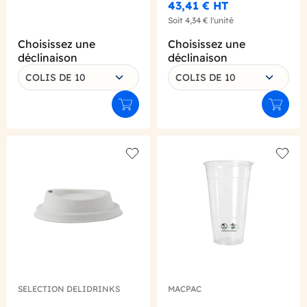
43,41 €
HT
Soit
4,34 €
l'unité
Choisissez une
Choisissez une
déclinaison
déclinaison
COLIS DE 10
COLIS DE 10
Ajouter au panier
Ajouter
Add to wishlist
Add to
SELECTION DELIDRINKS
MACPAC