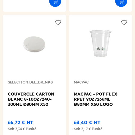
Ajouter au panier
Ajouter
Add to wishlist
Add to
SELECTION DELIDRINKS
MACPAC
COUVERCLE CARTON
MACPAC - POT FLEX
BLANC 8-10OZ/240-
RPET 9OZ/266ML
300ML Ø80MM X50
Ø80MM X50 LOGO
REGLEMENTAIRE
FRANCAIS
66,72 €
HT
63,40 €
HT
Soit
3,34 €
l'unité
Soit
3,17 €
l'unité