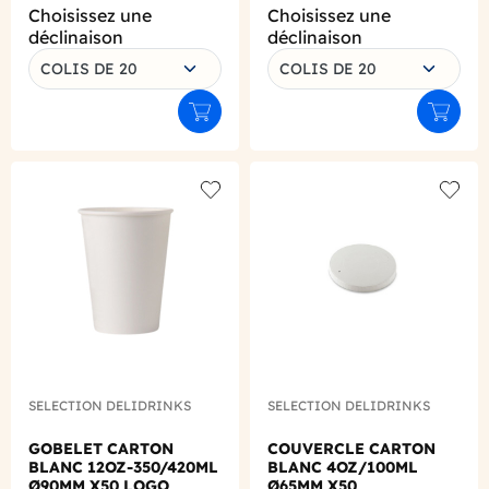
Choisissez une
Choisissez une
déclinaison
déclinaison
COLIS DE 20
COLIS DE 20
Ajouter au panier
Ajouter
Add to wishlist
Add to
SELECTION DELIDRINKS
SELECTION DELIDRINKS
GOBELET CARTON
COUVERCLE CARTON
BLANC 12OZ-350/420ML
BLANC 4OZ/100ML
Ø90MM X50 LOGO
Ø65MM X50