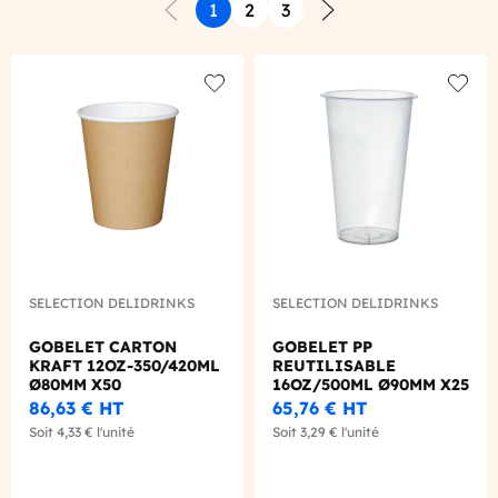
1
2
3
Précédent
Suivant
Add to wishlist
Add to
SELECTION DELIDRINKS
SELECTION DELIDRINKS
GOBELET CARTON
GOBELET PP
KRAFT 12OZ-350/420ML
REUTILISABLE
Ø80MM X50
16OZ/500ML Ø90MM X25
86,63 €
HT
65,76 €
HT
Soit
4,33 €
l'unité
Soit
3,29 €
l'unité