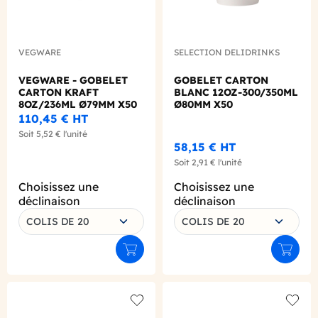
VEGWARE
SELECTION DELIDRINKS
VEGWARE - GOBELET
GOBELET CARTON
CARTON KRAFT
BLANC 12OZ-300/350ML
8OZ/236ML Ø79MM X50
Ø80MM X50
LOGO REGLEMENTAIRE
110,45 €
HT
Soit
5,52 €
l'unité
58,15 €
HT
Soit
2,91 €
l'unité
Choisissez une
Choisissez une
déclinaison
déclinaison
COLIS DE 20
COLIS DE 20
Ajouter au panier
Ajouter
Add to wishlist
Add to