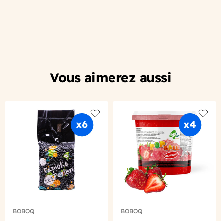
Vous aimerez aussi
Add to wishlist
Add to
BOBOQ
BOBOQ