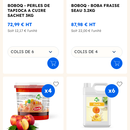
BOBOQ - PERLES DE
BOBOQ - BOBA FRAISE
TAPIOCA A CUIRE
SEAU 3.2KG
SACHET 3KG
72,99 €
HT
87,98 €
HT
Soit
12,17 €
l'unité
Soit
22,00 €
l'unité
Choisissez une déclinaison
Choisissez une déclinaison
COLIS DE 6
COLIS DE 4
Ajouter au panier
Ajouter
Add to wishlist
Add to