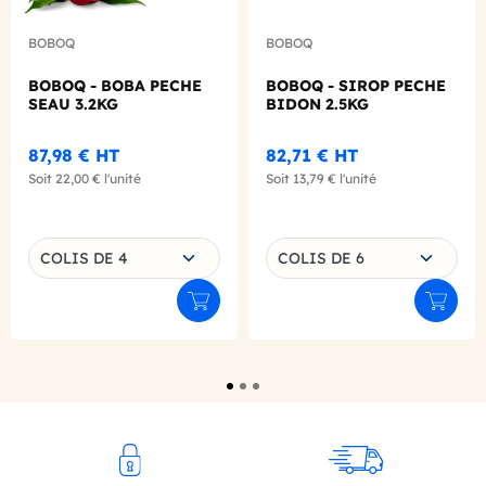
BOBOQ
BOBOQ
BOBOQ - BOBA PECHE
BOBOQ - SIROP PECHE
SEAU 3.2KG
BIDON 2.5KG
87,98 €
HT
82,71 €
HT
Soit
22,00 €
l'unité
Soit
13,79 €
l'unité
Choisissez une déclinaison
Choisissez une déclinaison
COLIS DE 4
COLIS DE 6
Ajouter au panier
Ajouter