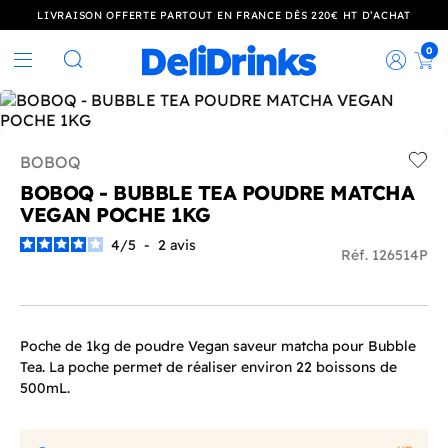
LIVRAISON OFFERTE PARTOUT EN FRANCE DÈS 220€ HT D’ACHAT
0
Rec
Rechercher
BOBOQ
Add t
BOBOQ - BUBBLE TEA POUDRE MATCHA
VEGAN POCHE 1KG
4
/
5
-
2
avis
Réf. 126514P
Poche de 1kg de poudre Vegan saveur matcha pour Bubble
Tea. La poche permet de réaliser environ 22 boissons de
500mL.