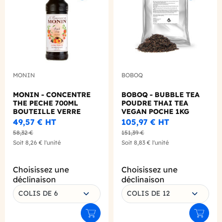
MONIN
BOBOQ
MONIN - CONCENTRE
BOBOQ - BUBBLE TEA
THE PECHE 700ML
POUDRE THAI TEA
BOUTEILLE VERRE
VEGAN POCHE 1KG
49,57 €
HT
105,97 €
HT
58,32 €
151,39 €
Soit
8,26 €
l'unité
Soit
8,83 €
l'unité
Choisissez une
Choisissez une
déclinaison
déclinaison
COLIS DE 6
COLIS DE 12
Ajouter au panier
Ajouter