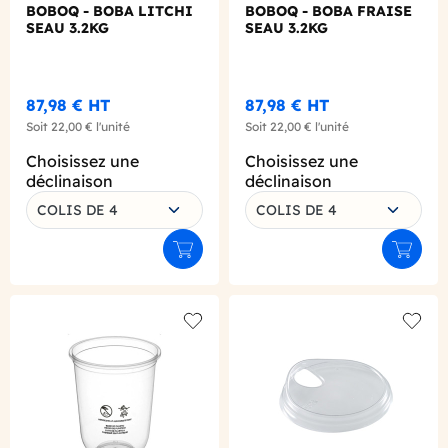
BOBOQ - BOBA LITCHI
BOBOQ - BOBA FRAISE
SEAU 3.2KG
SEAU 3.2KG
87,98 €
HT
87,98 €
HT
Soit
22,00 €
l'unité
Soit
22,00 €
l'unité
Choisissez une
Choisissez une
déclinaison
déclinaison
COLIS DE 4
COLIS DE 4
Ajouter au panier
Ajouter
Add to wishlist
Add to