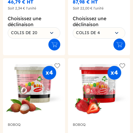
46,79 €
HT
87,98 €
HT
Soit
2,34 €
l'unité
Soit
22,00 €
l'unité
Choisissez une
Choisissez une
déclinaison
déclinaison
COLIS DE 20
COLIS DE 4
Ajouter au panier
Ajouter
Add to wishlist
Add to
BOBOQ
BOBOQ