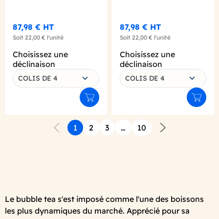
87,98 €
HT
87,98 €
HT
Soit
22,00 €
l'unité
Soit
22,00 €
l'unité
Choisissez une
Choisissez une
déclinaison
déclinaison
COLIS DE 4
COLIS DE 4
Ajouter au panier
Ajouter
1
2
3
…
10
Précédent
Suivant
Le bubble tea s'est imposé comme l'une des boissons
les plus dynamiques du marché. Apprécié pour sa