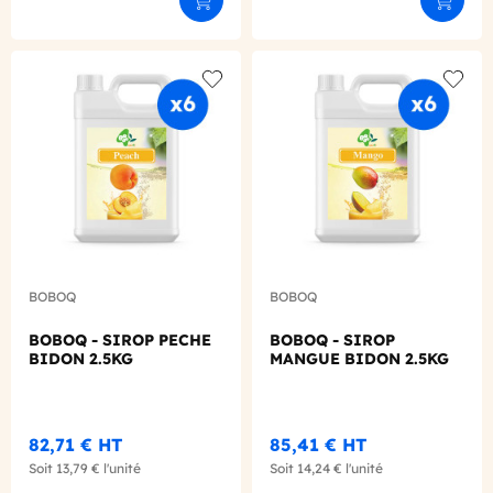
Ajouter au panier
Ajouter
Add to wishlist
Add to
BOBOQ
BOBOQ
BOBOQ - SIROP PECHE
BOBOQ - SIROP
BIDON 2.5KG
MANGUE BIDON 2.5KG
82,71 €
HT
85,41 €
HT
Soit
13,79 €
l'unité
Soit
14,24 €
l'unité