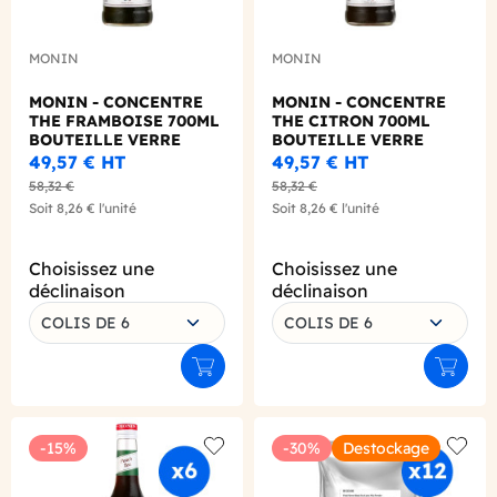
MONIN
MONIN
MONIN - CONCENTRE
MONIN - CONCENTRE
THE FRAMBOISE 700ML
THE CITRON 700ML
BOUTEILLE VERRE
BOUTEILLE VERRE
49,57 €
HT
49,57 €
HT
58,32 €
58,32 €
Soit
8,26 €
l'unité
Soit
8,26 €
l'unité
Choisissez une
Choisissez une
déclinaison
déclinaison
COLIS DE 6
COLIS DE 6
Ajouter au panier
Ajouter
-15%
-30%
Destockage
Add to wishlist
Add to