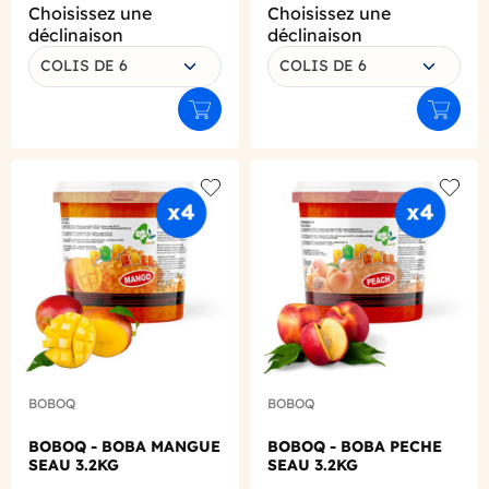
Choisissez une
Choisissez une
déclinaison
déclinaison
COLIS DE 6
COLIS DE 6
Ajouter au panier
Ajouter
Add to wishlist
Add to
BOBOQ
BOBOQ
BOBOQ - BOBA MANGUE
BOBOQ - BOBA PECHE
SEAU 3.2KG
SEAU 3.2KG