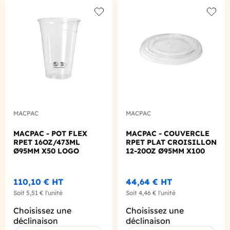
Add to wishlist
Add to
MACPAC
MACPAC
MACPAC - POT FLEX
MACPAC - COUVERCLE
RPET 16OZ/473ML
RPET PLAT CROISILLON
Ø95MM X50 LOGO
12-20OZ Ø95MM X100
REGLEMENTAIRE
FRANCAIS
110,10 €
HT
44,64 €
HT
Soit
5,51 €
l'unité
Soit
4,46 €
l'unité
Choisissez une
Choisissez une
déclinaison
déclinaison