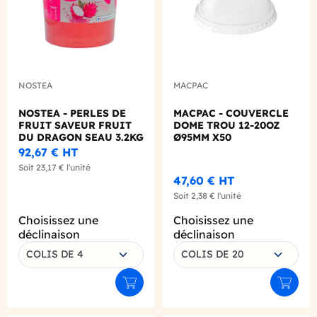
NOSTEA
MACPAC
NOSTEA - PERLES DE
MACPAC - COUVERCLE
FRUIT SAVEUR FRUIT
DOME TROU 12-20OZ
DU DRAGON SEAU 3.2KG
Ø95MM X50
92,67 €
HT
Soit
23,17 €
l'unité
47,60 €
HT
Soit
2,38 €
l'unité
Choisissez une
Choisissez une
déclinaison
déclinaison
COLIS DE 4
COLIS DE 20
Ajouter au panier
Ajouter