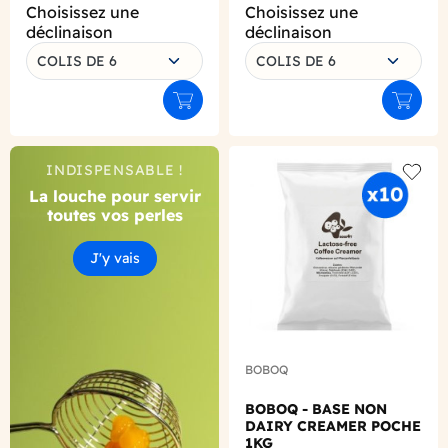
Choisissez une
Choisissez une
déclinaison
déclinaison
COLIS DE 6
COLIS DE 6
Ajouter au panier
Ajouter
INDISPENSABLE !
Add to
La louche pour servir
toutes vos perles
J'y vais
BOBOQ
BOBOQ - BASE NON
DAIRY CREAMER POCHE
1KG