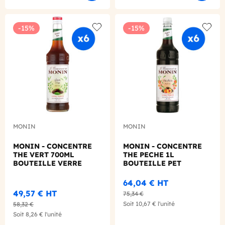
-15%
-15%
Add to wishlist
Add to
MONIN
MONIN
MONIN - CONCENTRE
MONIN - CONCENTRE
THE VERT 700ML
THE PECHE 1L
BOUTEILLE VERRE
BOUTEILLE PET
700ML
64,04 €
HT
49,57 €
HT
75,34 €
Soit
10,67 €
l'unité
58,32 €
Soit
8,26 €
l'unité