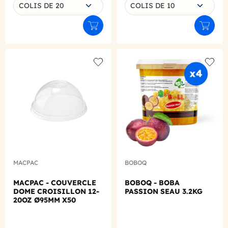
COLIS DE 20
COLIS DE 10
Ajouter au panier
Ajouter
Add to wishlist
Add to
MACPAC
BOBOQ
MACPAC - COUVERCLE
BOBOQ - BOBA
DOME CROISILLON 12-
PASSION SEAU 3.2KG
20OZ Ø95MM X50