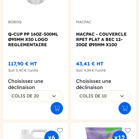
BOBOQ
MACPAC
Q-CUP PP 16OZ-500ML
MACPAC - COUVERCLE
Ø95MM X50 LOGO
RPET PLAT A BEC 12-
REGLEMENTAIRE
20OZ Ø95MM X100
117,90 €
HT
43,41 €
HT
Soit
5,90 €
l'unité
Soit
4,34 €
l'unité
Choisissez une
Choisissez une
déclinaison
déclinaison
COLIS DE 20
COLIS DE 10
Ajouter au panier
Ajouter
Add to wishlist
Add to