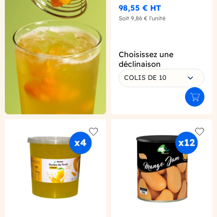
98,55 €
HT
Soit
9,86 €
l'unité
Choisissez une
déclinaison
COLIS DE 10
Ajouter
Add to wishlist
Add to