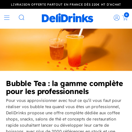
LIVRAISON OFFERTE PARTOUT EN FRANCE DÈS 220€ HT D’ACHAT
0
Rec
Rechercher
Bubble Tea : la gamme complète
pour les professionnels
Pour vous approvisionner avec tout ce qu’il vous faut pour
réaliser vos bubble tea quand vous êtes un professionnel,
DeliDrinks propose une offre complète dédiée aux coffee
shops, snacks, salons de thé et concepts de restauration
rapide souhaitant lancer ou développer leur carte de
boissons, avec plus de 2000 références en stock et une