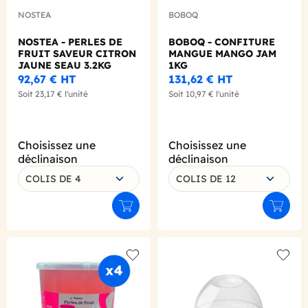
NOSTEA
BOBOQ
NOSTEA - PERLES DE
BOBOQ - CONFITURE
FRUIT SAVEUR CITRON
MANGUE MANGO JAM
JAUNE SEAU 3.2KG
1KG
92,67 €
HT
131,62 €
HT
Soit
23,17 €
l'unité
Soit
10,97 €
l'unité
Choisissez une
Choisissez une
déclinaison
déclinaison
COLIS DE 4
COLIS DE 12
Ajouter au panier
Ajouter
Add to wishlist
Add to