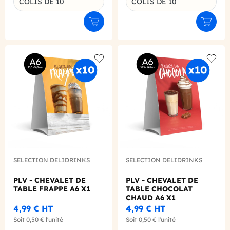
COLIS DE 10
COLIS DE 10
Ajouter au panier
Ajouter
Add to wishlist
Add to
SELECTION DELIDRINKS
SELECTION DELIDRINKS
PLV - CHEVALET DE
PLV - CHEVALET DE
TABLE FRAPPE A6 X1
TABLE CHOCOLAT
CHAUD A6 X1
4,99 €
HT
4,99 €
HT
Soit
0,50 €
l'unité
Soit
0,50 €
l'unité