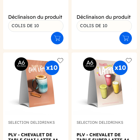
Déclinaison du produit
Déclinaison du produit
COLIS DE 10
COLIS DE 10
Ajouter au panier
Ajouter
Add to wishlist
Add to
SELECTION DELIDRINKS
SELECTION DELIDRINKS
PLV - CHEVALET DE
PLV - CHEVALET DE
TABLE CHAI LATTE A6
TABLE SUPER LATTE A6