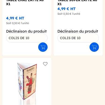
X1
X1
4,99 €
HT
Soit
0,50 €
l'unité
4,99 €
HT
Soit
0,50 €
l'unité
Déclinaison du produit
Déclinaison du produit
COLIS DE 10
COLIS DE 10
Ajouter au panier
Ajouter
Add to wishlist