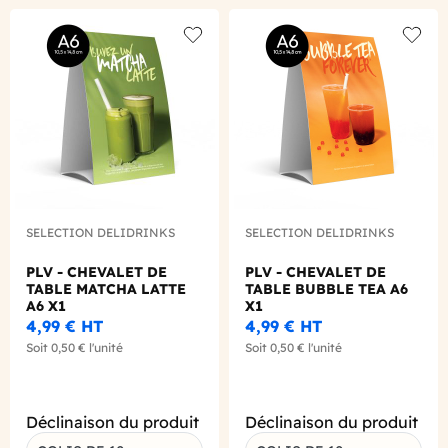
Add to wishlist
Add to
SELECTION DELIDRINKS
SELECTION DELIDRINKS
PLV - CHEVALET DE
PLV - CHEVALET DE
TABLE MATCHA LATTE
TABLE BUBBLE TEA A6
A6 X1
X1
4,99 €
HT
4,99 €
HT
Soit
0,50 €
l'unité
Soit
0,50 €
l'unité
Déclinaison du produit
Déclinaison du produit