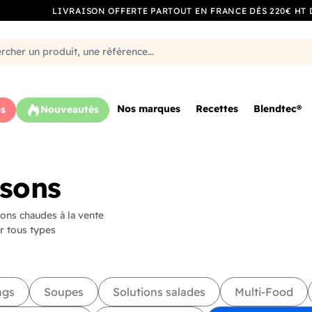
LIVRAISON OFFERTE PARTOUT EN FRANCE DÈS 220€ HT 
Nos marques
Recettes
Blendtec®
s
Nouveautés
ssons
ons chaudes à la vente
r tous types
ngs
Soupes
Solutions salades
Multi-Food