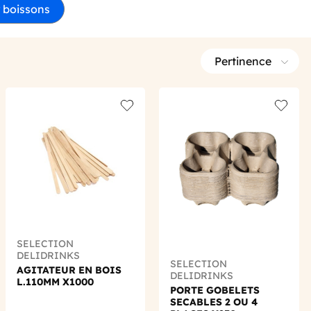
 boissons
Pertinence
 wishlist
Add to wishlist
Add to 
SELECTION
DELIDRINKS
SELECTION
AGITATEUR EN BOIS
DELIDRINKS
L.110MM X1000
PORTE GOBELETS
SECABLES 2 OU 4