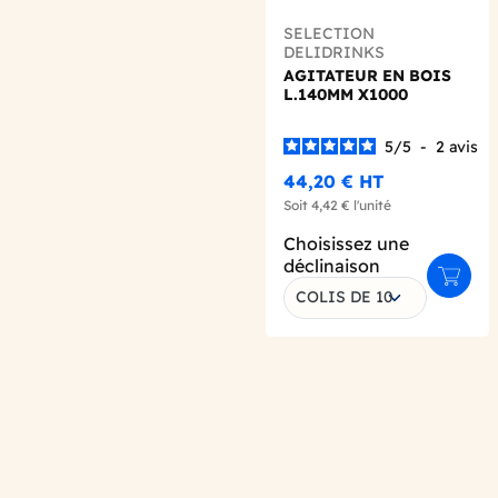
SELECTION
DELIDRINKS
AGITATEUR EN BOIS
L.140MM X1000
5
/
5
-
2
avis
44,20 €
HT
Soit
4,42 €
l'unité
Choisissez une
déclinaison
Ajoute
COLIS DE 10