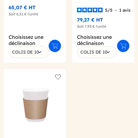
65,07 €
HT
5
/
5
-
1
avis
Soit
6,51 €
l'unité
79,27 €
HT
Soit
7,93 €
l'unité
Choisissez une
Choisissez une
déclinaison
déclinaison
r au panier
Ajouter au panier
Ajouter
COLIS DE 10
COLIS DE 10
o wishlist
Add to wishlist