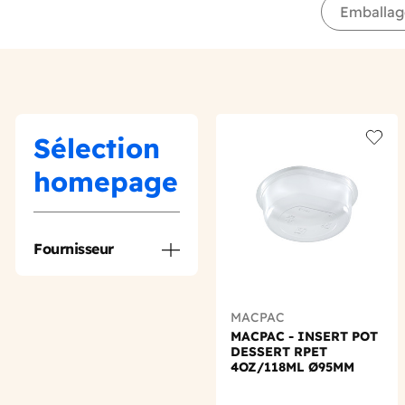
Emballag
Sélection
Add t
homepage
Fournisseur
MACPAC
MACPAC - INSERT POT
DESSERT RPET
4OZ/118ML Ø95MM
X100