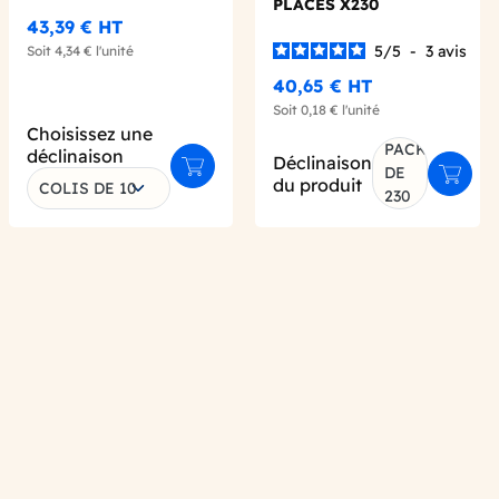
PLACES X230
43,39 €
HT
5
/
5
-
3
avis
Soit
4,34 €
l'unité
40,65 €
HT
Soit
0,18 €
l'unité
Choisissez une
PACK
déclinaison
Déclinaison
DE
 au panier
Ajouter au panier
Ajoute
du produit
COLIS DE 10
230