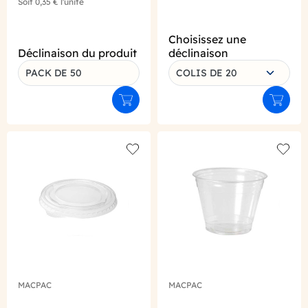
Soit
0,35 €
l'unité
Choisissez une
Déclinaison du produit
déclinaison
PACK DE 50
COLIS DE 20
Ajouter au panier
Ajouter
Add to wishlist
Add to
MACPAC
MACPAC