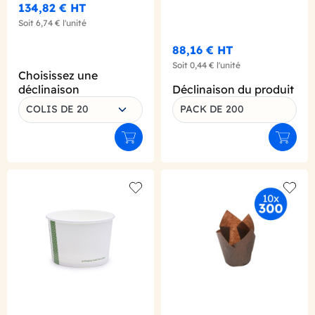
134,82 €
HT
Soit
6,74 €
l'unité
88,16 €
HT
Soit
0,44 €
l'unité
Choisissez une
déclinaison
Déclinaison du produit
COLIS DE 20
PACK DE 200
Ajouter au panier
Ajouter
Add to wishlist
Add to