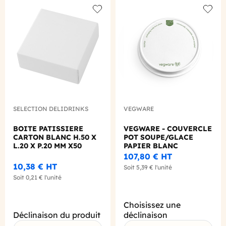
Add to wishlist
Add to
SELECTION DELIDRINKS
VEGWARE
BOITE PATISSIERE
VEGWARE - COUVERCLE
CARTON BLANC H.50 X
POT SOUPE/GLACE
L.20 X P.20 MM X50
PAPIER BLANC
COMPOSTABLE 6-10OZ
107,80 €
HT
Ø90MM X50
10,38 €
HT
Soit
5,39 €
l'unité
Soit
0,21 €
l'unité
Choisissez une
Déclinaison du produit
déclinaison