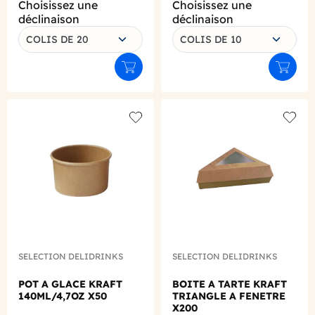
Choisissez une
Choisissez une
déclinaison
déclinaison
COLIS DE 20
COLIS DE 10
Ajouter au panier
Ajouter
Add to wishlist
Add to
SELECTION DELIDRINKS
SELECTION DELIDRINKS
POT A GLACE KRAFT
BOITE A TARTE KRAFT
140ML/4,7OZ X50
TRIANGLE A FENETRE
X200