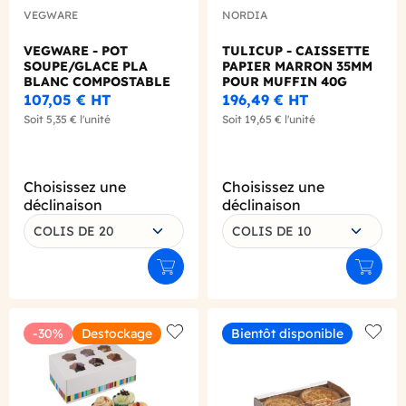
VEGWARE
NORDIA
VEGWARE - POT
TULICUP - CAISSETTE
SOUPE/GLACE PLA
PAPIER MARRON 35MM
BLANC COMPOSTABLE
POUR MUFFIN 40G
8OZ/236ML Ø90MM X50
X300
107,05 €
HT
196,49 €
HT
Soit
5,35 €
l'unité
Soit
19,65 €
l'unité
Choisissez une
Choisissez une
déclinaison
déclinaison
COLIS DE 20
COLIS DE 10
Ajouter au panier
Ajouter
-30%
Destockage
Bientôt disponible
Add to wishlist
Add to