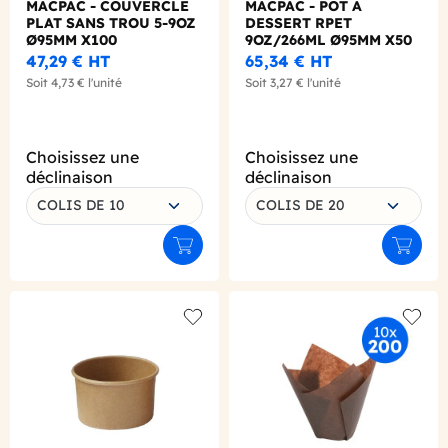
MACPAC - COUVERCLE
MACPAC - POT A
PLAT SANS TROU 5-9OZ
DESSERT RPET
Ø95MM X100
9OZ/266ML Ø95MM X50
47,29 €
HT
65,34 €
HT
Soit
4,73 €
l'unité
Soit
3,27 €
l'unité
Choisissez une
Choisissez une
déclinaison
déclinaison
COLIS DE 10
COLIS DE 20
Ajouter au panier
Ajouter
Add to wishlist
Add to