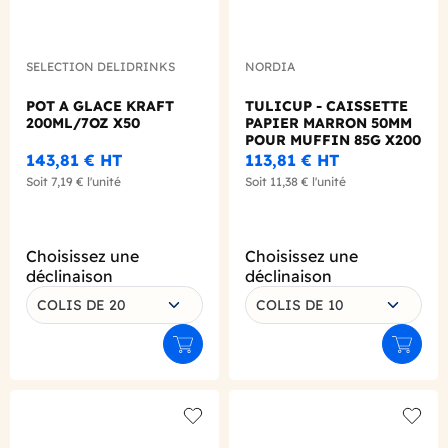
SELECTION DELIDRINKS
NORDIA
POT A GLACE KRAFT
TULICUP - CAISSETTE
200ML/7OZ X50
PAPIER MARRON 50MM
POUR MUFFIN 85G X200
143,81 €
HT
113,81 €
HT
Soit
7,19 €
l'unité
Soit
11,38 €
l'unité
Choisissez une
Choisissez une
déclinaison
déclinaison
COLIS DE 20
COLIS DE 10
Ajouter au panier
Ajouter
Add to wishlist
Add to