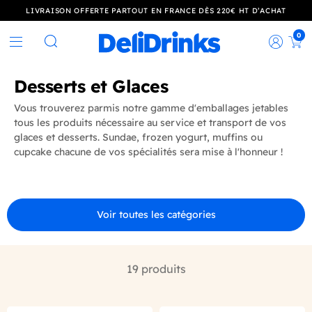
LIVRAISON OFFERTE PARTOUT EN FRANCE DÈS 220€ HT D’ACHAT
0
Rec
Rechercher
Desserts et Glaces
Vous trouverez parmis notre gamme d'emballages jetables
tous les produits nécessaire au service et transport de vos
glaces et desserts. Sundae, frozen yogurt, muffins ou
cupcake chacune de vos spécialités sera mise à l'honneur !
Voir toutes les catégories
19 produits