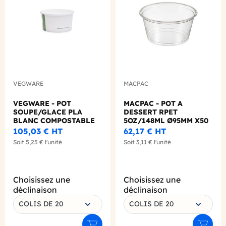
VEGWARE
MACPAC
VEGWARE - POT
MACPAC - POT A
SOUPE/GLACE PLA
DESSERT RPET
BLANC COMPOSTABLE
5OZ/148ML Ø95MM X50
6OZ/177ML Ø90MM X50
105,03 €
HT
62,17 €
HT
Soit
5,25 €
l'unité
Soit
3,11 €
l'unité
Choisissez une
Choisissez une
déclinaison
déclinaison
COLIS DE 20
COLIS DE 20