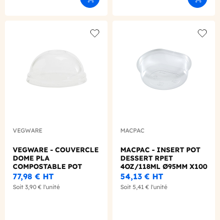
Ajouter au panier
Ajouter
Add to wishlist
Add to
VEGWARE
MACPAC
VEGWARE - COUVERCLE
MACPAC - INSERT POT
DOME PLA
DESSERT RPET
COMPOSTABLE POT
4OZ/118ML Ø95MM X100
SOUPE/GLACE 6-10OZ
77,98 €
HT
54,13 €
HT
Ø90MM X50
Soit
3,90 €
l'unité
Soit
5,41 €
l'unité