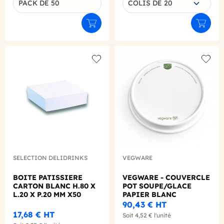
PACK DE 50
COLIS DE 20
Ajouter au panier
Ajouter
Add to wishlist
Add to
SELECTION DELIDRINKS
VEGWARE
BOITE PATISSIERE
VEGWARE - COUVERCLE
CARTON BLANC H.80 X
POT SOUPE/GLACE
L.20 X P.20 MM X50
PAPIER BLANC
COMPOSTABLE 12-32OZ
90,43 €
HT
Ø115MM X25
17,68 €
HT
Soit
4,52 €
l'unité