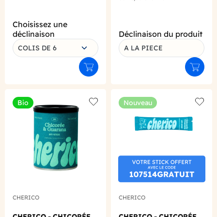
Choisissez une
déclinaison
Déclinaison du produit
COLIS DE 6
A LA PIECE
Ajouter au panier
Ajouter
Bio
Nouveau
Add to wishlist
Add to
CHERICO
CHERICO
CHERICO - CHICORÉE
CHERICO - CHICORÉE