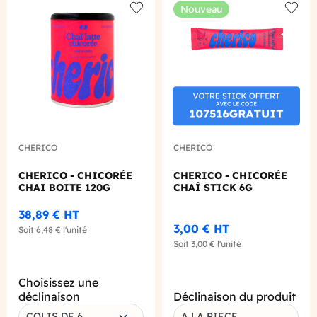
Nouveau
Add to wishlist
Add to
CHERICO
CHERICO
CHERICO - CHICORÉE
CHERICO - CHICORÉE
CHAI BOITE 120G
CHAÎ STICK 6G
38,89 €
HT
3,00 €
HT
Soit
6,48 €
l'unité
Soit
3,00 €
l'unité
Choisissez une
déclinaison
Déclinaison du produit
COLIS DE 6
A LA PIECE