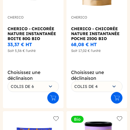
CHERICO
CHERICO
CHERICO - CHICORÉE
CHERICO - CHICORÉE
NATURE INSTANTANÉE
NATURE INSTANTANÉE
BOITE 80G BIO
POCHE 250G BIO
33,37 €
HT
68,08 €
HT
Soit
5,56 €
l'unité
Soit
17,02 €
l'unité
Choisissez une
Choisissez une
déclinaison
déclinaison
COLIS DE 6
COLIS DE 4
Ajouter au panier
Ajouter
Bio
Add to wishlist
Add to