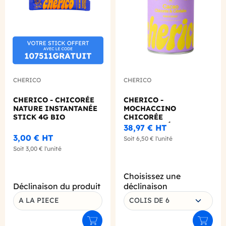
CHERICO
CHERICO
CHERICO - CHICORÉE
CHERICO -
NATURE INSTANTANÉE
MOCHACCINO
STICK 4G BIO
CHICORÉE
INSTANTANÉE BOITE
38,97 €
HT
120G BIO
3,00 €
HT
Soit
6,50 €
l'unité
Soit
3,00 €
l'unité
Choisissez une
Déclinaison du produit
déclinaison
A LA PIECE
COLIS DE 6
Ajouter au panier
Ajouter