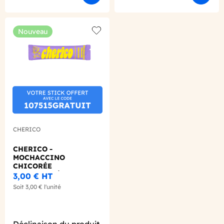
Nouveau
Add to wishlist
CHERICO
CHERICO -
MOCHACCINO
CHICORÉE
INSTANTANÉE STICK 5G
3,00 €
HT
BIO
Soit
3,00 €
l'unité