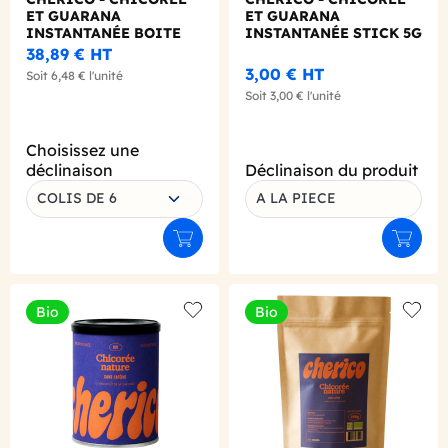
ET GUARANA
ET GUARANA
INSTANTANÉE BOITE
INSTANTANÉE STICK 5G
80G BIO
BIO
38,89 €
HT
3,00 €
HT
Soit
6,48 €
l'unité
Soit
3,00 €
l'unité
Choisissez une
déclinaison
Déclinaison du produit
COLIS DE 6
A LA PIECE
Ajouter au panier
Ajouter
Bio
Bio
Add to wishlist
Add to