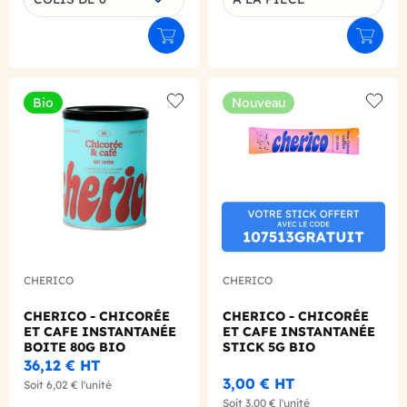
Ajouter au panier
Ajouter
Bio
Nouveau
Add to wishlist
Add to
CHERICO
CHERICO
CHERICO - CHICORÉE
CHERICO - CHICORÉE
ET CAFE INSTANTANÉE
ET CAFE INSTANTANÉE
BOITE 80G BIO
STICK 5G BIO
36,12 €
HT
3,00 €
HT
Soit
6,02 €
l'unité
Soit
3,00 €
l'unité