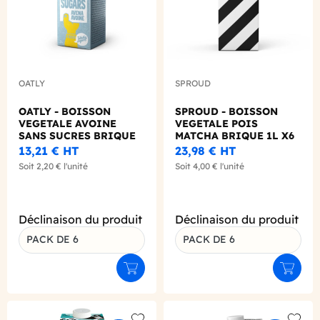
OATLY
SPROUD
OATLY - BOISSON
SPROUD - BOISSON
VEGETALE AVOINE
VEGETALE POIS
SANS SUCRES BRIQUE
MATCHA BRIQUE 1L X6
1L X6
13,21 €
HT
23,98 €
HT
Soit
2,20 €
l'unité
Soit
4,00 €
l'unité
Déclinaison du produit
Déclinaison du produit
PACK DE 6
PACK DE 6
Ajouter au panier
Ajouter