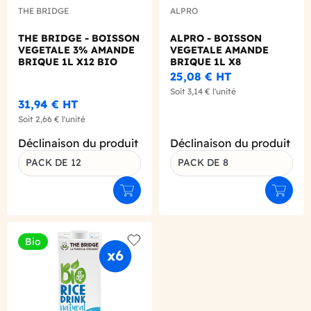
THE BRIDGE
ALPRO
THE BRIDGE - BOISSON
ALPRO - BOISSON
VEGETALE 3% AMANDE
VEGETALE AMANDE
BRIQUE 1L X12 BIO
BRIQUE 1L X8
25,08 €
HT
Soit
3,14 €
l'unité
31,94 €
HT
Soit
2,66 €
l'unité
Déclinaison du produit
Déclinaison du produit
PACK DE 12
PACK DE 8
Ajouter au panier
Ajouter
Bio
Add to wishlist