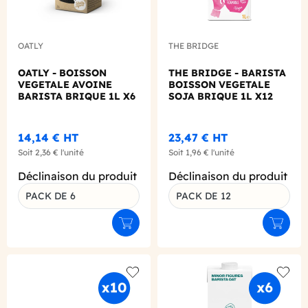
OATLY
THE BRIDGE
OATLY - BOISSON
THE BRIDGE - BARISTA
VEGETALE AVOINE
BOISSON VEGETALE
BARISTA BRIQUE 1L X6
SOJA BRIQUE 1L X12
BIO
BIO
14,14 €
HT
23,47 €
HT
Soit
2,36 €
l'unité
Soit
1,96 €
l'unité
Déclinaison du produit
Déclinaison du produit
PACK DE 6
PACK DE 12
Ajouter au panier
Ajouter
Add to wishlist
Add to