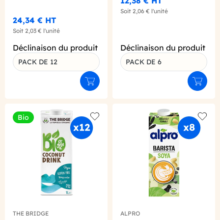
12,38 €
HT
Soit
2,06 €
l'unité
24,34 €
HT
Soit
2,03 €
l'unité
Déclinaison du produit
Déclinaison du produit
PACK DE 12
PACK DE 6
Ajouter au panier
Ajouter
Bio
Add to wishlist
Add to
THE BRIDGE
ALPRO