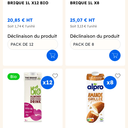
BRIQUE 1L X12 BIO
BRIQUE 1L X8
20,85 €
HT
25,07 €
HT
Soit
1,74 €
l'unité
Soit
3,13 €
l'unité
Déclinaison du produit
Déclinaison du produit
PACK DE 12
PACK DE 8
Ajouter au panier
Ajouter
Bio
Add to wishlist
Add to