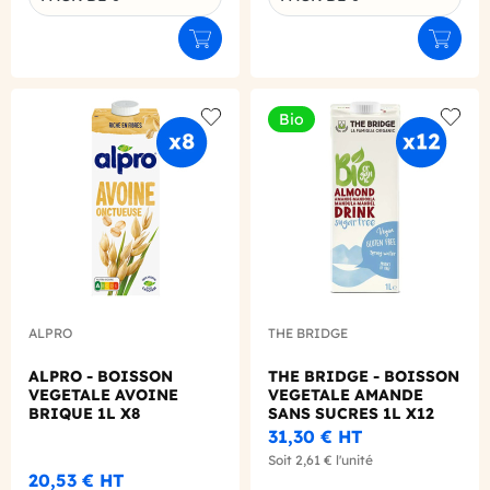
Ajouter au panier
Ajouter
Bio
Add to wishlist
Add to
ALPRO
THE BRIDGE
ALPRO - BOISSON
THE BRIDGE - BOISSON
VEGETALE AVOINE
VEGETALE AMANDE
BRIQUE 1L X8
SANS SUCRES 1L X12
BIO
31,30 €
HT
Soit
2,61 €
l'unité
20,53 €
HT