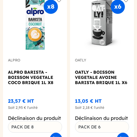
Add to wishlist
Add to
ALPRO
OATLY
ALPRO BARISTA -
OATLY - BOISSON
BOISSON VEGETALE
VEGETALE AVOINE
COCO BRIQUE 1L X8
BARISTA BRIQUE 1L X6
23,57 €
HT
13,05 €
HT
Soit
2,95 €
l'unité
Soit
2,18 €
l'unité
Déclinaison du produit
Déclinaison du produit
PACK DE 8
PACK DE 6