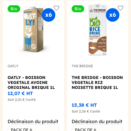
Bio
Bio
Add to wishlist
Add to
OATLY
THE BRIDGE
OATLY - BOISSON
THE BRIDGE - BOISSON
VEGETALE AVOINE
VEGETALE RIZ
ORIGINAL BRIQUE 1L
NOISETTE BRIQUE 1L
X6 BIO
X6 BIO
12,07 €
HT
Soit
2,01 €
l'unité
15,38 €
HT
Soit
2,56 €
l'unité
Déclinaison du produit
Déclinaison du produit
PACK DE 6
PACK DE 6