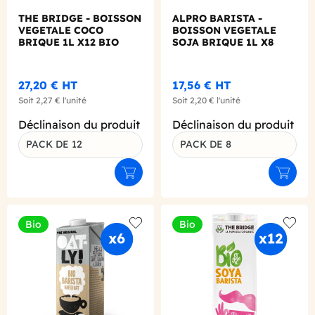
THE BRIDGE - BOISSON
ALPRO BARISTA -
VEGETALE COCO
BOISSON VEGETALE
BRIQUE 1L X12 BIO
SOJA BRIQUE 1L X8
27,20 €
HT
17,56 €
HT
Soit
2,27 €
l'unité
Soit
2,20 €
l'unité
Déclinaison du produit
Déclinaison du produit
PACK DE 12
PACK DE 8
Ajouter au panier
Ajouter
Bio
Bio
Add to wishlist
Add to