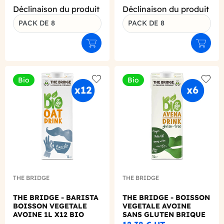
Déclinaison du produit
Déclinaison du produit
PACK DE 8
PACK DE 8
Ajouter au panier
Ajouter
Bio
Bio
Add to wishlist
Add to
THE BRIDGE
THE BRIDGE
THE BRIDGE - BARISTA
THE BRIDGE - BOISSON
BOISSON VEGETALE
VEGETALE AVOINE
AVOINE 1L X12 BIO
SANS GLUTEN BRIQUE
1L X6 BIO