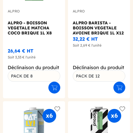
ALPRO
ALPRO
ALPRO - BOISSON
ALPRO BARISTA -
VEGETALE MATCHA
BOISSON VEGETALE
COCO BRIQUE 1L X8
AVOINE BRIQUE 1L X12
BIO
32,22 €
HT
Soit
2,69 €
l'unité
26,64 €
HT
Soit
3,33 €
l'unité
Déclinaison du produit
Déclinaison du produit
PACK DE 8
PACK DE 12
Ajouter au panier
Ajouter
Add to wishlist
Add to