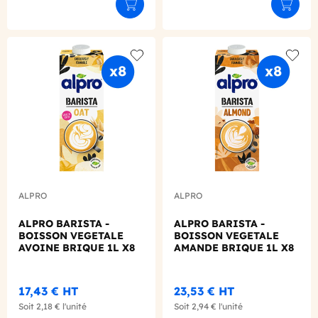
Ajouter au panier
Ajouter
Add to wishlist
Add to
ALPRO
ALPRO
ALPRO BARISTA -
ALPRO BARISTA -
BOISSON VEGETALE
BOISSON VEGETALE
AVOINE BRIQUE 1L X8
AMANDE BRIQUE 1L X8
17,43 €
HT
23,53 €
HT
Soit
2,18 €
l'unité
Soit
2,94 €
l'unité