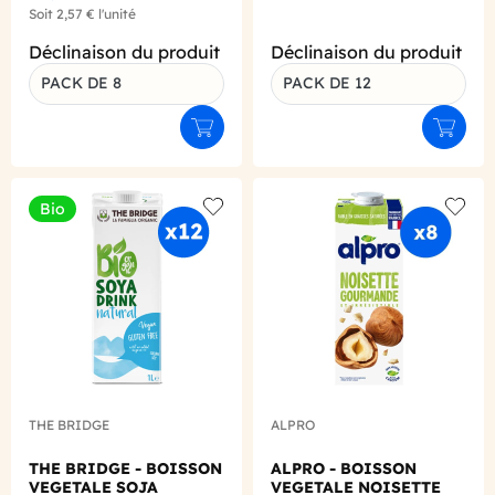
Soit
2,57 €
l'unité
Déclinaison du produit
Déclinaison du produit
PACK DE 8
PACK DE 12
Ajouter au panier
Ajouter
Bio
Add to wishlist
Add to
THE BRIDGE
ALPRO
THE BRIDGE - BOISSON
ALPRO - BOISSON
VEGETALE SOJA
VEGETALE NOISETTE