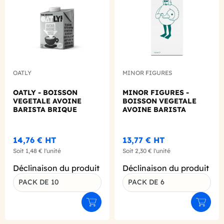
OATLY
MINOR FIGURES
OATLY - BOISSON
MINOR FIGURES -
VEGETALE AVOINE
BOISSON VEGETALE
BARISTA BRIQUE
AVOINE BARISTA
500ML X10
BRIQUE 1L X6
14,76 €
HT
13,77 €
HT
Soit
1,48 €
l'unité
Soit
2,30 €
l'unité
Déclinaison du produit
Déclinaison du produit
PACK DE 10
PACK DE 6
Ajouter au panier
Ajouter