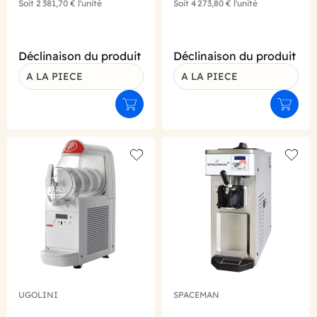
Soit
2 381,70 €
l'unité
Soit
4 273,80 €
l'unité
Déclinaison du produit
Déclinaison du produit
A LA PIECE
A LA PIECE
Ajouter au panier
Ajouter
Add to wishlist
Add to
UGOLINI
SPACEMAN