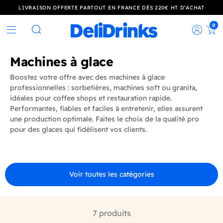
LIVRAISON OFFERTE PARTOUT EN FRANCE DÈS 220€ HT D’ACHAT
0
Rec
Rechercher
Machines à glace
Boostez votre offre avec des machines à glace
professionnelles : sorbetières, machines soft ou granita,
idéales pour coffee shops et restauration rapide.
Performantes, fiables et faciles à entretenir, elles assurent
une production optimale. Faites le choix de la qualité pro
pour des glaces qui fidélisent vos clients.
Voir toutes les catégories
7 produits