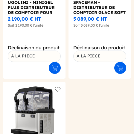
UGOLINI - MINIGEL
SPACEMAN -
PLUS DISTRIBUTEUR
DISTRIBUTEUR DE
DE COMPTOIR POUR
COMPTOIR GLACE SOFT
DESSERT GLACE CUVE
ET FROZEN YOGURT 8L
2 190,00 €
HT
5 089,00 €
HT
1X6L
Soit
2 190,00 €
l'unité
Soit
5 089,00 €
l'unité
Déclinaison du produit
Déclinaison du produit
A LA PIECE
A LA PIECE
Ajouter au panier
Ajouter
Add to wishlist