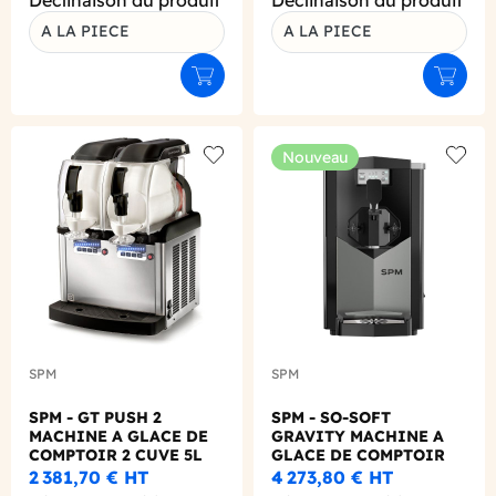
A LA PIECE
A LA PIECE
Ajouter au panier
Ajouter
Nouveau
Add to wishlist
Add to
SPM
SPM
SPM - GT PUSH 2
SPM - SO-SOFT
MACHINE A GLACE DE
GRAVITY MACHINE A
COMPTOIR 2 CUVE 5L
GLACE DE COMPTOIR
4.5L
2 381,70 €
HT
4 273,80 €
HT