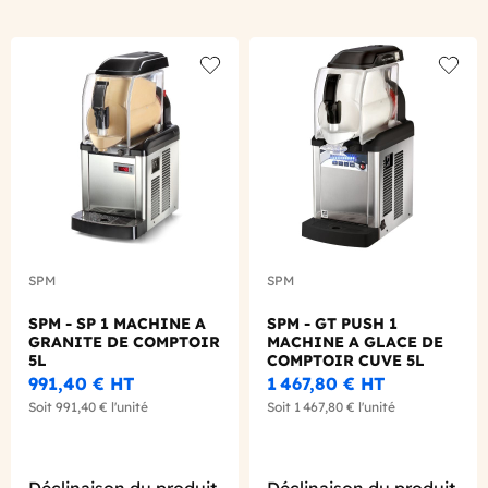
Add to wishlist
Add to
SPM
SPM
SPM - SP 1 MACHINE A
SPM - GT PUSH 1
GRANITE DE COMPTOIR
MACHINE A GLACE DE
5L
COMPTOIR CUVE 5L
991,40 €
HT
1 467,80 €
HT
Soit
991,40 €
l'unité
Soit
1 467,80 €
l'unité
Déclinaison du produit
Déclinaison du produit