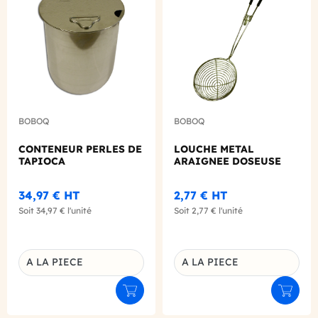
BOBOQ
BOBOQ
CONTENEUR PERLES DE
LOUCHE METAL
TAPIOCA
ARAIGNEE DOSEUSE
34,97 €
HT
2,77 €
HT
Soit
34,97 €
l'unité
Soit
2,77 €
l'unité
A LA PIECE
A LA PIECE
Déclinaison du produit
Déclinaison du produit
Ajouter au panier
Ajouter