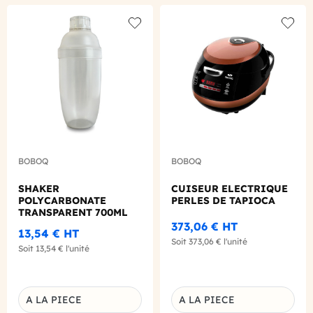
Add to wishlist
Add to
BOBOQ
BOBOQ
SHAKER
CUISEUR ELECTRIQUE
POLYCARBONATE
PERLES DE TAPIOCA
TRANSPARENT 700ML
373,06 €
HT
13,54 €
HT
Soit
373,06 €
l'unité
Soit
13,54 €
l'unité
A LA PIECE
A LA PIECE