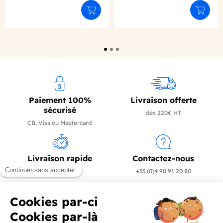
Déclinaison du produit
Déclinaison du produit
Ajouter au panier
Ajouter
Paiement 100%
Livraison offerte
sécurisé
dès 220€ HT
CB, Visa ou Mastercard
Livraison rapide
Contactez-nous
en 24/72h
+33 (0)4 90 91 20 80