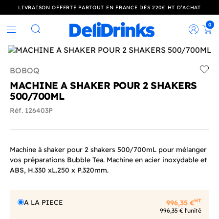
LIVRAISON OFFERTE PARTOUT EN FRANCE DÈS 220€ HT D’ACHAT
0
Rec
Rechercher
BOBOQ
Add t
MACHINE A SHAKER POUR 2 SHAKERS
500/700ML
Réf. 126403P
Machine à shaker pour 2 shakers 500/700mL pour mélanger
vos préparations Bubble Tea. Machine en acier inoxydable et
ABS, H.330 xL.250 x P.320mm.
HT
A LA PIECE
996,35 €
996,35 € l'unité