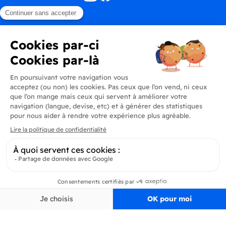
Produits
En savoir plus
Informations
Inscrivez-vous à la newsletter
Inscrivez-vous et soyez au courant de toutes les dernières nouveautés de
Delidrinks
S’ab