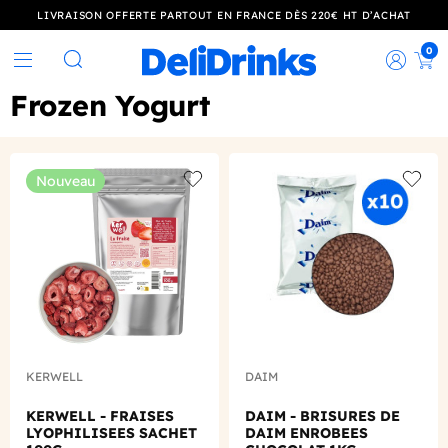
LIVRAISON OFFERTE PARTOUT EN FRANCE DÈS 220€ HT D’ACHAT
0
Rec
Rechercher
Frozen Yogurt
Nouveau
Add to wishlist
Add to
KERWELL
DAIM
KERWELL - FRAISES
DAIM - BRISURES DE
LYOPHILISEES SACHET
DAIM ENROBEES