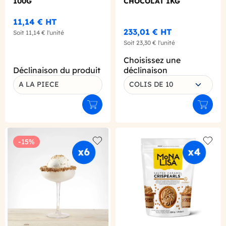
100G
CHOCOLAT 1KG
11,14 €
HT
233,01 €
HT
Soit
11,14 €
l'unité
Soit
23,30 €
l'unité
Choisissez une
Déclinaison du produit
déclinaison
A LA PIECE
COLIS DE 10
Ajouter au panier
Ajouter
-15%
Add to wishlist
Add to