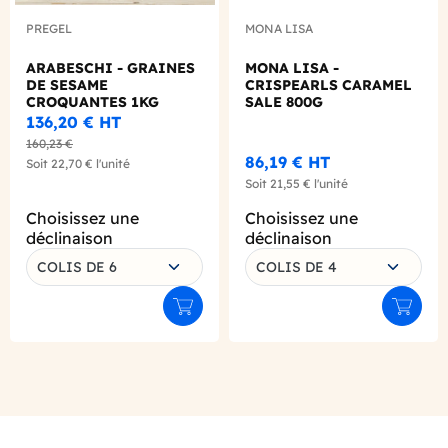
PREGEL
MONA LISA
ARABESCHI - GRAINES
MONA LISA -
DE SESAME
CRISPEARLS CARAMEL
CROQUANTES 1KG
SALE 800G
136,20 €
HT
160,23 €
86,19 €
HT
Soit
22,70 €
l'unité
Soit
21,55 €
l'unité
Choisissez une
Choisissez une
déclinaison
déclinaison
COLIS DE 6
COLIS DE 4
Ajouter au panier
Ajouter