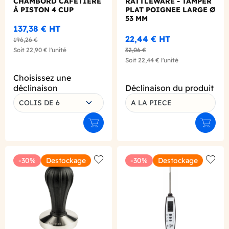
CHAMBORD CAFETIÈRE
RATTLEWARE - TAMPER
À PISTON 4 CUP
PLAT POIGNEE LARGE Ø
53 MM
137,38 €
HT
22,44 €
HT
196,26 €
Soit
22,90 €
l'unité
32,06 €
Soit
22,44 €
l'unité
Choisissez une
déclinaison
Déclinaison du produit
COLIS DE 6
A LA PIECE
Ajouter au panier
Ajouter
-30%
Destockage
-30%
Destockage
Add to wishlist
Add to