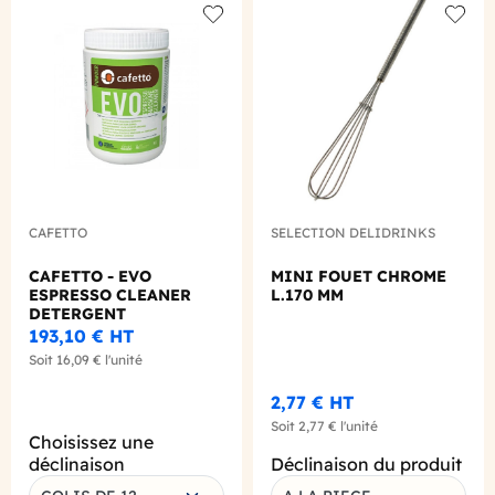
Add to wishlist
Add to
CAFETTO
SELECTION DELIDRINKS
CAFETTO - EVO
MINI FOUET CHROME
ESPRESSO CLEANER
L.170 MM
DETERGENT
ECOLOGIQUE GROUPE
193,10 €
HT
1KG
Soit
16,09 €
l'unité
2,77 €
HT
Soit
2,77 €
l'unité
Choisissez une
déclinaison
Déclinaison du produit