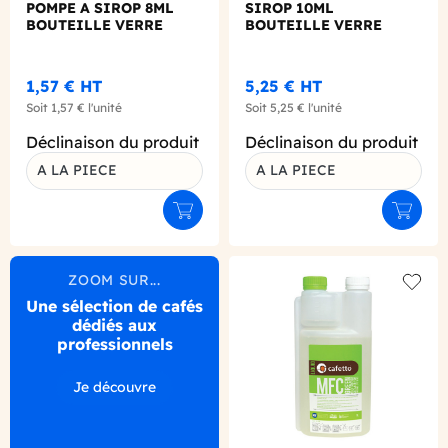
POMPE A SIROP 8ML
SIROP 10ML
BOUTEILLE VERRE
BOUTEILLE VERRE
700ML
1,57 €
HT
5,25 €
HT
Soit
1,57 €
l'unité
Soit
5,25 €
l'unité
Déclinaison du produit
Déclinaison du produit
A LA PIECE
A LA PIECE
Ajouter au panier
Ajouter
ZOOM SUR...
Add to
Une sélection de cafés
dédiés aux
professionnels
Je découvre