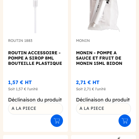
ROUTIN 1883
MONIN
ROUTIN ACCESSOIRE -
MONIN - POMPE A
POMPE A SIROP 8ML
SAUCE ET FRUIT DE
BOUTEILLE PLASTIQUE
MONIN 15ML BIDON
1,57 €
HT
2,71 €
HT
Soit
1,57 €
l'unité
Soit
2,71 €
l'unité
Déclinaison du produit
Déclinaison du produit
A LA PIECE
A LA PIECE
Ajouter au panier
Ajouter