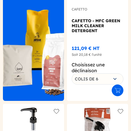
CAFETTO
CAFETTO - MFC GREEN
MILK CLEANER
DETERGENT
ECOLOGIQUE BUSE 1L
121,09 €
HT
Soit
20,18 €
l'unité
Choisissez une
déclinaison
COLIS DE 6
Ajouter
Add to wishlist
Add to