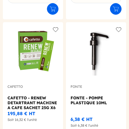
Ajouter au panier
Ajouter
Add to wishlist
Add to
CAFETTO
FONTE
CAFETTO - RENEW
FONTE - POMPE
DETARTRANT MACHINE
PLASTIQUE 10ML
A CAFE SACHET 25G X6
195,88 €
HT
6,38 €
HT
Soit
16,32 €
l'unité
Soit
6,38 €
l'unité