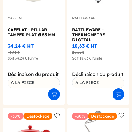
CAFELAT
RATTLEWARE
CAFELAT - PILLAR
RATTLEWARE -
TAMPER PLAT Ø 53 MM
THERMOMETRE
DIGITAL
34,24 €
HT
18,63 €
HT
48,91 €
26,61 €
Soit
34,24 €
l'unité
Soit
18,63 €
l'unité
Déclinaison du produit
Déclinaison du produit
A LA PIECE
A LA PIECE
Ajouter au panier
Ajouter
-30%
Destockage
-30%
Destockage
Add to wishlist
Add to