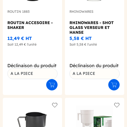
ROUTIN 1883
RHINOWARES
ROUTIN ACCESOIRE -
RHINOWARES - SHOT
SHAKER
GLASS VERSEUR ET
HANSE
12,49 €
HT
5,58 €
HT
Soit
12,49 €
l'unité
Soit
5,58 €
l'unité
Déclinaison du produit
Déclinaison du produit
A LA PIECE
A LA PIECE
Ajouter au panier
Ajouter
Add to wishlist
Add to