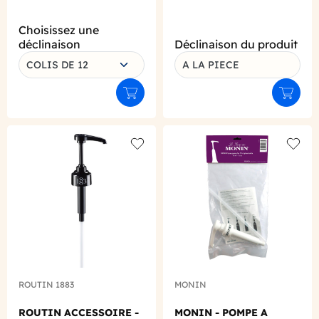
Choisissez une
déclinaison
Déclinaison du produit
COLIS DE 12
A LA PIECE
Ajouter au panier
Ajouter
Add to wishlist
Add to
ROUTIN 1883
MONIN
ROUTIN ACCESSOIRE -
MONIN - POMPE A