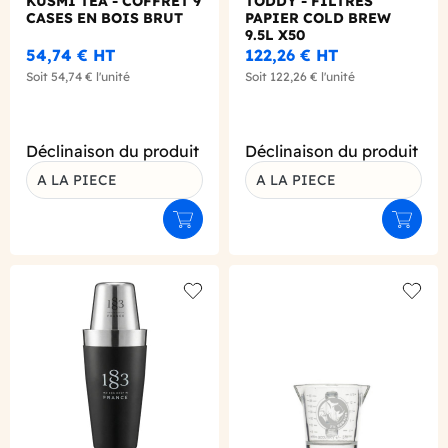
KUSMI TEA - COFFRET 9
TODDY - FILTRES
CASES EN BOIS BRUT
PAPIER COLD BREW
9.5L X50
54,74 €
HT
122,26 €
HT
Soit
54,74 €
l'unité
Soit
122,26 €
l'unité
Déclinaison du produit
Déclinaison du produit
A LA PIECE
A LA PIECE
Ajouter au panier
Ajouter
Add to wishlist
Add to