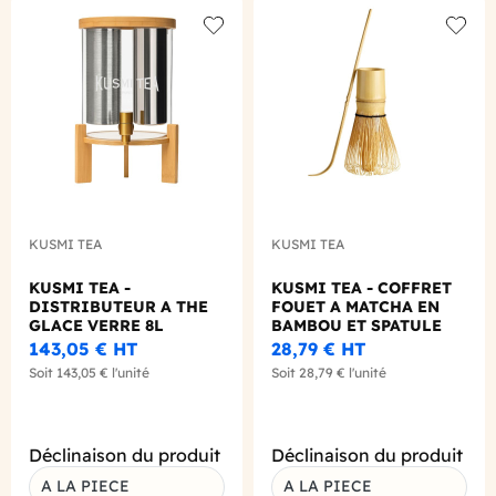
Add to wishlist
Add to
KUSMI TEA
KUSMI TEA
KUSMI TEA -
KUSMI TEA - COFFRET
DISTRIBUTEUR A THE
FOUET A MATCHA EN
GLACE VERRE 8L
BAMBOU ET SPATULE
143,05 €
HT
28,79 €
HT
Soit
143,05 €
l'unité
Soit
28,79 €
l'unité
Déclinaison du produit
Déclinaison du produit
A LA PIECE
A LA PIECE