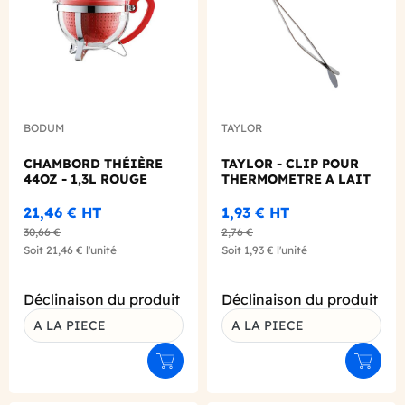
BODUM
TAYLOR
CHAMBORD THÉIÈRE
TAYLOR - CLIP POUR
44OZ - 1,3L ROUGE
THERMOMETRE A LAIT
21,46 €
HT
1,93 €
HT
30,66 €
2,76 €
Soit
21,46 €
l'unité
Soit
1,93 €
l'unité
Déclinaison du produit
Déclinaison du produit
A LA PIECE
A LA PIECE
Ajouter au panier
Ajouter