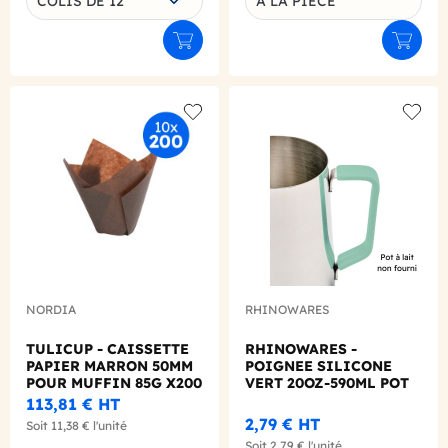
COLIS DE 12
A LA PIECE
Ajouter au panier
Ajouter
Add to wishlist
Add to
NORDIA
RHINOWARES
TULICUP - CAISSETTE
RHINOWARES -
PAPIER MARRON 50MM
POIGNEE SILICONE
POUR MUFFIN 85G X200
VERT 20OZ-590ML POT
A LAIT
113,81 €
HT
2,79 €
HT
Soit
11,38 €
l'unité
Soit
2,79 €
l'unité