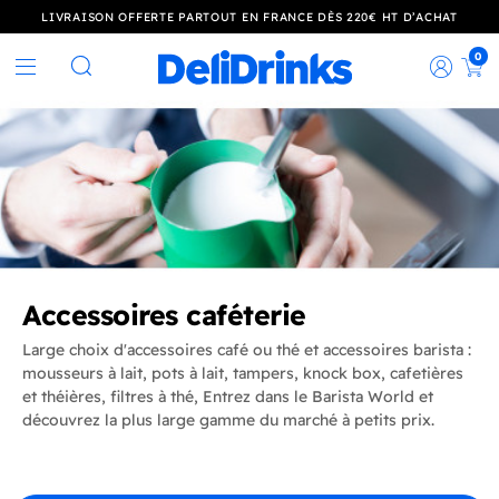
LIVRAISON OFFERTE PARTOUT EN FRANCE DÈS 220€ HT D’ACHAT
0
Rec
Rechercher
Accessoires caféterie
Large choix d'accessoires café ou thé et accessoires barista :
mousseurs à lait, pots à lait, tampers, knock box, cafetières
et théières, filtres à thé, Entrez dans le Barista World et
découvrez la plus large gamme du marché à petits prix.