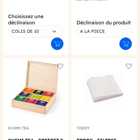
Choisissez une
déclinaison
Déclinaison du produit
COLIS DE 10
A LA PIECE
Ajouter au panier
Ajouter
Add to wishlist
Add to
KUSMI TEA
TODDY