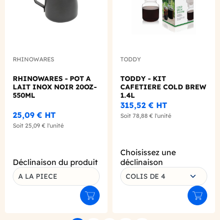
RHINOWARES
TODDY
RHINOWARES - POT A
TODDY - KIT
LAIT INOX NOIR 20OZ-
CAFETIERE COLD BREW
550ML
1.4L
315,52 €
HT
25,09 €
HT
Soit
78,88 €
l'unité
Soit
25,09 €
l'unité
Choisissez une
Déclinaison du produit
déclinaison
A LA PIECE
COLIS DE 4
Ajouter au panier
Ajouter