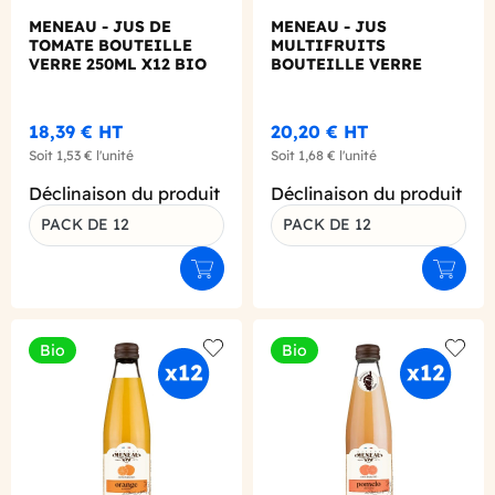
MENEAU - JUS DE
MENEAU - JUS
TOMATE BOUTEILLE
MULTIFRUITS
VERRE 250ML X12 BIO
BOUTEILLE VERRE
250ML X12 BIO
18,39 €
HT
20,20 €
HT
Soit
1,53 €
l'unité
Soit
1,68 €
l'unité
Déclinaison du produit
Déclinaison du produit
PACK DE 12
PACK DE 12
Ajouter au panier
Ajouter
Bio
Bio
Add to wishlist
Add to