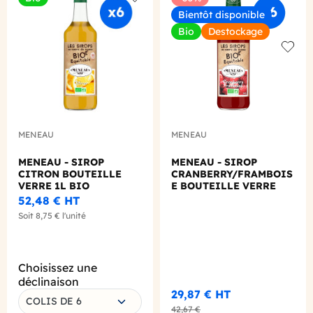
Add to wishlist
Bientôt disponible
Bio
Destockage
Add to
MENEAU
MENEAU
MENEAU - SIROP
MENEAU - SIROP
CITRON BOUTEILLE
CRANBERRY/FRAMBOIS
VERRE 1L BIO
E BOUTEILLE VERRE
500ML BIO
52,48 €
HT
Soit
8,75 €
l'unité
Choisissez une
déclinaison
29,87 €
HT
COLIS DE 6
42,67 €