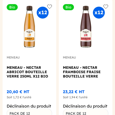
Bio
Bio
Add to wishlist
Add to
MENEAU
MENEAU
MENEAU - NECTAR
MENEAU - NECTAR
ABRICOT BOUTEILLE
FRAMBOISE FRAISE
VERRE 250ML X12 BIO
BOUTEILLE VERRE
250ML X12 BIO
20,60 €
HT
23,22 €
HT
Soit
1,72 €
l'unité
Soit
1,94 €
l'unité
Déclinaison du produit
Déclinaison du produit
PACK DE 12
PACK DE 12