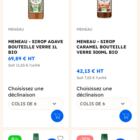
MENEAU
MENEAU
MENEAU - SIROP AGAVE
MENEAU - SIROP
BOUTEILLE VERRE 1L
CARAMEL BOUTEILLE
BIO
VERRE 500ML BIO
69,89 €
HT
Soit
11,65 €
l'unité
42,13 €
HT
Soit
7,02 €
l'unité
Choisissez une
Choisissez une
déclinaison
déclinaison
COLIS DE 6
COLIS DE 6
Ajouter au panier
Ajouter
Bio
-30%