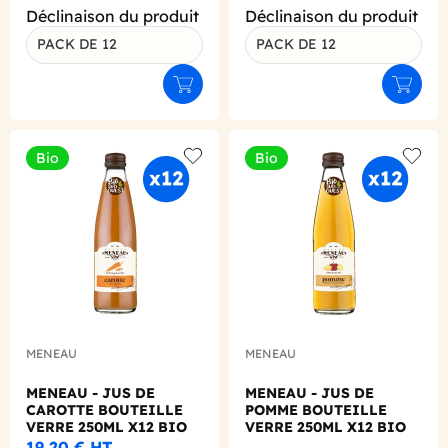
Déclinaison du produit
Déclinaison du produit
PACK DE 12
PACK DE 12
Ajouter au panier
Ajouter
Bio
Bio
Add to wishlist
Add to
MENEAU
MENEAU
MENEAU - JUS DE
MENEAU - JUS DE
CAROTTE BOUTEILLE
POMME BOUTEILLE
VERRE 250ML X12 BIO
VERRE 250ML X12 BIO
19,20 €
HT