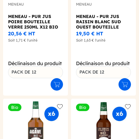
MENEAU
MENEAU
MENEAU - PUR JUS
MENEAU - PUR JUS
POIRE BOUTEILLE
RAISIN BLANC SUD
VERRE 250ML X12 BIO
OUEST BOUTEILLE
VERRE 250ML X12 BIO
20,56 €
HT
19,50 €
HT
Soit
1,71 €
l'unité
Soit
1,63 €
l'unité
Déclinaison du produit
Déclinaison du produit
PACK DE 12
PACK DE 12
Ajouter au panier
Ajouter
Bio
Bio
Add to wishlist
Add to