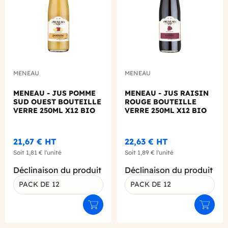
MENEAU
MENEAU
MENEAU - JUS POMME
MENEAU - JUS RAISIN
SUD OUEST BOUTEILLE
ROUGE BOUTEILLE
VERRE 250ML X12 BIO
VERRE 250ML X12 BIO
21,67 €
HT
22,63 €
HT
Soit
1,81 €
l'unité
Soit
1,89 €
l'unité
Déclinaison du produit
Déclinaison du produit
PACK DE 12
PACK DE 12
Ajouter au panier
Ajouter