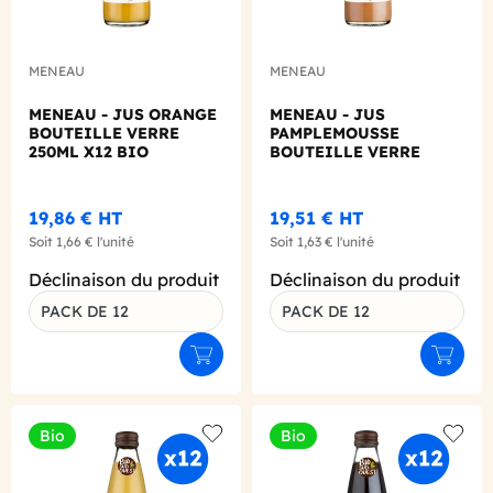
MENEAU
MENEAU
MENEAU - JUS ORANGE
MENEAU - JUS
BOUTEILLE VERRE
PAMPLEMOUSSE
250ML X12 BIO
BOUTEILLE VERRE
250ML X12 BIO
19,86 €
HT
19,51 €
HT
Soit
1,66 €
l'unité
Soit
1,63 €
l'unité
Déclinaison du produit
Déclinaison du produit
PACK DE 12
PACK DE 12
Ajouter au panier
Ajouter
Bio
Bio
Add to wishlist
Add to