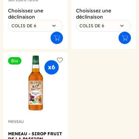
Choisissez une
Choisissez une
déclinaison
déclinaison
COLIS DE 6
COLIS DE 6
Ajouter au panier
Ajouter
Bio
Add to wishlist
MENEAU
MENEAU - SIROP FRUIT