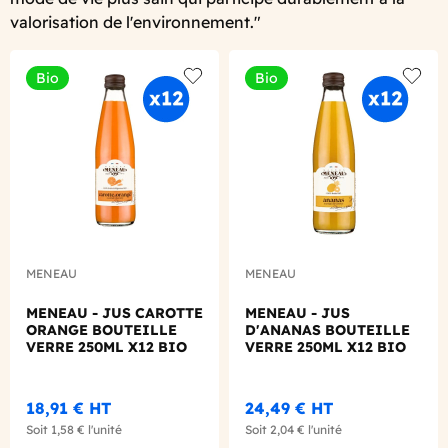
valorisation de l'environnement."
Bio
Bio
Add to wishlist
Add to
MENEAU
MENEAU
MENEAU - JUS CAROTTE
MENEAU - JUS
ORANGE BOUTEILLE
D'ANANAS BOUTEILLE
VERRE 250ML X12 BIO
VERRE 250ML X12 BIO
18,91 €
HT
24,49 €
HT
Soit
1,58 €
l'unité
Soit
2,04 €
l'unité