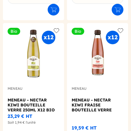
Ajouter au panier
Ajouter
Bio
Bio
Add to wishlist
Add to
MENEAU
MENEAU
MENEAU - NECTAR
MENEAU - NECTAR
KIWI BOUTEILLE
KIWI FRAISE
VERRE 250ML X12 BIO
BOUTEILLE VERRE
250ML X12 BIO
23,29 €
HT
Soit
1,94 €
l'unité
19,59 €
HT