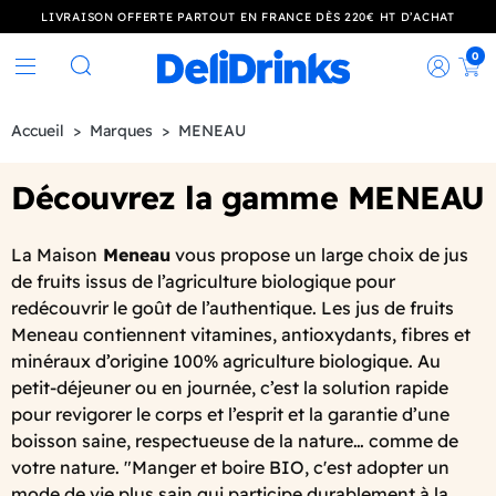
LIVRAISON OFFERTE PARTOUT EN FRANCE DÈS 220€ HT D’ACHAT
0
Rec
Rechercher
Accueil
Marques
MENEAU
Découvrez la gamme MENEAU
La Maison
Meneau
vous propose un large choix de jus
de fruits issus de l’agriculture biologique pour
redécouvrir le goût de l’authentique. Les jus de fruits
Meneau contiennent vitamines, antioxydants, fibres et
minéraux d’origine 100% agriculture biologique. Au
petit-déjeuner ou en journée, c’est la solution rapide
pour revigorer le corps et l’esprit et la garantie d’une
boisson saine, respectueuse de la nature… comme de
votre nature. "Manger et boire BIO, c'est adopter un
mode de vie plus sain qui participe durablement à la