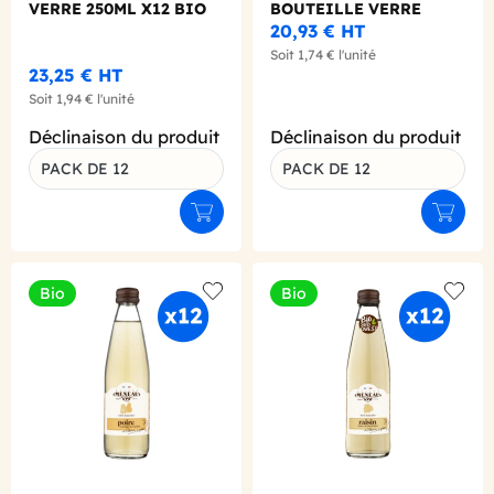
VERRE 250ML X12 BIO
BOUTEILLE VERRE
250ML X12 BIO
20,93 €
HT
Soit
1,74 €
l'unité
23,25 €
HT
Soit
1,94 €
l'unité
Déclinaison du produit
Déclinaison du produit
PACK DE 12
PACK DE 12
Ajouter au panier
Ajouter
Bio
Bio
Add to wishlist
Add to