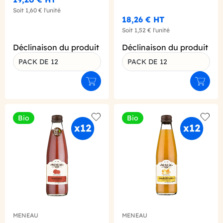
Soit
1,60 €
l'unité
18,26 €
HT
Soit
1,52 €
l'unité
Déclinaison du produit
Déclinaison du produit
PACK DE 12
PACK DE 12
Ajouter au panier
Ajouter
Bio
Bio
Add to wishlist
Add to
MENEAU
MENEAU