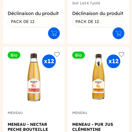
Soit
1,63 €
l'unité
Déclinaison du produit
Déclinaison du produit
PACK DE 12
PACK DE 12
Ajouter au panier
Ajouter
Bio
Bio
Add to wishlist
Add to
MENEAU
MENEAU
MENEAU - NECTAR
MENEAU - PUR JUS
PECHE BOUTEILLE
CLÉMENTINE