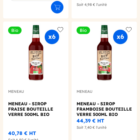
Soit
4,98 €
l'unité
Ajouter au panier
Bio
Bio
Add to wishlist
Add to
MENEAU
MENEAU
MENEAU - SIROP
MENEAU - SIROP
FRAISE BOUTEILLE
FRAMBOISE BOUTEILLE
VERRE 500ML BIO
VERRE 500ML BIO
44,39 €
HT
Soit
7,40 €
l'unité
40,78 €
HT
Soit
6,80 €
l'unité