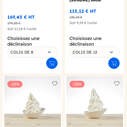
115,12 €
HT
169,45 €
HT
135,43 €
Soit
9,59 €
l'unité
199,35 €
Soit
21,18 €
l'unité
Choisissez une
Choisissez une
déclinaison
déclinaison
COLIS DE 8
COLIS DE 12
Ajouter au panier
Ajouter
-15%
-15%
Add to wishlist
Add to