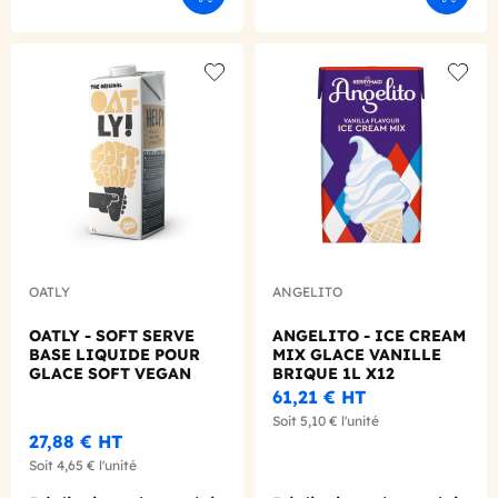
Add to wishlist
Add to
OATLY
ANGELITO
OATLY - SOFT SERVE
ANGELITO - ICE CREAM
BASE LIQUIDE POUR
MIX GLACE VANILLE
GLACE SOFT VEGAN
BRIQUE 1L X12
BRIQUE 1L X6
61,21 €
HT
Soit
5,10 €
l'unité
27,88 €
HT
Soit
4,65 €
l'unité