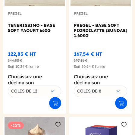
PREGEL
PREGEL
TENERISSIMO - BASE
PREGEL - BASE SOFT
SOFT YAOURT 660G
FIORDILATTE (SUNDAE)
1.60KG
122,83 €
HT
167,54 €
HT
144,50 €
197,11 €
Soit
10,24 €
l'unité
Soit
20,94 €
l'unité
Choisissez une
Choisissez une
déclinaison
déclinaison
COLIS DE 12
COLIS DE 8
Ajouter au panier
Ajouter
-15%
Add to wishlist
Add to