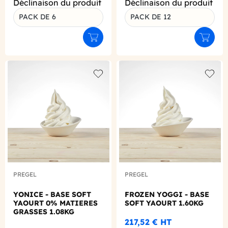
Déclinaison du produit
Déclinaison du produit
PACK DE 6
PACK DE 12
Ajouter au panier
Ajouter
Add to wishlist
Add to
PREGEL
PREGEL
YONICE - BASE SOFT
FROZEN YOGGI - BASE
YAOURT 0% MATIERES
SOFT YAOURT 1.60KG
GRASSES 1.08KG
217,52 €
HT