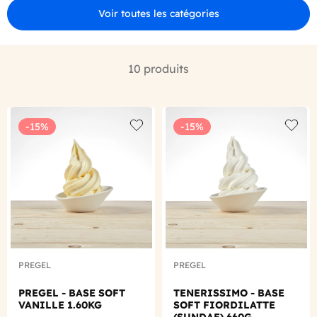
Voir toutes les catégories
10 produits
-15%
-15%
Add to wishlist
Add to
PREGEL
PREGEL
PREGEL - BASE SOFT
TENERISSIMO - BASE
VANILLE 1.60KG
SOFT FIORDILATTE
(SUNDAE) 660G