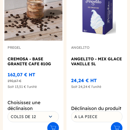
PREGEL
ANGELITO
CREMOSA - BASE
ANGELITO - MIX GLACE
GRANITE CAFE 810G
VANILLE 5L
162,07 €
HT
24,24 €
HT
190,67 €
Soit
13,51 €
l'unité
Soit
24,24 €
l'unité
Choisissez une
déclinaison
Déclinaison du produit
COLIS DE 12
A LA PIECE
Ajouter au panier
Ajouter