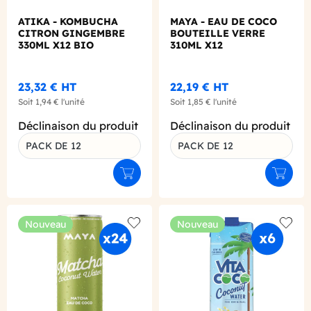
ATIKA - KOMBUCHA
MAYA - EAU DE COCO
CITRON GINGEMBRE
BOUTEILLE VERRE
330ML X12 BIO
310ML X12
23,32 €
HT
22,19 €
HT
Soit
1,94 €
l'unité
Soit
1,85 €
l'unité
Déclinaison du produit
Déclinaison du produit
PACK DE 12
PACK DE 12
Ajouter au panier
Ajouter
Nouveau
Nouveau
Add to wishlist
Add to