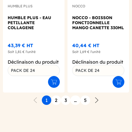
HUMBLE PLUS
NOCCO
HUMBLE PLUS - EAU
NOCCO - BOISSON
PETILLANTE
FONCTIONNELLE
COLLAGENE
MANGO CANETTE 330ML
FRAMBOISE
X24
GINGEMBRE CANETTE
ALU 330ML X24
43,39 €
HT
40,44 €
HT
Soit
1,81 €
l'unité
Soit
1,69 €
l'unité
Déclinaison du produit
Déclinaison du produit
PACK DE 24
PACK DE 24
Ajouter au panier
Ajouter
1
2
3
…
5
Précédent
Suivant