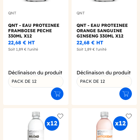
QNT
QNT
QNT - EAU PROTEINEE
QNT - EAU PROTEINEE
FRAMBOISE PECHE
ORANGE SANGUINE
330ML X12
GINSENG 330ML X12
22,68 €
HT
22,68 €
HT
Soit
1,89 €
l'unité
Soit
1,89 €
l'unité
Déclinaison du produit
Déclinaison du produit
PACK DE 12
PACK DE 12
Ajouter au panier
Ajouter
Add to wishlist
Add to