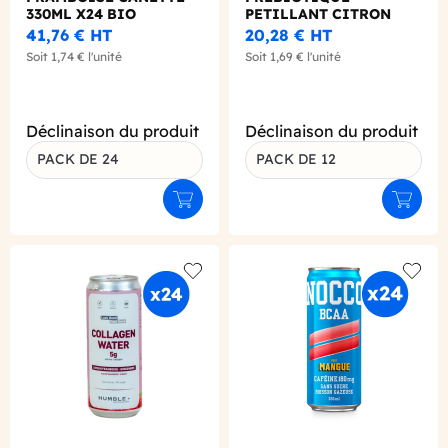
330ML X24 BIO
PETILLANT CITRON
GINGEMBRE 330ML X12
41,76 €
HT
20,28 €
HT
Soit
1,74 €
l'unité
Soit
1,69 €
l'unité
Déclinaison du produit
Déclinaison du produit
PACK DE 24
PACK DE 12
Ajouter au panier
Ajouter
Add to wishlist
Add to