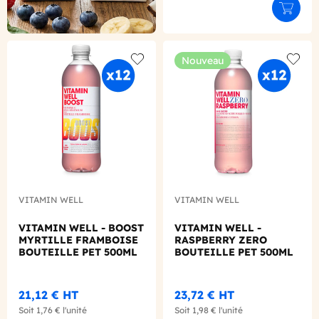
Ajouter
Nouveau
Add to wishlist
Add to
VITAMIN WELL
VITAMIN WELL
VITAMIN WELL - BOOST
VITAMIN WELL -
MYRTILLE FRAMBOISE
RASPBERRY ZERO
BOUTEILLE PET 500ML
BOUTEILLE PET 500ML
X12
X12
21,12 €
HT
23,72 €
HT
Soit
1,76 €
l'unité
Soit
1,98 €
l'unité