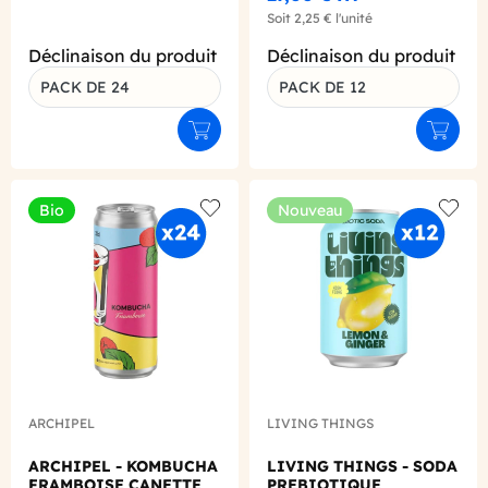
Soit
2,25 €
l'unité
Déclinaison du produit
Déclinaison du produit
PACK DE 24
PACK DE 12
Ajouter au panier
Ajouter
Bio
Nouveau
Add to wishlist
Add to
ARCHIPEL
LIVING THINGS
ARCHIPEL - KOMBUCHA
LIVING THINGS - SODA
FRAMBOISE CANETTE
PREBIOTIQUE