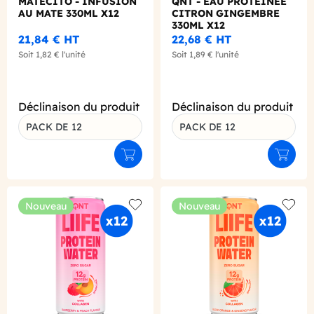
MATECITO - INFUSION
QNT - EAU PROTEINEE
AU MATE 330ML X12
CITRON GINGEMBRE
330ML X12
21,84 €
HT
22,68 €
HT
Soit
1,82 €
l'unité
Soit
1,89 €
l'unité
Déclinaison du produit
Déclinaison du produit
PACK DE 12
PACK DE 12
Ajouter au panier
Ajouter
Nouveau
Nouveau
Add to wishlist
Add to