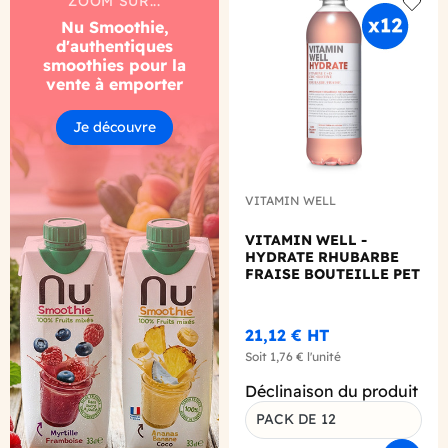
ZOOM SUR...
Add to
Nu Smoothie,
d'authentiques
smoothies pour la
vente à emporter
Je découvre
VITAMIN WELL
VITAMIN WELL -
HYDRATE RHUBARBE
FRAISE BOUTEILLE PET
500ML X12
21,12 €
HT
Soit
1,76 €
l'unité
Déclinaison du produit
PACK DE 12