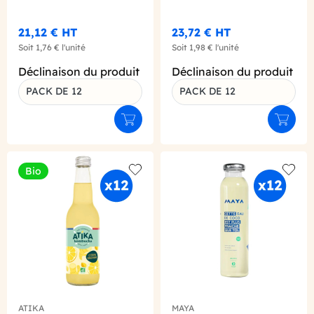
X12
X12
21,12 €
HT
23,72 €
HT
Soit
1,76 €
l'unité
Soit
1,98 €
l'unité
Déclinaison du produit
Déclinaison du produit
PACK DE 12
PACK DE 12
Ajouter au panier
Ajouter
Bio
Add to wishlist
Add to
ATIKA
MAYA