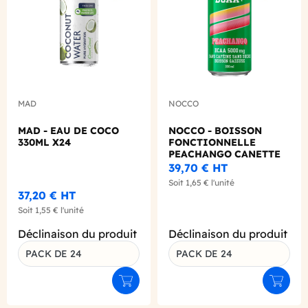
MAD
NOCCO
MAD - EAU DE COCO
NOCCO - BOISSON
330ML X24
FONCTIONNELLE
PEACHANGO CANETTE
330ML X24
39,70 €
HT
Soit
1,65 €
l'unité
37,20 €
HT
Soit
1,55 €
l'unité
Déclinaison du produit
Déclinaison du produit
PACK DE 24
PACK DE 24
Ajouter au panier
Ajouter