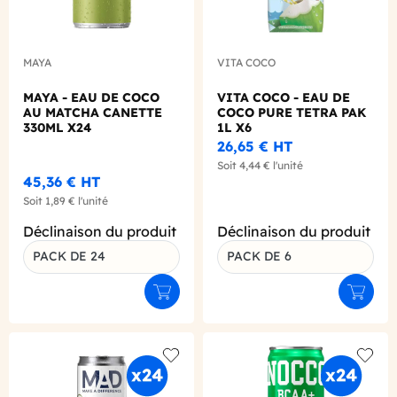
MAYA
VITA COCO
MAYA - EAU DE COCO
VITA COCO - EAU DE
AU MATCHA CANETTE
COCO PURE TETRA PAK
330ML X24
1L X6
26,65 €
HT
Soit
4,44 €
l'unité
45,36 €
HT
Soit
1,89 €
l'unité
Déclinaison du produit
Déclinaison du produit
PACK DE 24
PACK DE 6
Ajouter au panier
Ajouter
Add to wishlist
Add to