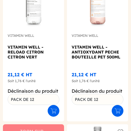
VITAMIN WELL
VITAMIN WELL
VITAMIN WELL -
VITAMIN WELL -
RELOAD CITRON
ANTIOXYDANT PECHE
CITRON VERT
BOUTEILLE PET 500ML
BOUTEILLE PET 500ML
X12
X12
21,12 €
HT
21,12 €
HT
Soit
1,76 €
l'unité
Soit
1,76 €
l'unité
Déclinaison du produit
Déclinaison du produit
PACK DE 12
PACK DE 12
Ajouter au panier
Ajouter