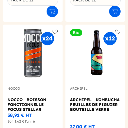
PACK DE 12
PACK DE 12
Ajouter au panier
Ajouter
Bio
Add to wishlist
Add to
NOCCO
ARCHIPEL
NOCCO - BOISSON
ARCHIPEL - KOMBUCHA
FONCTIONNELLE
FEUILLES DE FIGUIER
FOCUS STELLAR
BOUTEILLE VERRE
CANETTE 330ML X24
330ML X12 BIO
38,92 €
HT
Soit
1,62 €
l'unité
27,00 €
HT