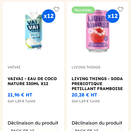
Nouveau
Add to wishlist
Add to
VAÏVAÏ
LIVING THINGS
VAIVAI - EAU DE COCO
LIVING THINGS - SODA
NATURE 330ML X12
PREBIOTIQUE
PETILLANT FRAMBOISE
GRENADE 330ML X12
21,96 €
HT
20,28 €
HT
Soit
1,83 €
l'unité
Soit
1,69 €
l'unité
Déclinaison du produit
Déclinaison du produit