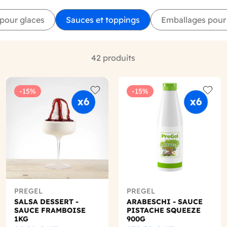
pour glaces
Sauces et toppings
Emballages pour
42 produits
-15%
-15%
o wishlist
Add to wishlist
Add to
PREGEL
PREGEL
SALSA DESSERT -
ARABESCHI - SAUCE
SAUCE FRAMBOISE
PISTACHE SQUEEZE
1KG
900G