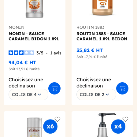
MONIN
ROUTIN 1883
MONIN - SAUCE
ROUTIN 1883 - SAUCE
CARAMEL BIDON 1.89L
CARAMEL 1.89L BIDON
35,82 €
HT
3
/
5
-
1
avis
Soit
17,91 €
l'unité
94,04 €
HT
Soit
23,51 €
l'unité
Choisissez une
Choisissez une
déclinaison
déclinaison
r au panier
Ajouter au panier
Ajouter
COLIS DE 4
COLIS DE 2
o wishlist
Add to wishlist
Add to