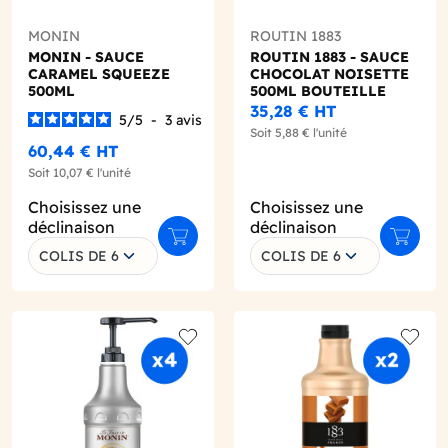
MONIN
ROUTIN 1883
MONIN - SAUCE
ROUTIN 1883 - SAUCE
CARAMEL SQUEEZE
CHOCOLAT NOISETTE
500ML
500ML BOUTEILLE
SQUEEZE
35,28 €
HT
5
/
5
-
3
avis
Soit
5,88 €
l'unité
60,44 €
HT
Soit
10,07 €
l'unité
Choisissez une
Choisissez une
déclinaison
déclinaison
r au panier
Ajouter au panier
Ajouter
COLIS DE 6
COLIS DE 6
o wishlist
Add to wishlist
Add to