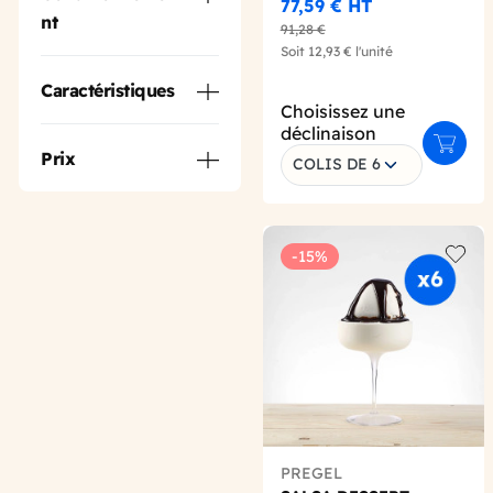
77,59 €
HT
nt
91,28 €
Soit
12,93 €
l'unité
Caractéristiques
Choisissez une
déclinaison
Ajoute
Prix
COLIS DE 6
-15%
Add t
PREGEL