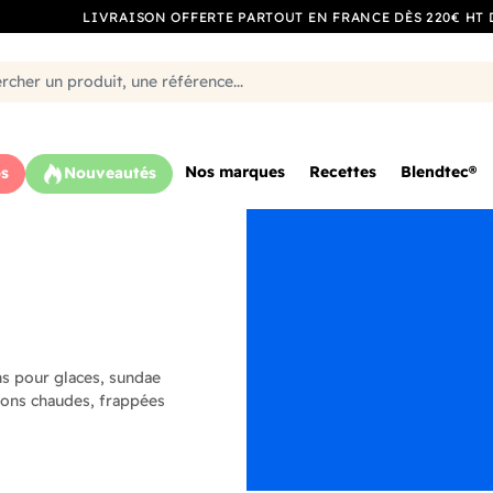
LIVRAISON OFFERTE PARTOUT EN FRANCE DÈS 220€ HT 
Nos marques
Recettes
Blendtec®
s
Nouveautés
s pour glaces, sundae
ons chaudes, frappées