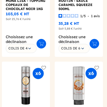
MONA LISA - TOPPING
ROUTIN - SAUCE
COPEAUX DE
CARAMEL SQUEEZE
CHOCOLAT NOIR 1KG
500ML
103,05 €
HT
1
/
5
-
1
avis
Soit
25,76 €
l'unité
35,28 €
HT
Soit
5,88 €
l'unité
Choisissez une
Choisissez une
déclinaison
déclinaison
Ajouter au panier
Ajouter 
COLIS DE 4
COLIS DE 6
er au panier
 wishlist
Add to wishlist
Add to 