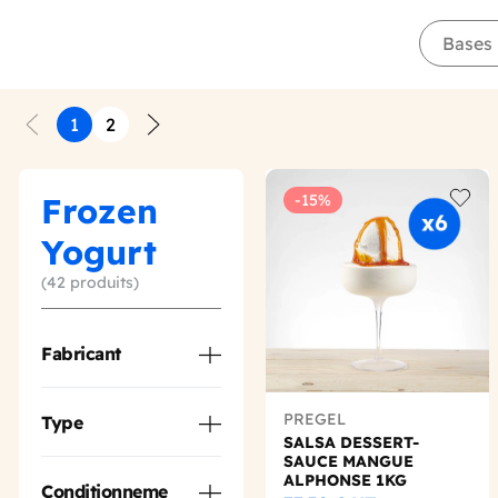
Bases 
1
2
Précédent
Suivant
Frozen
-15%
Add t
Yogurt
(42 produits)
Fabricant
PREGEL
Type
SALSA DESSERT-
SAUCE MANGUE
ALPHONSE 1KG
Conditionneme