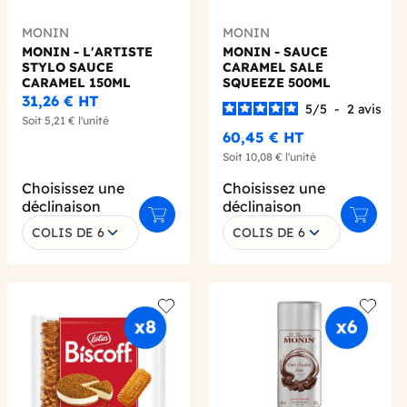
MONIN
MONIN
MONIN - L'ARTISTE
MONIN - SAUCE
STYLO SAUCE
CARAMEL SALE
CARAMEL 150ML
SQUEEZE 500ML
31,26 €
HT
5
/
5
-
2
avis
Soit
5,21 €
l'unité
60,45 €
HT
Soit
10,08 €
l'unité
Choisissez une
Choisissez une
déclinaison
déclinaison
 au panier
Ajouter au panier
Ajouter 
COLIS DE 6
COLIS DE 6
 wishlist
Add to wishlist
Add to 