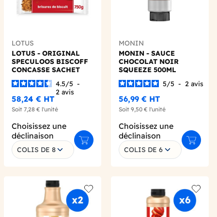
LOTUS
MONIN
LOTUS - ORIGINAL
MONIN - SAUCE
SPECULOOS BISCOFF
CHOCOLAT NOIR
CONCASSE SACHET
SQUEEZE 500ML
750G
4.5
/
5
-
5
/
5
-
2
avis
2
avis
58,24 €
HT
56,99 €
HT
Soit
7,28 €
l'unité
Soit
9,50 €
l'unité
Choisissez une
Choisissez une
déclinaison
déclinaison
 au panier
Ajouter au panier
Ajouter 
COLIS DE 8
COLIS DE 6
 wishlist
Add to wishlist
Add to 