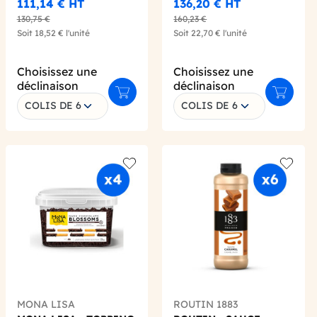
111,14 €
HT
136,20 €
HT
130,75 €
160,23 €
Soit
18,52 €
l'unité
Soit
22,70 €
l'unité
Choisissez une
Choisissez une
déclinaison
déclinaison
 au panier
Ajouter au panier
Ajouter 
COLIS DE 6
COLIS DE 6
 wishlist
Add to wishlist
Add to 
MONA LISA
ROUTIN 1883