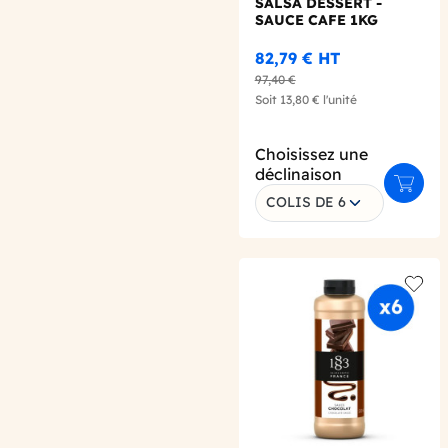
SALSA DESSERT -
SAUCE CAFE 1KG
82,79 €
HT
97,40 €
Soit
13,80 €
l'unité
Choisissez une
déclinaison
Ajoute
COLIS DE 6
Add t