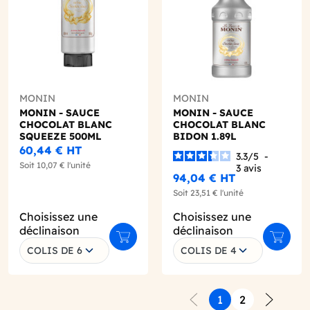
MONIN
MONIN
MONIN - SAUCE
MONIN - SAUCE
CHOCOLAT BLANC
CHOCOLAT BLANC
SQUEEZE 500ML
BIDON 1.89L
60,44 €
HT
3.3
/
5
-
Soit
10,07 €
l'unité
3
avis
94,04 €
HT
Soit
23,51 €
l'unité
Choisissez une
Choisissez une
déclinaison
déclinaison
r au panier
Ajouter au panier
Ajouter
COLIS DE 6
COLIS DE 4
1
2