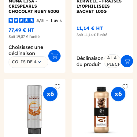
MONA LISA -
KERWELL - FRAISES
CRISPEARLS
LYOPHILISEES
CHOCOLAT RUBY 800G
SACHET 100G
5
/
5
-
1
avis
11,14 €
HT
77,49 €
HT
Soit
11,14 €
l'unité
Soit
19,37 €
l'unité
Choisissez une
déclinaison
Déclinaison
A LA
r au panier
Ajouter au panier
COLIS DE 4
Ajout
du produit
PIECE
o wishlist
Add to wishlist
Add to