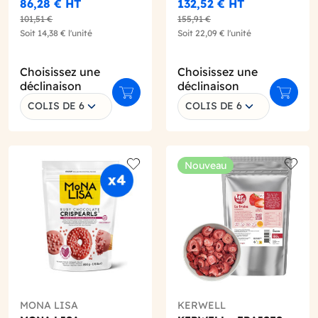
86,28 €
HT
132,52 €
HT
101,51 €
155,91 €
Soit
14,38 €
l'unité
Soit
22,09 €
l'unité
Choisissez une
Choisissez une
déclinaison
déclinaison
r au panier
Ajouter au panier
Ajouter
COLIS DE 6
COLIS DE 6
Nouveau
o wishlist
Add to wishlist
Add to
MONA LISA
KERWELL