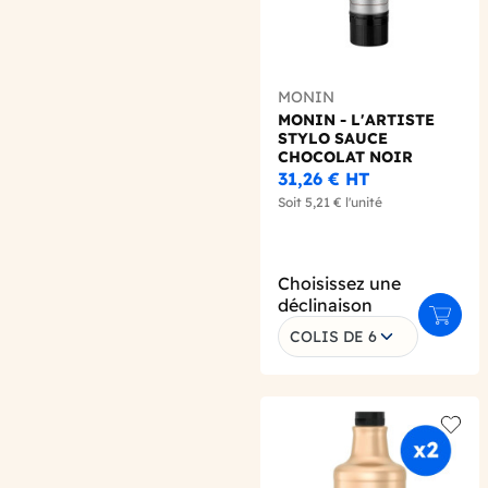
MONIN
MONIN - L'ARTISTE
STYLO SAUCE
CHOCOLAT NOIR
150ML
31,26 €
HT
Soit
5,21 €
l'unité
Choisissez une
déclinaison
Ajoute
COLIS DE 6
Add t