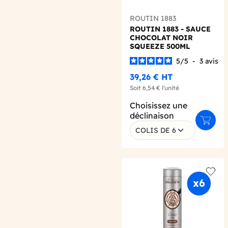
ROUTIN 1883
ROUTIN 1883 - SAUCE
CHOCOLAT NOIR
SQUEEZE 500ML
5
/
5
-
3
avis
39,26 €
HT
Soit
6,54 €
l'unité
Choisissez une
déclinaison
Ajoute
COLIS DE 6
Add t