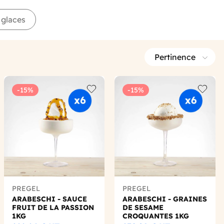
 glaces
Pertinence
-15%
-15%
 wishlist
Add to wishlist
Add to 
PREGEL
PREGEL
ARABESCHI - SAUCE
ARABESCHI - GRAINES
FRUIT DE LA PASSION
DE SESAME
1KG
CROQUANTES 1KG