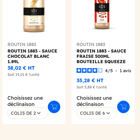
ROUTIN 1883
ROUTIN 1883
ROUTIN 1883 - SAUCE
ROUTIN 1883 - SAUCE
CHOCOLAT BLANC
FRAISE 500ML
1.89L
BOUTEILLE SQUEEZE
38,02 €
HT
4
/
5
-
1
avis
Soit
19,01 €
l'unité
35,28 €
HT
Soit
5,88 €
l'unité
Choisissez une
Choisissez une
déclinaison
déclinaison
 au panier
Ajouter au panier
Ajouter 
COLIS DE 2
COLIS DE 6