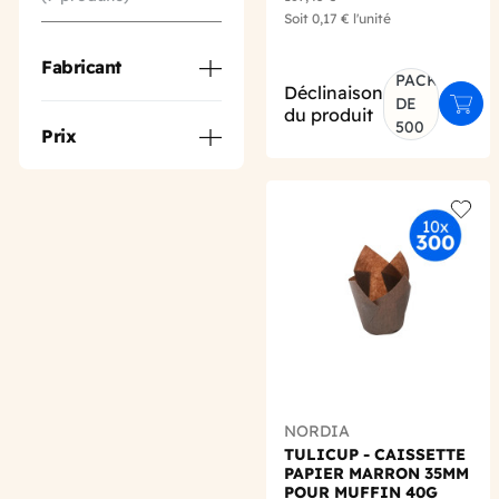
Soit
0,17 €
l'unité
Fabricant
PACK
Déclinaison
DE
Ajout
du produit
500
Prix
Add t
NORDIA
TULICUP - CAISSETTE
PAPIER MARRON 35MM
POUR MUFFIN 40G