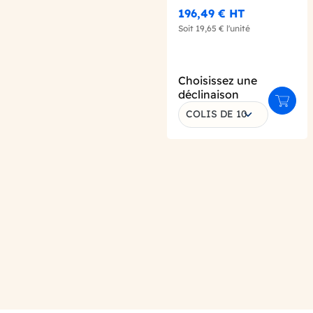
X300
196,49 €
HT
Soit
19,65 €
l'unité
Choisissez une
déclinaison
Ajoute
COLIS DE 10