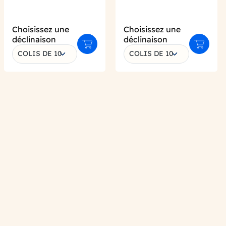
Choisissez une
Choisissez une
déclinaison
déclinaison
Ajouter au panier
Ajouter 
COLIS DE 10
COLIS DE 10
er au panier