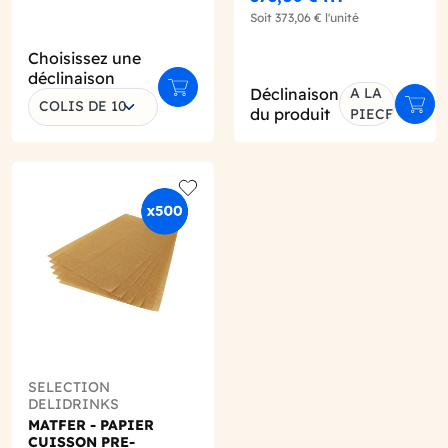
Soit
373,06 €
l'unité
Choisissez une
déclinaison
Déclinaison
A LA
Ajouter au panier
er au panier
COLIS DE 10
Ajout
du produit
PIECE
o wishlist
Add to wishlist
SELECTION
DELIDRINKS
MATFER - PAPIER
CUISSON PRE-