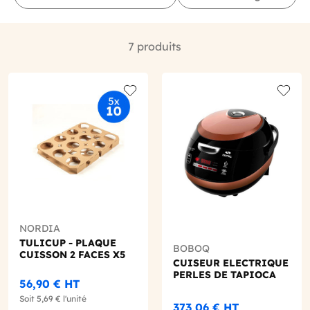
7 produits
o wishlist
Add to wishlist
Add to
NORDIA
TULICUP - PLAQUE
BOBOQ
CUISSON 2 FACES X5
CUISEUR ELECTRIQUE
PERLES DE TAPIOCA
56,90 €
HT
Soit
5,69 €
l'unité
373,06 €
HT