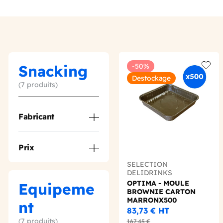
Snacking
-50%
Add t
Destockage
(7 produits)
Fabricant
Prix
SELECTION
DELIDRINKS
OPTIMA - MOULE
Equipeme
BROWNIE CARTON
MARRONX500
nt
83,73 €
HT
(7 produits)
167,45 €