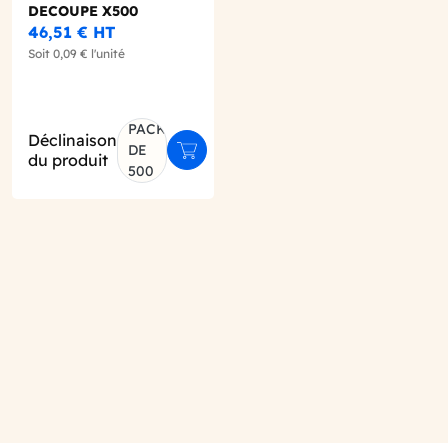
DECOUPE X500
46,51 €
HT
Soit
0,09 €
l'unité
PACK
Déclinaison
DE
r au panier
Ajouter au panier
du produit
500