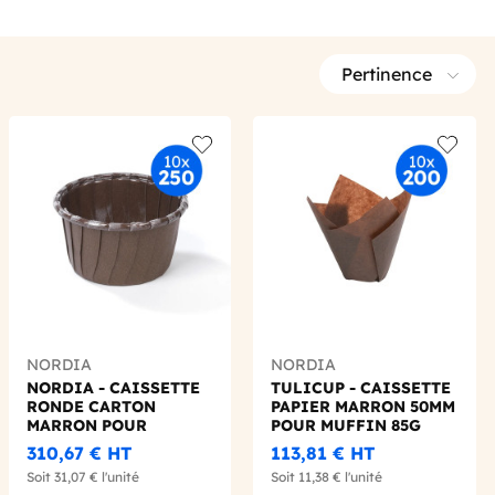
Pertinence
 wishlist
Add to wishlist
Add to 
NORDIA
NORDIA
NORDIA - CAISSETTE
TULICUP - CAISSETTE
RONDE CARTON
PAPIER MARRON 50MM
MARRON POUR
POUR MUFFIN 85G
CUISSON X250
X200
310,67 €
HT
113,81 €
HT
Soit
31,07 €
l'unité
Soit
11,38 €
l'unité