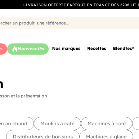
LIVRAISON OFFERTE PARTOUT EN FRANCE DÈS 220€ HT 
Nos marques
Recettes
Blendtec®
s
Nouveautés
n
sson et la présentation
en au chaud
Moulins à café
Machines à café
Distributeurs de boissons
Machines à glace