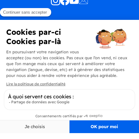
Produits
En savoir plus
Informations
Inscrivez-vous à la newsletter
Inscrivez-vous et soyez au courant de toutes les dernières nouveautés de
Delidrinks
S’ab