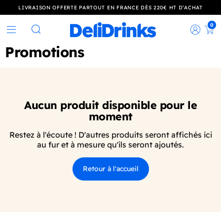
LIVRAISON OFFERTE PARTOUT EN FRANCE DÈS 220€ HT D’ACHAT
0
Rec
Rechercher
Promotions
Aucun produit disponible pour le
moment
Restez à l'écoute ! D'autres produits seront affichés ici
au fur et à mesure qu'ils seront ajoutés.
Retour à l'accueil