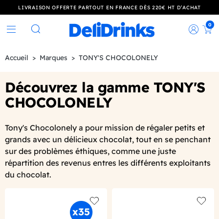
LIVRAISON OFFERTE PARTOUT EN FRANCE DÈS 220€ HT D’ACHAT
0
Rec
Rechercher
Accueil
Marques
TONY'S CHOCOLONELY
Découvrez la gamme TONY'S
CHOCOLONELY
Tony's Chocolonely a pour mission de régaler petits et
grands avec un délicieux chocolat, tout en se penchant
sur des problèmes éthiques, comme une juste
répartition des revenus entres les différents exploitants
du chocolat.
Add to wishlist
Add to