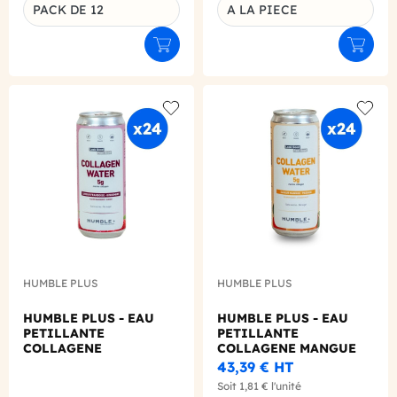
PACK DE 12
A LA PIECE
Ajouter au panier
Ajouter
Add to wishlist
Add to
HUMBLE PLUS
HUMBLE PLUS
HUMBLE PLUS - EAU
HUMBLE PLUS - EAU
PETILLANTE
PETILLANTE
COLLAGENE
COLLAGENE MANGUE
FRAMBOISE
PASSION CANETTE ALU
43,39 €
HT
GINGEMBRE CANETTE
330ML X24
Soit
1,81 €
l'unité
ALU 330ML X24