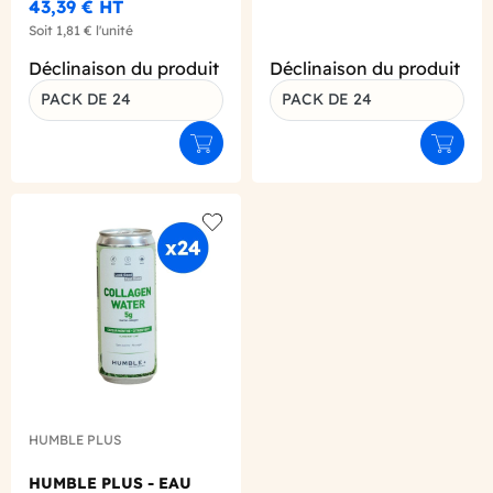
43,39 €
HT
Soit
1,81 €
l'unité
Déclinaison du produit
Déclinaison du produit
PACK DE 24
PACK DE 24
Ajouter au panier
Ajouter
Add to wishlist
HUMBLE PLUS
HUMBLE PLUS - EAU