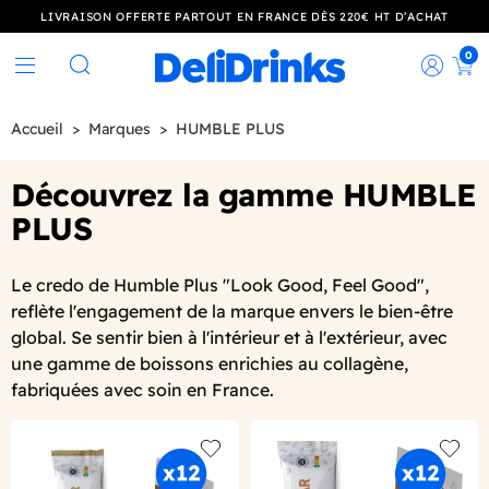
LIVRAISON OFFERTE PARTOUT EN FRANCE DÈS 220€ HT D’ACHAT
0
Rec
Rechercher
Accueil
Marques
HUMBLE PLUS
Découvrez la gamme HUMBLE
PLUS
Le credo de Humble Plus "Look Good, Feel Good",
reflète l'engagement de la marque envers le bien-être
global. Se sentir bien à l'intérieur et à l'extérieur, avec
une gamme de boissons enrichies au collagène,
fabriquées avec soin en France.
Add to wishlist
Add to