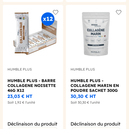
Add to wishlist
Add to
HUMBLE PLUS
HUMBLE PLUS
HUMBLE PLUS - BARRE
HUMBLE PLUS -
COLLAGENE NOISETTE
COLLAGENE MARIN EN
46G X12
POUDRE SACHET 300G
23,03 €
HT
30,30 €
HT
Soit
1,92 €
l'unité
Soit
30,30 €
l'unité
Déclinaison du produit
Déclinaison du produit