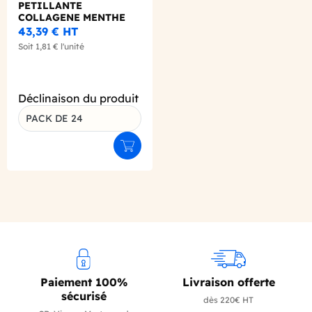
PETILLANTE
COLLAGENE MENTHE
CITRON CANETTE ALU
43,39 €
HT
330ML X24
Soit
1,81 €
l'unité
Déclinaison du produit
PACK DE 24
Ajouter au panier
Paiement 100%
Livraison offerte
sécurisé
dès 220€ HT