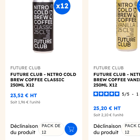
Add to wishlist
FUTURE CLUB
FUTURE CLUB
FUTURE CLUB - NITRO COLD
FUTURE CLUB - NI
BREW COFFEE CLASSIC
BREW COFFEE VANI
250ML X12
250ML X12
5
/
5
-
1
23,52 €
HT
Soit
1,96 €
l'unité
25,20 €
HT
Soit
2,10 €
l'unité
Déclinaison
PACK DE
Déclinaison
PACK 
Ajouter au panier
du produit
du produit
12
12