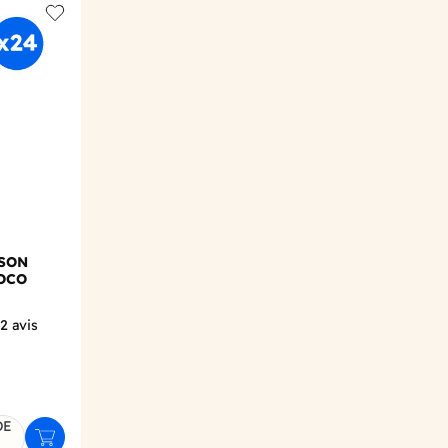
Add to wishlist
SSON
OCO
2
avis
DE
Ajouter au panier