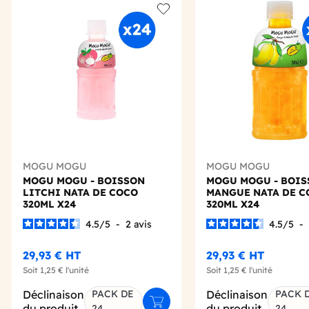
Add to wishlist
MOGU MOGU
MOGU MOGU
MOGU MOGU - BOISSON
MOGU MOGU - BOI
LITCHI NATA DE COCO
MANGUE NATA DE C
320ML X24
320ML X24
4.5
/
5
-
2
avis
4.5
/
5
-
29,93 €
HT
29,93 €
HT
Soit
1,25 €
l'unité
Soit
1,25 €
l'unité
Déclinaison
PACK DE
Déclinaison
PACK 
Ajouter au panier
du produit
du produit
24
24