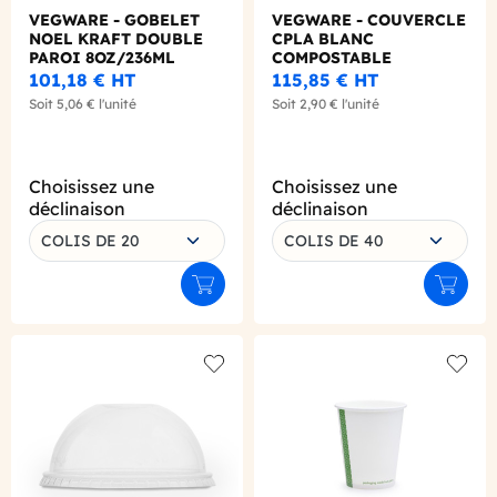
VEGWARE - GOBELET
VEGWARE - COUVERCLE
NOEL KRAFT DOUBLE
CPLA BLANC
PAROI 8OZ/236ML
COMPOSTABLE
Ø79MM X25 LOGO
4OZ/118ML Ø62MM X50
101,18 €
HT
115,85 €
HT
REGLEMENTAIRE
Soit
5,06 €
l'unité
Soit
2,90 €
l'unité
Choisissez une
Choisissez une
déclinaison
déclinaison
COLIS DE 20
COLIS DE 40
Ajouter au panier
Ajouter
Add to wishlist
Add to