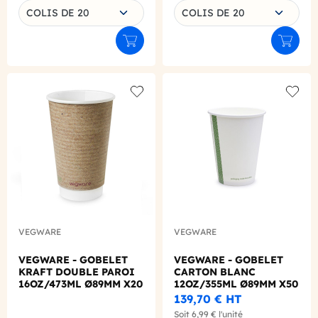
COLIS DE 20
COLIS DE 20
Ajouter au panier
Ajouter
Add to wishlist
Add to
VEGWARE
VEGWARE
VEGWARE - GOBELET
VEGWARE - GOBELET
KRAFT DOUBLE PAROI
CARTON BLANC
16OZ/473ML Ø89MM X20
12OZ/355ML Ø89MM X50
LOGO REGLEMENTAIRE
LOGO REGLEMENTAIRE
139,70 €
HT
Soit
6,99 €
l'unité