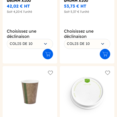
Ø80MM X100
Ø90MM X100
42,02 €
HT
53,73 €
HT
Soit
4,20 €
l'unité
Soit
5,37 €
l'unité
Choisissez une
Choisissez une
déclinaison
déclinaison
COLIS DE 10
COLIS DE 10
Ajouter au panier
Ajouter
Add to wishlist
Add to