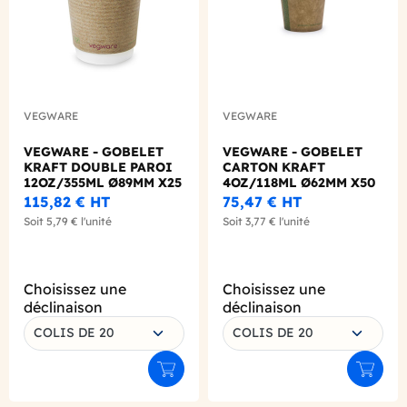
VEGWARE
VEGWARE
VEGWARE - GOBELET
VEGWARE - GOBELET
KRAFT DOUBLE PAROI
CARTON KRAFT
12OZ/355ML Ø89MM X25
4OZ/118ML Ø62MM X50
LOGO REGLEMENTAIRE
LOGO REGLEMENTAIRE
115,82 €
HT
75,47 €
HT
Soit
5,79 €
l'unité
Soit
3,77 €
l'unité
Choisissez une
Choisissez une
déclinaison
déclinaison
COLIS DE 20
COLIS DE 20
Ajouter au panier
Ajouter