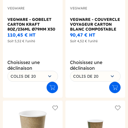
VEGWARE
VEGWARE
VEGWARE - GOBELET
VEGWARE - COUVERCLE
CARTON KRAFT
VOYAGEUR CARTON
8OZ/236ML Ø79MM X50
BLANC COMPOSTABLE
LOGO REGLEMENTAIRE
Ø79MM X50
110,45 €
HT
90,47 €
HT
Soit
5,52 €
l'unité
Soit
4,52 €
l'unité
Choisissez une
Choisissez une
déclinaison
déclinaison
COLIS DE 20
COLIS DE 20
Ajouter au panier
Ajouter
Add to wishlist
Add to