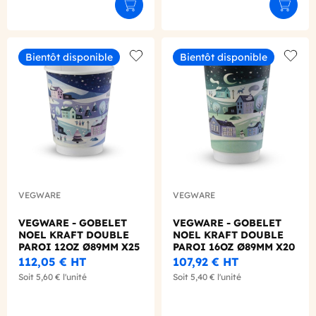
Ajouter au panier
Ajouter
Bientôt disponible
Bientôt disponible
Add to wishlist
Add to
VEGWARE
VEGWARE
VEGWARE - GOBELET
VEGWARE - GOBELET
NOEL KRAFT DOUBLE
NOEL KRAFT DOUBLE
PAROI 12OZ Ø89MM X25
PAROI 16OZ Ø89MM X20
LOGO REGLEMENTAIRE
LOGO REGLEMENTAIRE
112,05 €
HT
107,92 €
HT
Soit
5,60 €
l'unité
Soit
5,40 €
l'unité