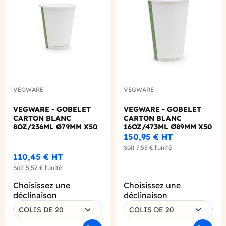
VEGWARE
VEGWARE
VEGWARE - GOBELET
VEGWARE - GOBELET
CARTON BLANC
CARTON BLANC
8OZ/236ML Ø79MM X50
16OZ/473ML Ø89MM X50
LOGO REGLEMENTAIRE
LOGO REGLEMENTAIRE
150,95 €
HT
Soit
7,55 €
l'unité
110,45 €
HT
Soit
5,52 €
l'unité
Choisissez une
Choisissez une
déclinaison
déclinaison
COLIS DE 20
COLIS DE 20