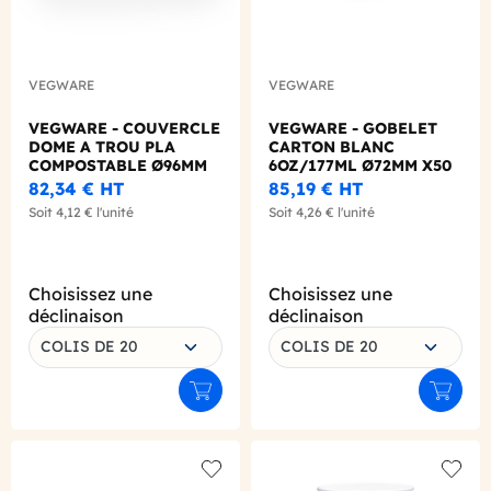
VEGWARE
VEGWARE
VEGWARE - COUVERCLE
VEGWARE - GOBELET
DOME A TROU PLA
CARTON BLANC
COMPOSTABLE Ø96MM
6OZ/177ML Ø72MM X50
X50
LOGO REGLEMENTAIRE
82,34 €
HT
85,19 €
HT
Soit
4,12 €
l'unité
Soit
4,26 €
l'unité
Choisissez une
Choisissez une
déclinaison
déclinaison
COLIS DE 20
COLIS DE 20
Ajouter au panier
Ajouter
Add to wishlist
Add to