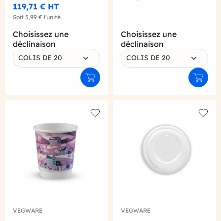
119,71 €
HT
Soit
5,99 €
l'unité
Choisissez une
Choisissez une
déclinaison
déclinaison
COLIS DE 20
COLIS DE 20
Ajouter au panier
Ajouter
Add to wishlist
Add to
VEGWARE
VEGWARE