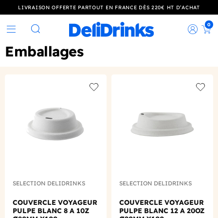
LIVRAISON OFFERTE PARTOUT EN FRANCE DÈS 220€ HT D’ACHAT
0
Rec
Rechercher
Emballages
Add to wishlist
Add to
SELECTION DELIDRINKS
SELECTION DELIDRINKS
COUVERCLE VOYAGEUR
COUVERCLE VOYAGEUR
PULPE BLANC 8 A 10Z
PULPE BLANC 12 A 20OZ