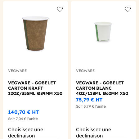
Add to wishlist
Add to
VEGWARE
VEGWARE
VEGWARE - GOBELET
VEGWARE - GOBELET
CARTON KRAFT
CARTON BLANC
12OZ/355ML Ø89MM X50
4OZ/118ML Ø62MM X50
LOGO REGLEMENTAIRE
LOGO REGLEMENTAIRE
75,79 €
HT
Soit
3,79 €
l'unité
140,70 €
HT
Soit
7,04 €
l'unité
Choisissez une
Choisissez une
déclinaison
déclinaison