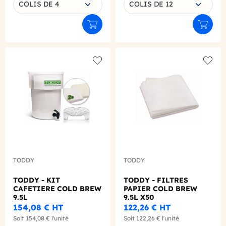
COLIS DE 4
COLIS DE 12
Ajouter au panier
Ajouter
Add to wishlist
Add to
TODDY
TODDY
TODDY - KIT
TODDY - FILTRES
CAFETIERE COLD BREW
PAPIER COLD BREW
9.5L
9.5L X50
154,08 €
HT
122,26 €
HT
Soit
154,08 €
l'unité
Soit
122,26 €
l'unité