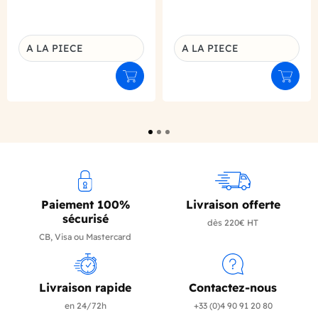
A LA PIECE
A LA PIECE
Déclinaison du produit
Déclinaison du produit
Ajouter au panier
Ajouter
Paiement 100%
Livraison offerte
sécurisé
dès 220€ HT
CB, Visa ou Mastercard
Livraison rapide
Contactez-nous
en 24/72h
+33 (0)4 90 91 20 80