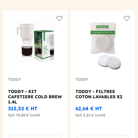
Add to wishlist
Add to
TODDY
TODDY
TODDY - KIT
TODDY - FILTRES
CAFETIERE COLD BREW
COTON LAVABLES X2
1.4L
315,52 €
HT
62,64 €
HT
Soit
78,88 €
l'unité
Soit
5,22 €
l'unité
Choisissez une déclinaison
Choisissez une déclinaison