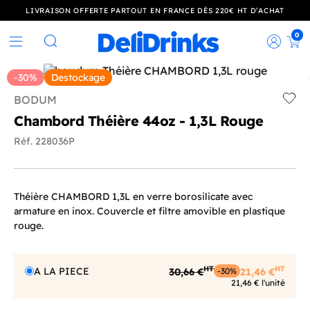
LIVRAISON OFFERTE PARTOUT EN FRANCE DÈS 220€ HT D’ACHAT
0
Rec
Rechercher
-30%
Destockage
BODUM
Add t
Chambord Théière 44oz - 1,3L Rouge
Réf. 228036P
Théière CHAMBORD 1,3L en verre borosilicate avec
armature en inox. Couvercle et filtre amovible en plastique
rouge.
HT
HT
A LA PIECE
30,66 €
21,46 €
-30%
21,46 € l'unité