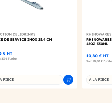
ECTION DELIDRINKS
RHINOWARES
E DE SERVICE INOX 25.4 CM
RHINOWARES 
12OZ-350ML
63 €
HT
10,80 €
HT
2,63 €
l'unité
Soit
10,80 €
l'unité
A PIECE
A LA PIECE
r
Ajouter au panier
inaison du produit
Déclinaison d