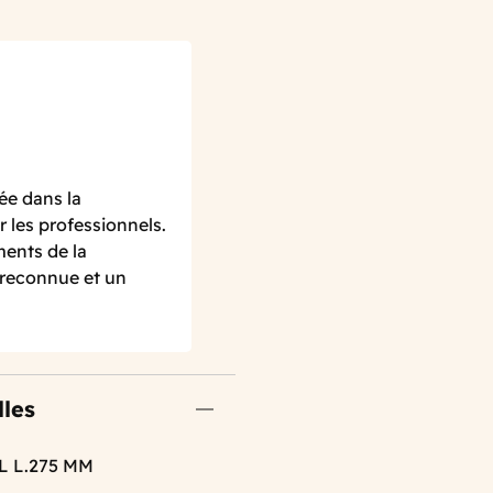
ée dans la
r les professionnels.
ments de la
é reconnue et un
lles
L L.275 MM