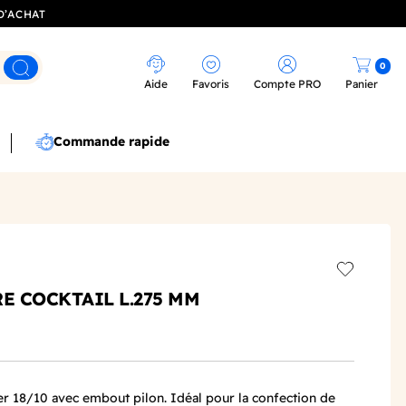
D’ACHAT
0
Rechercher
Aide
Favoris
Compte PRO
Panier
Commande rapide
Add to wis
E COCKTAIL L.275 MM
ier 18/10 avec embout pilon. Idéal pour la confection de