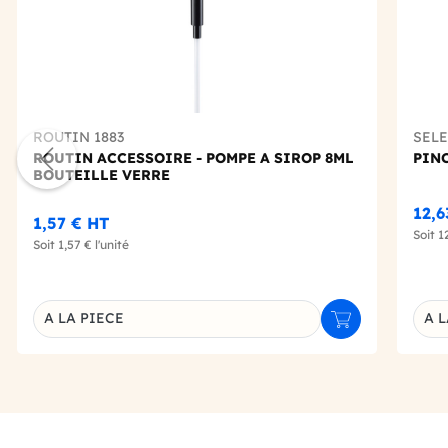
ROUTIN 1883
SEL
ROUTIN ACCESSOIRE - POMPE A SIROP 8ML
PINC
BOUTEILLE VERRE
12,
1,57 €
HT
Soit
1
Soit
1,57 €
l'unité
A LA PIECE
A L
Ajouter au panie
Déclinaison du produit
Décl