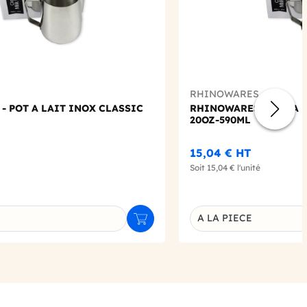
RHINOWARES
- POT A LAIT INOX CLASSIC
RHINOWARES - POT A 
20OZ-590ML
15,04 €
HT
Soit
15,04 €
l'unité
A LA PIECE
Ajouter au panier
u produit
Déclinaison du produi