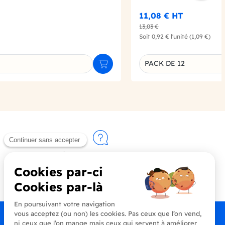
11,08 €
HT
13,03 €
Soit
0,92 €
l'unité
(1,09 €)
PACK DE 12
Ajouter au panier
u produit
Déclinaison du produi
Contactez-nous
+33 (0)4 90 91 20 80