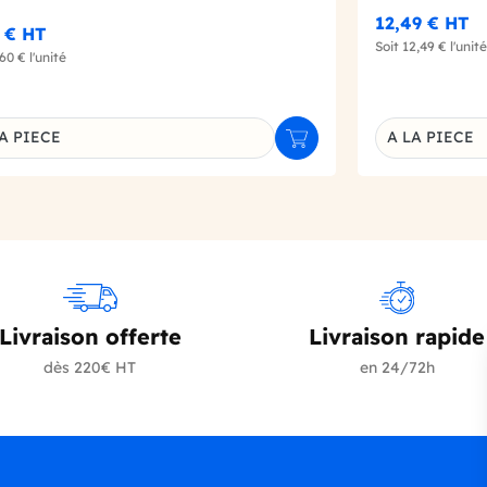
12,49 €
HT
0 €
HT
Soit
12,49 €
l'unité
,60 €
l'unité
A PIECE
A LA PIECE
r
Ajouter au panier
inaison du produit
Déclinaison d
Livraison offerte
Livraison rapide
dès 220€ HT
en 24/72h