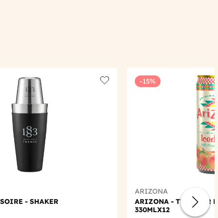
-15%
Add to wishlist
ARIZONA
SOIRE - SHAKER
ARIZONA - THE NOIR 
330MLX12