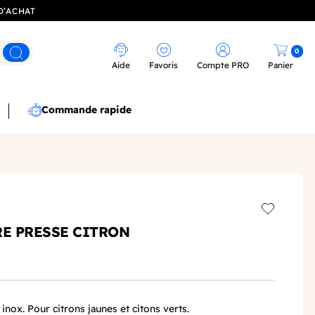
D’ACHAT
0
Rechercher
Aide
Favoris
Compte PRO
Panier
Commande rapide
Add to wis
RE PRESSE CITRON
inox. Pour citrons jaunes et citons verts.