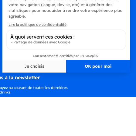
s à la newsletter
oyez au courant de toutes les dernières
drinks
S’abonner