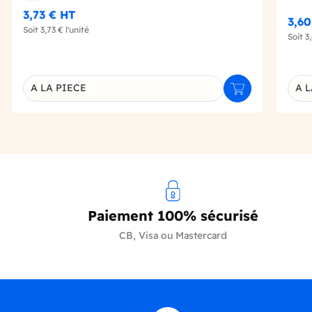
3,73 €
HT
3,6
Soit
3,73 €
l'unité
Soit
3
A LA PIECE
A L
Ajouter au panie
Déclinaison du produit
Décl
Paiement 100% sécurisé
CB, Visa ou Mastercard