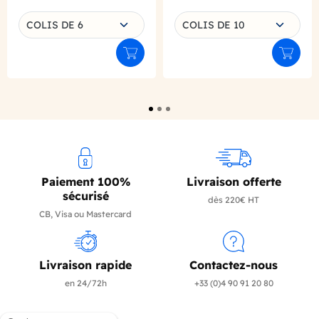
Choisissez une déclinaison
Choisissez une déclinaison
COLIS DE 6
COLIS DE 10
Ajouter au panier
Ajouter
Paiement 100%
Livraison offerte
sécurisé
dès 220€ HT
CB, Visa ou Mastercard
Livraison rapide
Contactez-nous
en 24/72h
+33 (0)4 90 91 20 80