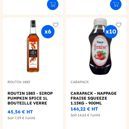
Déclinaison du produit
Déclinaison du produit
Ajouter au panier
Ajouter
Add to wishlist
Add to
ROUTIN 1883
CARAPACK
ROUTIN 1883 - SIROP
CARAPACK - NAPPAGE
PUMPKIN SPICE 1L
FRAISE SQUEEZE
BOUTEILLE VERRE
1.15KG - 900ML
146,22 €
HT
45,56 €
HT
Soit
14,62 €
l'unité
Soit
7,59 €
l'unité