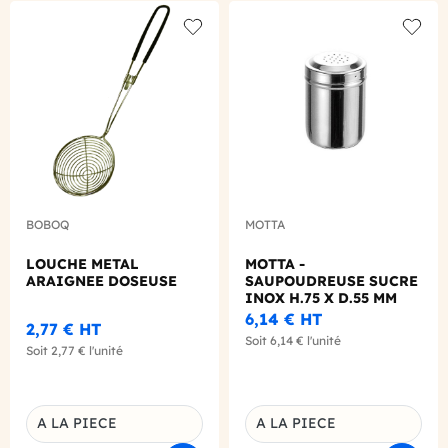
Add to wishlist
Add to
BOBOQ
MOTTA
LOUCHE METAL
MOTTA -
ARAIGNEE DOSEUSE
SAUPOUDREUSE SUCRE
INOX H.75 X D.55 MM
6,14 €
HT
2,77 €
HT
Soit
6,14 €
l'unité
Soit
2,77 €
l'unité
A LA PIECE
A LA PIECE