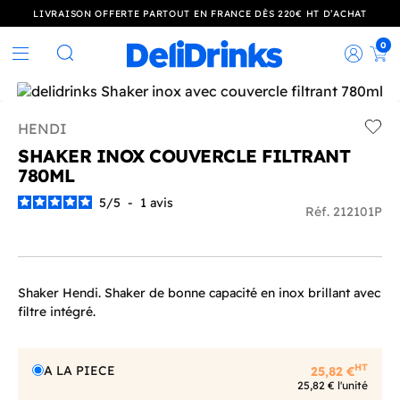
LIVRAISON OFFERTE PARTOUT EN FRANCE DÈS 220€ HT D’ACHAT
0
Rec
Rechercher
HENDI
Add t
SHAKER INOX COUVERCLE FILTRANT
780ML
5
/
5
-
1
avis
Réf. 212101P
Shaker Hendi. Shaker de bonne capacité en inox brillant avec
filtre intégré.
HT
A LA PIECE
25,82 €
25,82 € l'unité