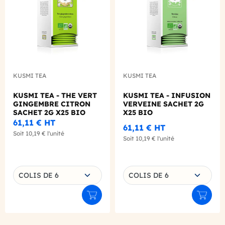
KUSMI TEA
KUSMI TEA
KUSMI TEA - THE VERT
KUSMI TEA - INFUSION
GINGEMBRE CITRON
VERVEINE SACHET 2G
SACHET 2G X25 BIO
X25 BIO
61,11 €
HT
61,11 €
HT
Soit
10,19 €
l'unité
Soit
10,19 €
l'unité
Choisissez une déclinaison
Choisissez une déclinaison
COLIS DE 6
COLIS DE 6
Ajouter au panier
Ajouter