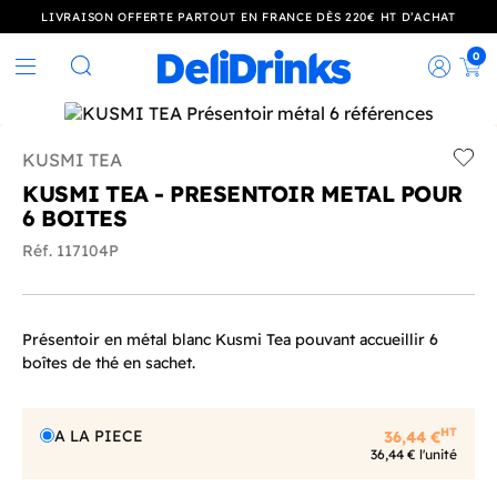
LIVRAISON OFFERTE PARTOUT EN FRANCE DÈS 220€ HT D’ACHAT
0
Rec
Rechercher
KUSMI TEA
Add t
KUSMI TEA - PRESENTOIR METAL POUR
6 BOITES
Réf. 117104P
Présentoir en métal blanc Kusmi Tea pouvant accueillir 6
boîtes de thé en sachet.
HT
A LA PIECE
36,44 €
36,44 € l'unité