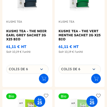
KUSMI TEA
KUSMI TEA
KUSMI TEA - THE NOIR
KUSMI TEA - THE VERT
EARL GREY SACHET 2G
MENTHE SACHET 2G X25
X25 BIO
BIO
61,11 €
HT
61,11 €
HT
Soit
10,19 €
l'unité
Soit
10,19 €
l'unité
Choisissez une déclinaison
Choisissez une déclinaison
COLIS DE 6
COLIS DE 6
Ajouter au panier
Ajouter
Bio
Bio
Add to wishlist
Add to