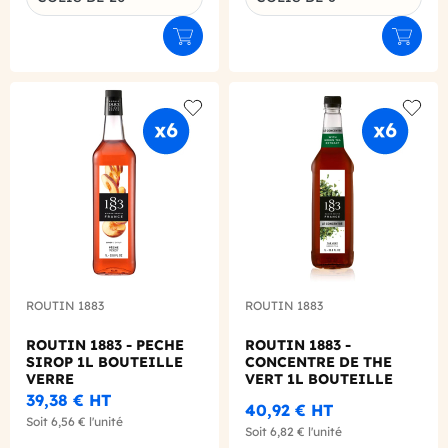
Ajouter au panier
Ajouter
Add to wishlist
Add to
ROUTIN 1883
ROUTIN 1883
ROUTIN 1883 - PECHE
ROUTIN 1883 -
SIROP 1L BOUTEILLE
CONCENTRE DE THE
VERRE
VERT 1L BOUTEILLE
PET
39,38 €
HT
40,92 €
HT
Soit
6,56 €
l'unité
Soit
6,82 €
l'unité