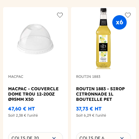
Add to wishlist
Add to
MACPAC
ROUTIN 1883
MACPAC - COUVERCLE
ROUTIN 1883 - SIROP
DOME TROU 12-20OZ
CITRONNADE 1L
Ø95MM X50
BOUTEILLE PET
47,60 €
HT
37,73 €
HT
Soit
2,38 €
l'unité
Soit
6,29 €
l'unité
Choisissez une déclinaison
Choisissez une déclinaison
COLIS DE 20
COLIS DE 6