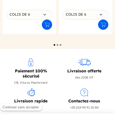
Choisissez une déclinaison
Choisissez une déclinaison
COLIS DE 6
COLIS DE 6
Ajouter au panier
Ajouter
Paiement 100%
Livraison offerte
sécurisé
dès 220€ HT
CB, Visa ou Mastercard
Livraison rapide
Contactez-nous
en 24/72h
+33 (0)4 90 91 20 80