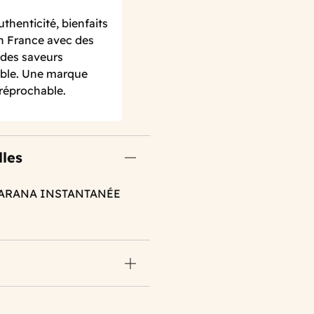
thenticité, bienfaits
en France avec des
 des saveurs
able. Une marque
rréprochable.
lles
UARANA INSTANTANÉE