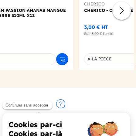
CHERICO
PAM PASSION ANANAS MANGUE
CHERICO - CHICORÉE 
ERRE 310ML X12
3,00 €
HT
Soit
3,00 €
l'unité
A LA PIECE
Ajouter au panier
u produit
Déclinaison du produi
Contactez-nous
+33 (0)4 90 91 20 80