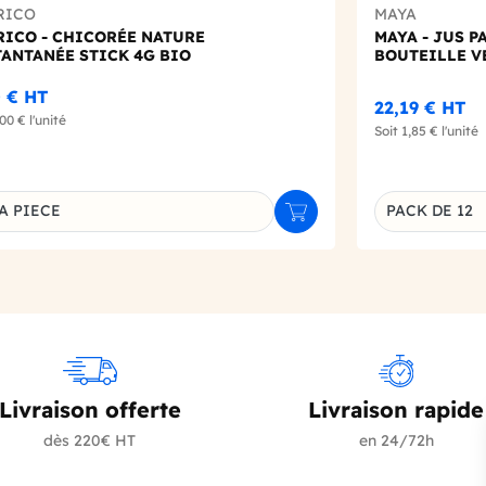
RICO
MAYA
RICO - CHICORÉE NATURE
MAYA - JUS 
TANTANÉE STICK 4G BIO
BOUTEILLE V
0 €
HT
22,19 €
HT
,00 €
l'unité
Soit
1,85 €
l'unité
A PIECE
PACK DE 12
r
Ajouter au panier
inaison du produit
Déclinaison d
Livraison offerte
Livraison rapide
dès 220€ HT
en 24/72h