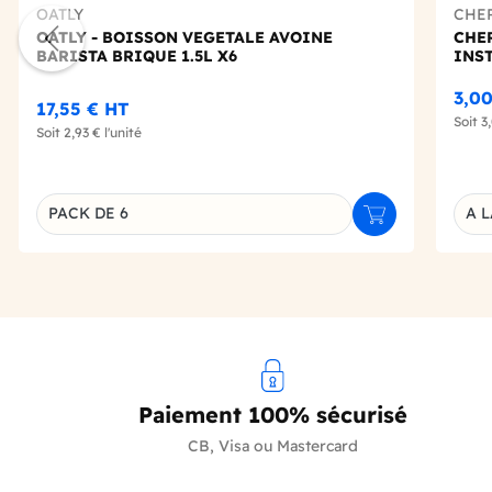
OATLY
CHE
OATLY - BOISSON VEGETALE AVOINE
CHE
BARISTA BRIQUE 1.5L X6
INS
3,0
17,55 €
HT
Soit
3
Soit
2,93 €
l'unité
PACK DE 6
A L
Ajouter au panie
Déclinaison du produit
Décl
Paiement 100% sécurisé
CB, Visa ou Mastercard