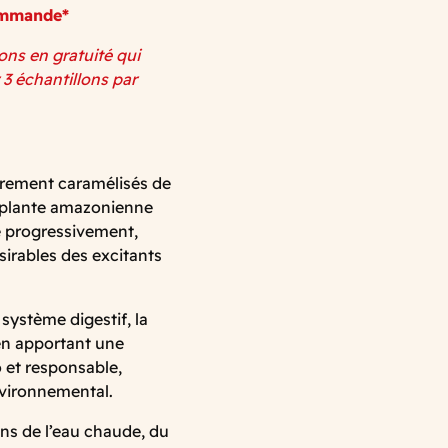
commande*
lons en gratuité qui
 3 échantillons par
èrement caramélisés de
, plante amazonienne
ée progressivement,
sirables des excitants
 système digestif, la
 en apportant une
o et responsable,
nvironnemental.
dans de l’eau chaude, du