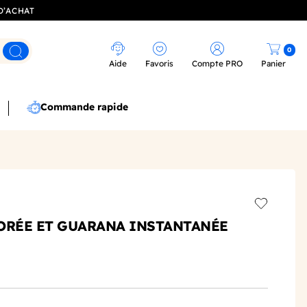
D’ACHAT
0
Rechercher
Aide
Favoris
Compte PRO
Panier
Commande rapide
Add to wis
ORÉE ET GUARANA INSTANTANÉE