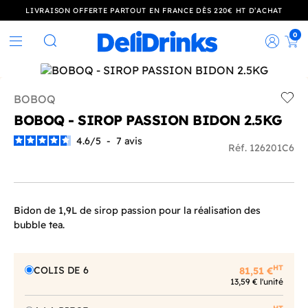
LIVRAISON OFFERTE PARTOUT EN FRANCE DÈS 220€ HT D’ACHAT
0
Rec
Rechercher
BOBOQ
Add t
BOBOQ - SIROP PASSION BIDON 2.5KG
4.6
/
5
-
7
avis
Réf. 126201C6
Bidon de 1,9L de sirop passion pour la réalisation des
bubble tea.
HT
COLIS DE 6
81,51 €
13,59 € l'unité