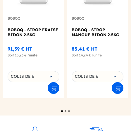
BOBOQ
BOBOQ
BOBOQ - SIROP FRAISE
BOBOQ - SIROP
BIDON 2.5KG
MANGUE BIDON 2.5KG
91,39 €
HT
85,41 €
HT
Soit
15,23 €
l'unité
Soit
14,24 €
l'unité
Choisissez une déclinaison
Choisissez une déclinaison
COLIS DE 6
COLIS DE 6
Ajouter au panier
Ajouter