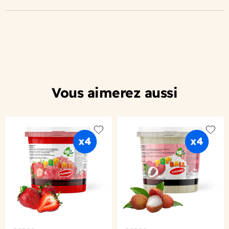
Vous aimerez aussi
Add to wishlist
Add to