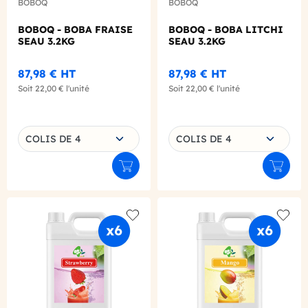
BOBOQ
BOBOQ
BOBOQ - BOBA FRAISE
BOBOQ - BOBA LITCHI
SEAU 3.2KG
SEAU 3.2KG
87,98 €
HT
87,98 €
HT
Soit
22,00 €
l'unité
Soit
22,00 €
l'unité
Choisissez une déclinaison
Choisissez une déclinaison
COLIS DE 4
COLIS DE 4
Ajouter au panier
Ajouter
Add to wishlist
Add to