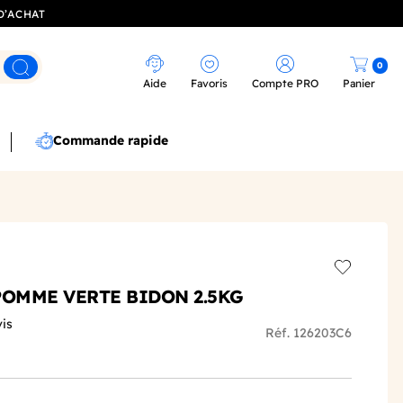
D’ACHAT
0
Rechercher
Aide
Favoris
Compte PRO
Panier
Commande rapide
Add to wis
POMME VERTE BIDON 2.5KG
vis
Réf. 126203C6