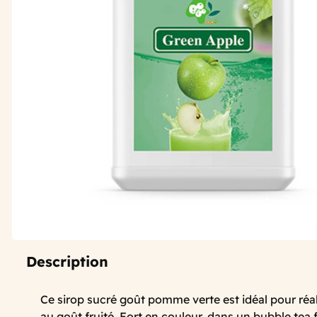
Description
Ce sirop sucré goût pomme verte est idéal pour réal
au goût fruité. Fort en couleur, dans un bubble tea fr