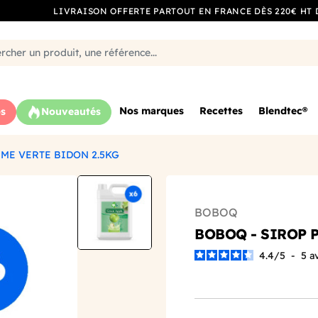
LIVRAISON OFFERTE PARTOUT EN FRANCE DÈS 220€ HT 
Nos marques
Recettes
Blendtec®
s
Nouveautés
ME VERTE BIDON 2.5KG
BOBOQ
BOBOQ - SIROP 
4.4
/
5
-
5
a