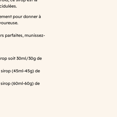
cidulées.
alement pour donner à
voureuse.
urs parfaites, munissez-
sirop soit 30ml/30g de
e sirop (45ml-45g) de
 sirop (60ml-60g) de