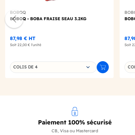
BOBOQ
BOB
BOBOQ - BOBA FRAISE SEAU 3.2KG
BOBO
87,98 €
HT
87,9
Soit
22,00 €
l'unité
Soit
2
Choisissez une déclinaison
Choi
COLIS DE 4
CO
Ajouter au panie
Paiement 100% sécurisé
CB, Visa ou Mastercard