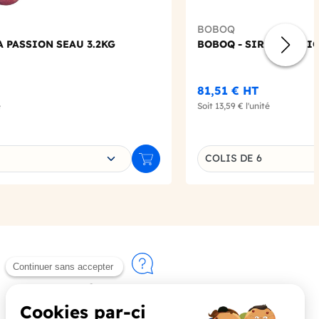
BOBOQ
 PASSION SEAU 3.2KG
BOBOQ - SIROP PASSI
81,51 €
HT
é
Soit
13,59 €
l'unité
e déclinaison
Choisissez une déclin
COLIS DE 6
Ajouter au panier
Contactez-nous
+33 (0)4 90 91 20 80